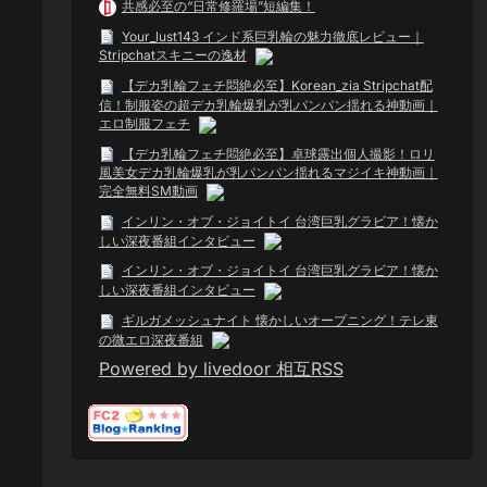
共感必至の“日常修羅場”短編集！
Your_lust143 インド系巨乳輪の魅力徹底レビュー｜
Stripchatスキニーの逸材
【デカ乳輪フェチ悶絶必至】Korean_zia Stripchat配
信！制服姿の超デカ乳輪爆乳が乳パンパン揺れる神動画｜
エロ制服フェチ
【デカ乳輪フェチ悶絶必至】卓球露出個人撮影！ロリ
風美女デカ乳輪爆乳が乳パンパン揺れるマジイキ神動画｜
完全無料SM動画
インリン・オブ・ジョイトイ 台湾巨乳グラビア！懐か
しい深夜番組インタビュー
インリン・オブ・ジョイトイ 台湾巨乳グラビア！懐か
しい深夜番組インタビュー
ギルガメッシュナイト 懐かしいオープニング！テレ東
の微エロ深夜番組
Powered by livedoor 相互RSS