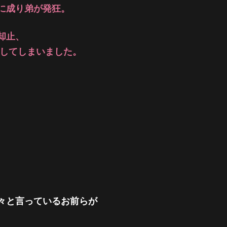
に成り弟が発狂。
却止、
過してしまいました。
々と言っているお前らが