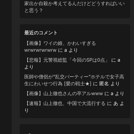
家出か自殺か考えてるんだけどどうすればいい
と思う？
最近のコメント
【画像】ワイの娘、かわいすぎる
wrwrwrwrwrw
に
a
より
【悲報】元警視総監「今回のSPは0点」
に
a
より
医師や僧侶が“乱交パーティー”ホテルで女子高
生にわいせつ行為 [愛の戦士★]
に
匿名
より
【画像】山上徹也さんの卒アルwww
に
a
より
【速報】山上徹也、中国で大流行する
に
あ
よ
り