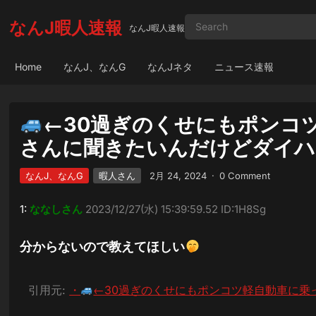
なんJ暇人速報
なんJ暇人速報
Home
なんJ、なんG
なんJネタ
ニュース速報
←30過ぎのくせにもポンコ
さんに聞きたいんだけどダイハ
なんJ、なんG
暇人さん
2月 24, 2024
·
0 Comment
1:
ななしさん
2023/12/27(水) 15:39:59.52 ID:1H8Sg
分からないので教えてほしい
引用元:
・
←30過ぎのくせにもポンコツ軽自動車に乗