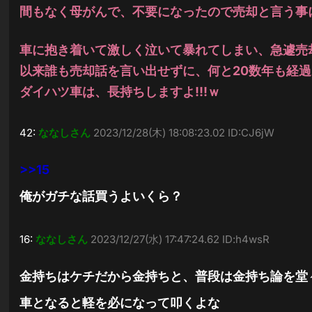
間もなく母がんで、不要になったので売却と言う事
車に抱き着いて激しく泣いて暴れてしまい、急遽売
以来誰も売却話を言い出せずに、何と20数年も経
ダイハツ車は、長持ちしますよ!!!ｗ
42:
ななしさん
2023/12/28(木) 18:08:23.02 ID:CJ6jW
>>15
俺がガチな話買うよいくら？
16:
ななしさん
2023/12/27(水) 17:47:24.62 ID:h4wsR
金持ちはケチだから金持ちと、普段は金持ち論を堂
車となると軽を必になって叩くよな