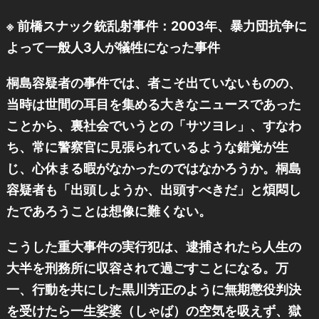
※ 前橋スナック銃乱射事件：2003年、暴力団抗争に
よって一般人3人が犠牲になった事件
桐島容疑者の事件では、者こそ出ていないものの、
当時は世間の耳目を集める大きなニュースであった
ことから、裏社会でいうとの「サツヨレ」、すなわ
ち、常に警察官に見張られているような錯覚が生
じ、心休まる暇がなかったのではなかろうか。桐島
容疑者も「出頭しようか、出頭すべきだ」と煩悶し
たであろうことは想像に難くない。
こうした重大事件の実行犯は、逮捕されたら人生の
大半を刑務所に収容されて過ごすことになる。万
一、行動を共にした黒川芳正のように無期懲役判決
を受けたら一生娑婆（しゃば）の空気を吸えず、獄