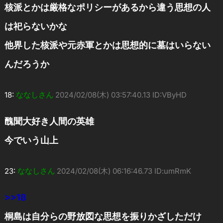
核派とかは厳格なポリシーがあるから違う思想の人
は祀らないかな
他界した核派や元赤軍とかは思想的に墓はいらない
んだろうか
18:
ななしさん
2024/02/08(木) 03:57:40.13 ID:VByHD
醜聞大好き人間の英雄
今でいう山上
23:
ななしさん
2024/02/08(木) 06:16:46.73 ID:umRmK
>>18
桐島は自分らの野放図な思想を振りかざしただけ