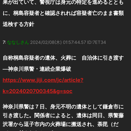
果が出ていて、警視庁は身元の特定を進めるととも
に、桐島容疑者と確認されれば容疑者亡のまま書類
送検する方針
7:
ななしさん
2024/02/08(木) 01:57:44.57 ID:7ET34
自称桐島容疑者の遺体、火葬に 自治体に引き渡す
―神奈川県警・連続企業爆破
https://www.jiji.com/jc/article?
k=2024020700345&g=soc
神奈川県警は７日、身元不明の遺体として鎌倉市に
引き渡した。関係者によると、遺体は同日、県警藤
沢署から逗子市内の火葬場に搬送され、荼毘（だ