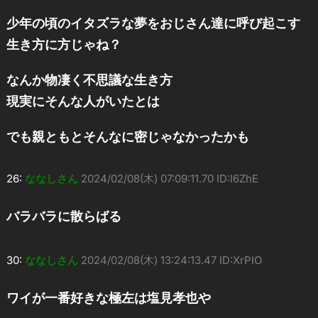
少年の頃のイタズラな夢をおじさん達に呼び起こす
生き方に方じゃね？
なんか物凄く不思議な生き方
現実にそんな人がいたとは
でも親ともとそんなに密じゃなかったかも
26:
ななしさん
2024/02/08(木) 07:09:11.70 ID:I6ZhE
バラバラに散らばる
30:
ななしさん
2024/02/08(木) 13:24:13.47 ID:XrPIO
ワイが一番好きな極左は塩見孝也や