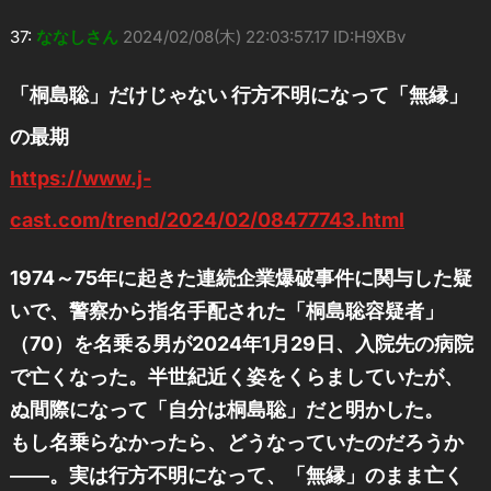
37:
ななしさん
2024/02/08(木) 22:03:57.17 ID:H9XBv
「桐島聡」だけじゃない 行方不明になって「無縁」
の最期
https://www.j-
cast.com/trend/2024/02/08477743.html
1974～75年に起きた連続企業爆破事件に関与した疑
いで、警察から指名手配された「桐島聡容疑者」
（70）を名乗る男が2024年1月29日、入院先の病院
で亡くなった。半世紀近く姿をくらましていたが、
ぬ間際になって「自分は桐島聡」だと明かした。
もし名乗らなかったら、どうなっていたのだろうか
――。実は行方不明になって、「無縁」のまま亡く