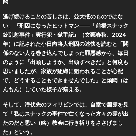
悶
逃げ続けることの苦しさは、並大抵のものではな
い。『刑囚になったヒットマン――「前橋スナック
銃乱射事件」実行犯・獄手記』（文藝春秋、2024
年）に記された小日向将人刑囚の述懐を読むと「関
係のない人を巻き込んでしまった罪悪感から、毎日
のように『出頭しようか、出頭すべきだ』と何度も
思いましたが、家族が組織に狙われることが心配
で、どうすることもできませんでした」と煩悶（は
んもん）していた様子が窺える。
そして、潜伏先のフィリピンでは、自室で幽霊を見
て「私はスナックの事件で亡くなった方々の霊が出
たのだと思い（略）教会に行き祈りをささげまし
た」という。