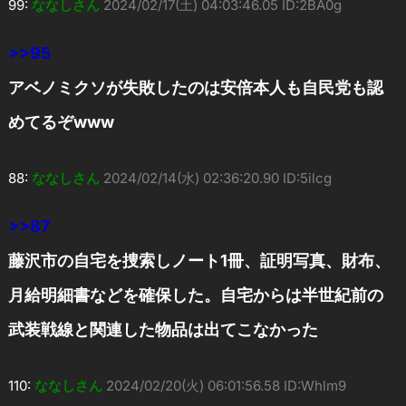
99:
ななしさん
2024/02/17(土) 04:03:46.05 ID:2BA0g
>>95
アベノミクソが失敗したのは安倍本人も自民党も認
めてるぞwww
88:
ななしさん
2024/02/14(水) 02:36:20.90 ID:5ilcg
>>87
藤沢市の自宅を捜索しノート1冊、証明写真、財布、
月給明細書などを確保した。自宅からは半世紀前の
武装戦線と関連した物品は出てこなかった
110:
ななしさん
2024/02/20(火) 06:01:56.58 ID:Whlm9