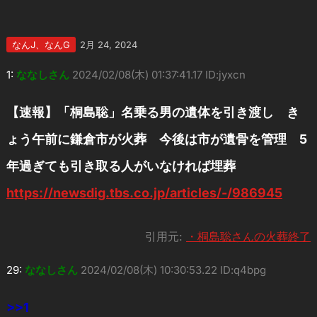
なんJ、なんG
2月 24, 2024
1:
ななしさん
2024/02/08(木) 01:37:41.17 ID:jyxcn
【速報】「桐島聡」名乗る男の遺体を引き渡し き
ょう午前に鎌倉市が火葬 今後は市が遺骨を管理 5
年過ぎても引き取る人がいなければ埋葬
https://newsdig.tbs.co.jp/articles/-/986945
引用元:
・桐島聡さんの火葬終了
29:
ななしさん
2024/02/08(木) 10:30:53.22 ID:q4bpg
>>1