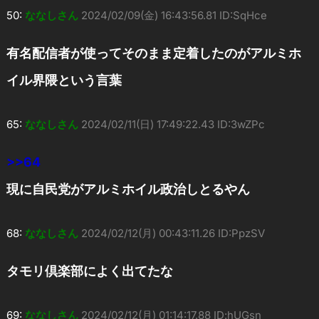
50:
ななしさん
2024/02/09(金) 16:43:56.81 ID:SqHce
有名配信者が使ってそのまま定着したのがアルミホ
イル界隈という言葉
65:
ななしさん
2024/02/11(日) 17:49:22.43 ID:3wZPc
>>64
現に自民党がアルミホイル政治しとるやん
68:
ななしさん
2024/02/12(月) 00:43:11.26 ID:PpzSV
タモリ倶楽部によく出てたな
69:
ななしさん
2024/02/12(月) 01:14:17.88 ID:hUGsn