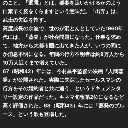
のこと。「逐電」とは、稲妻を追いかけるかのよう
に素早く姿をくらますという意味だ。「出奔」は、
武士の失踪を指す。
高度成長の余波で、世のが混とんとしていた1960年
代には、「蒸発」が社会問題になった。仕事を求め
て、地方から大都市圏に出てきた人が、いつの間に
か消息不明になる。年間の行方不明者は約8万人から
10万人近くまで増えていた。
67（昭和42）年には、今村昌平監督の映画『人間蒸
発』が公開された。実際に失踪したセールスマンの
行方をその婚約者と共に追う、というドキュメンタ
リー設定の作品だった。キネマ旬報第2位になるなど
高く評価された。68（昭和43）年には「蒸発のブル
ース」という歌も登場した。