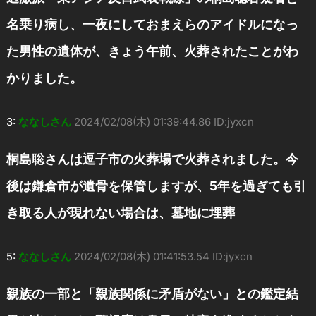
名乗り病し、一夜にしておまえらのアイドルになっ
た男性の遺体が、きょう午前、火葬されたことがわ
かりました。
3:
ななしさん
2024/02/08(木) 01:39:44.86 ID:jyxcn
桐島聡さんは逗子市の火葬場で火葬されました。今
後は鎌倉市が遺骨を保管しますが、5年を過ぎても引
き取る人が現れない場合は、墓地に埋葬
5:
ななしさん
2024/02/08(木) 01:41:53.54 ID:jyxcn
親族の一部と「親族関係に矛盾がない」との鑑定結