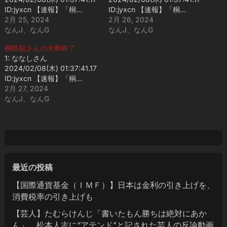
ID:jyxcn 【速報】「桐…
ID:jyxcn 【速報】「桐…
2月 25, 2024
2月 26, 2024
なんJ、なんG
なんJ、なんG
桐島聡さんの火葬終了
1: ななしさん
2024/02/08(木) 01:37:41.17
ID:jyxcn 【速報】「桐…
2月 27, 2024
なんJ、なんG
最近の投稿
【国際通貨基金（ＩＭＦ）】日本は金利の引き上げを、
消費税率の引き上げも
【芸人】たむらけんじ「書いたもん勝ちは絶対にあか
ん」 松本人志に“アテンド”と記された芸人の反論動画