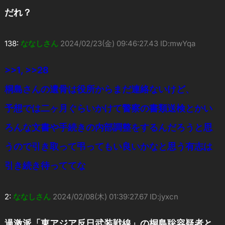
だれ？
138:
ななしさん
2024/02/23(金) 09:46:27.43 ID:mwYqa
>>1
,
>>28
桐島さんの遺骨は役所からまだ連絡ないけど、
予想では二ヶ月ぐらいかけて警察の書類送検とかい
ろんな文書や手続きの内部調整をするんだろうと思
うので引き取って弔ってもい良いかなと思う有志は
引き続き待っててな
2:
ななしさん
2024/02/08(木) 01:39:27.67 ID:jyxcn
過激派「東アジア反日武装戦線」の桐島聡容疑者と