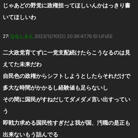
じゃあどの野党に政権担ってほしいんかはっきり書
いてほしいわ
27:
ななしさん
2023/12/10(日) 20:36:47.76 ID:UFzEE
二大政党育てずに一党支配続けたらこうなるのは見
えてた未来だわ
自民色の政権からシフトしようとしたらそれだけで
多大な時間がかかるし経験値も足らないし
その間に国民がすねだしてダメダメ言い出すってい
う
即戦力求める国民性すぎだよ我が国、汚職の是正も
出来ないもう詰んでる