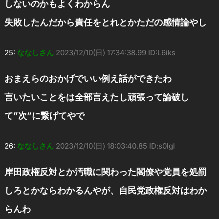
しないのかもよくわからん
失敗したんだから責任をとれとかただの感情論やし
25:
ななしさん
2023/12/10(日) 17:34:38.99 ID:L6iks
おまえらのおかげでいい例え話ができたわ
言いたいことをは全部言えたし頑張って論破し
て”次”に繋げてやで
26:
ななしさん
2023/12/10(日) 18:03:40.85 ID:s0lgl
岸田政権反対とか汚職に関わった閣僚や党員を処罰
しろとかならわかるんやが、自民党政権反対はわか
らんわ