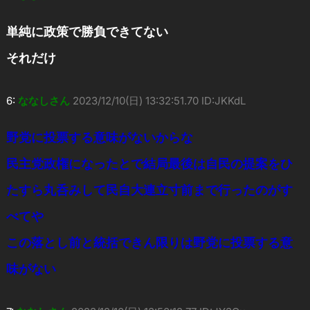
単純に政策で勝負できてない
それだけ
6:
ななしさん
2023/12/10(日) 13:32:51.70 ID:JKKdL
野党に投票する意味がないからな
民主党政権になったとで結局最後は自民の提案をひ
たすら丸呑みして民自大連立寸前まで行ったのがす
べてや
この落とし前と統括できん限りは野党に投票する意
味がない