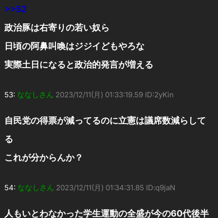
>>52
政治豚は右寄りの若い奴ら
日頃の阿鼻叫喚はジジイどもやろな
実際土日になると政治的発言が増える
53:
ななしさん
2023/12/11(月) 01:33:19.59 ID:2yKin
自民党の得票が減ってるのに立憲は議席数減らして
る
これが分からんか？
54:
ななしさん
2023/12/11(月) 01:34:31.85 ID:q9jaN
人もいとわなかった学生運動の全盛が今の60代後半