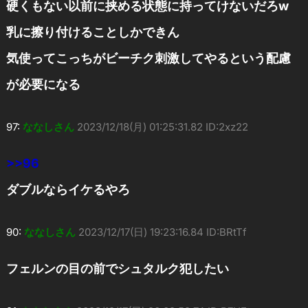
硬くもない以前に挟める状態に持ってけないだろw
乳に擦り付けることしかできん
気使ってこっちがビーチク刺激してやるという配慮
が必要になる
97:
ななしさん
2023/12/18(月) 01:25:31.82 ID:2xz22
>>96
ダブルならイケるやろ
90:
ななしさん
2023/12/17(日) 19:23:16.84 ID:BRtTf
フェルンの目の前でシュタルク犯したい