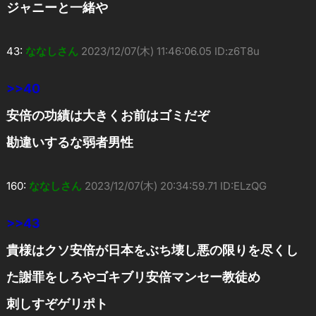
ジャニーと一緒や
43:
ななしさん
2023/12/07(木) 11:46:06.05 ID:z6T8u
>>40
安倍の功績は大きくお前はゴミだぞ
勘違いするな弱者男性
160:
ななしさん
2023/12/07(木) 20:34:59.71 ID:ELzQG
>>43
貴様はクソ安倍が日本をぶち壊し悪の限りを尽くし
た謝罪をしろやゴキブリ安倍マンセー教徒め
刺しすぞゲリポト