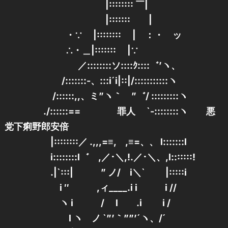
|:::::::: ￣|
|::::::: |
・∵ |:::::::: | ：・ ッ
∴・＿|::::::: |∵
／::::::::ソ::::ｸ::::゛’ヽ、
/:::::::-、:::i´i|::|/:::::::::::ヽ
/::::::,,、ミ”ヽ｀ ”゛/ :::::::::ヽ
./::::::== 罪人 `-::::::::ヽ 悪
党下痢野郎安倍
|::::::::／ .,,,=≡, ,≡=、、 l:::::::l
i::::::::l゛ ,／･＼,!.／･＼、,l:::::::!
.|`:::| ” ノ/ i＼` |:::::i
i ″ ,ィ____.i i i //
ヽ i / l .i i /
l ヽ ノ `”’｀””’´ヽ、/´