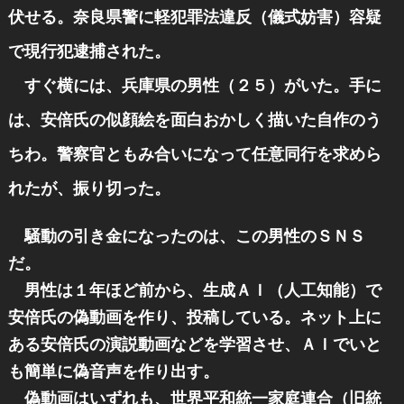
伏せる。奈良県警に軽犯罪法違反（儀式妨害）容疑
で現行犯逮捕された。
すぐ横には、兵庫県の男性（２５）がいた。手に
は、安倍氏の似顔絵を面白おかしく描いた自作のう
ちわ。警察官ともみ合いになって任意同行を求めら
れたが、振り切った。
騒動の引き金になったのは、この男性のＳＮＳ
だ。
男性は１年ほど前から、生成ＡＩ（人工知能）で
安倍氏の偽動画を作り、投稿している。ネット上に
ある安倍氏の演説動画などを学習させ、ＡＩでいと
も簡単に偽音声を作り出す。
偽動画はいずれも、世界平和統一家庭連合（旧統