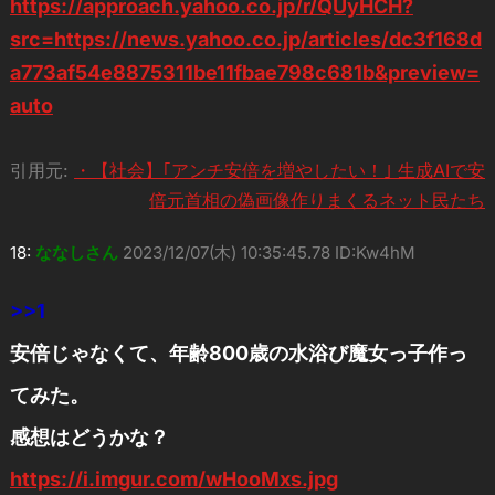
https://approach.yahoo.co.jp/r/QUyHCH?
src=https://news.yahoo.co.jp/articles/dc3f168d
a773af54e8875311be11fbae798c681b&preview=
auto
引用元:
・【社会】｢アンチ安倍を増やしたい！｣ 生成AIで安
倍元首相の偽画像作りまくるネット民たち
18:
ななしさん
2023/12/07(木) 10:35:45.78 ID:Kw4hM
>>1
安倍じゃなくて、年齢800歳の水浴び魔女っ子作っ
てみた。
感想はどうかな？
https://i.imgur.com/wHooMxs.jpg