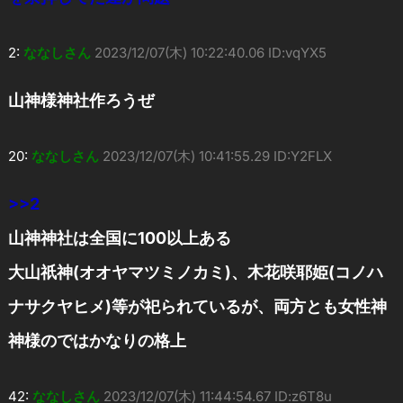
2:
ななしさん
2023/12/07(木) 10:22:40.06 ID:vqYX5
山神様神社作ろうぜ
20:
ななしさん
2023/12/07(木) 10:41:55.29 ID:Y2FLX
>>2
山神神社は全国に100以上ある
大山祇神(オオヤマツミノカミ)、木花咲耶姫(コノハ
ナサクヤヒメ)等が祀られているが、両方とも女性神
神様のではかなりの格上
42:
ななしさん
2023/12/07(木) 11:44:54.67 ID:z6T8u