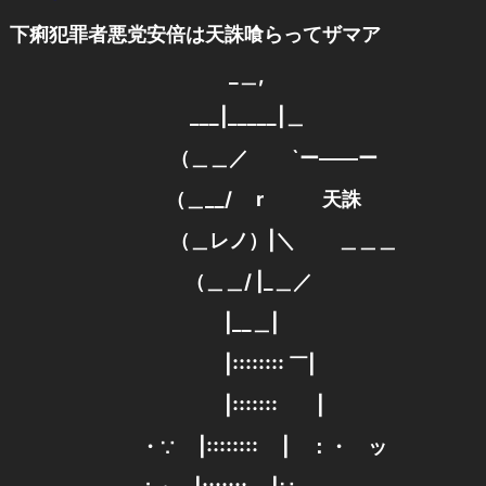
下痢犯罪者悪党安倍は天誅喰らってザマア
_＿,
___|_____|＿
（＿＿／ `ー――ー
（＿__/ r 天誅
（＿レノ）|＼ ＿＿＿
（＿＿/ |_＿／
|__＿|
|:::::::: ￣|
|::::::: |
・∵ |:::::::: | ：・ ッ