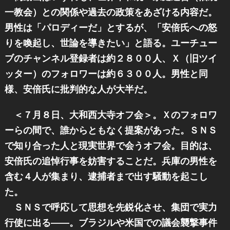
一教会）との関係や過去の政策をあざける内容だ。
男性は「パロディーだ」とするが、「安倍氏への怒
りを喚起し、世論を導きたい」と語る。ユーチュー
ブのチャンネル登録者は約２８００人、Ｘ（旧ツイ
ッター）のフォロワーは約６３００人。男性と同
様、安倍氏に批判的な人が大半だ。
＜７月８日、大和西大寺オフ会＞。Ｘのフォロワ
ーらの間で、誰からともなく提案があった。ＳＮＳ
で知り合った人と現実世界で会うオフ会。目的は、
安倍氏の追悼行事を妨害することだ。兵庫の男性を
含む４人が集まり、逮捕者まで出す騒動を起こし
た。
ＳＮＳで呼応して思想を先鋭化させ、集団で実力
行使に出る――。ブラジルや米国での議会襲撃事件