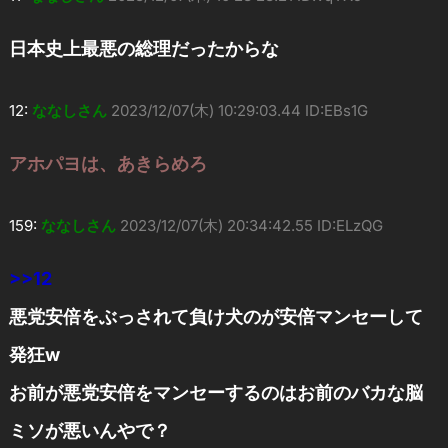
日本史上最悪の総理だったからな
12:
ななしさん
2023/12/07(木) 10:29:03.44 ID:EBs1G
アホパヨは、あきらめろ
159:
ななしさん
2023/12/07(木) 20:34:42.55 ID:ELzQG
>>12
悪党安倍をぶっされて負け犬のが安倍マンセーして
発狂w
お前が悪党安倍をマンセーするのはお前のバカな脳
ミソが悪いんやで？