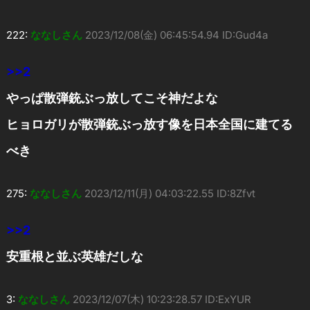
222:
ななしさん
2023/12/08(金) 06:45:54.94 ID:Gud4a
>>2
やっぱ散弾銃ぶっ放してこそ神だよな
ヒョロガリが散弾銃ぶっ放す像を日本全国に建てる
べき
275:
ななしさん
2023/12/11(月) 04:03:22.55 ID:8Zfvt
>>2
安重根と並ぶ英雄だしな
3:
ななしさん
2023/12/07(木) 10:23:28.57 ID:ExYUR