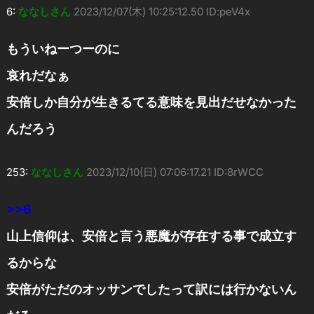
6:
ななしさん
2023/12/07(木) 10:25:12.50 ID:peV4x
もういねーつーのに
哀れだなぁ
安倍しか自分が生きるてる意味を見出だせなかった
んだろう
253:
ななしさん
2023/12/10(日) 07:06:17.21 ID:8rWCC
>>6
山上信仰は、安倍と言う悪魔が存在する事で成立す
るからな
安倍がただのオッサンでしたって訳には行かないん