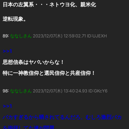
日本の左翼系・・・ネトウヨ化、親米化
逆転現象。
89:
ななしさん
2023/12/07(木) 12:59:02.71 ID:UJEXH
>>1
思想信条はヤバいからな！
特に一神教信仰と選民信仰と共産信仰！
98:
ななしさん
2023/12/07(木) 13:40:24.93 ID:GKcY6
>>1
バカすぎるから晒されてるんだろ、むしろ激烈バカ
を崇拝してた連が問題