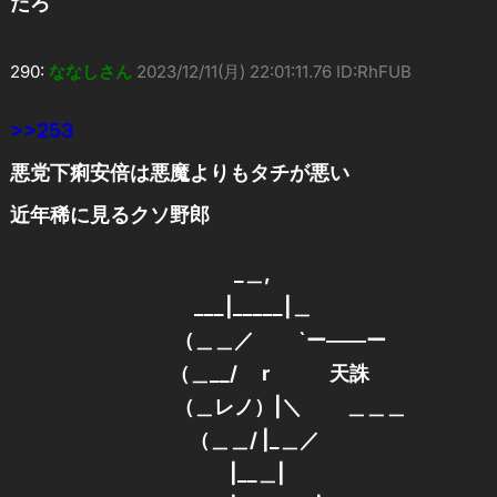
だろ
290:
ななしさん
2023/12/11(月) 22:01:11.76 ID:RhFUB
>>253
悪党下痢安倍は悪魔よりもタチが悪い
近年稀に見るクソ野郎
_＿,
___|_____|＿
（＿＿／ `ー――ー
（＿__/ r 天誅
（＿レノ）|＼ ＿＿＿
（＿＿/ |_＿／
|__＿|