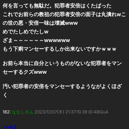
何を言っても無駄だ。犯罪者安倍はくたばった
これでお前らの教祖の犯罪者安倍の面子は丸潰れwこ
の世の悪・安倍一味は壊滅www
めでたしめでたしw
ざま～～～～～～wwwwww
もう下痢マンセーするしか出来ないですかｗｗｗ
お前ら本当に自分というものがないな犯罪者をマン
セーするクズwww
汚い犯罪者の安倍をマンセーするようながよくほざ
く
182:
ななしさん
2023/12/07(木) 21:37:10.39 ID:4BGuA
>>43