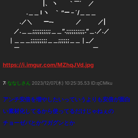
|、 ヽ ｀￣´ ／
.＿＿ l ヽ ｀ “ー－´/＿＿＿
.／＼ ー–‐ ／ ／|
／.＿＿;;;;;;;;;;＿＿”.;;;;;;;;;;.”＿.／.／
｜＿＿＿;;;;;;;;;＿＿;;;;;;＿＿｜_／
￣ ￣
https://i.imgur.com/MZhqJVd.jpg
7:
ななしさん
2023/12/07(木) 10:25:35.53 ID:qCMku
アンチ安倍を増やしたいっていうよりも安倍が面白
い素材化してるから使ってるだけじゃねぇの
チョーゼバとかワガグンとか