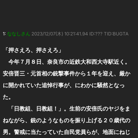
1:
ななしさん
2023/12/07(木) 10:21:41.94 ID:??? TID:BUGTA
「押さえろ、押さえろ」
今年７月８日、奈良市の近鉄大和西大寺駅近く。
安倍晋三・元首相の銃撃事件から１年を迎え、厳か
に開かれていた追悼行事が、にわかに騒然となっ
た。
「日教組、日教組！」。生前の安倍氏のヤジをま
ねながら、銃のようなものを振り上げる２０歳代の
男。警戒に当たっていた自民党員らが、地面にねじ