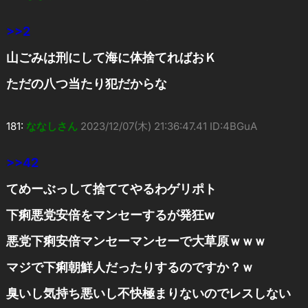
>>2
山ごみは刑にして海に体捨てればおＫ
ただの八つ当たり犯だからな
181:
ななしさん
2023/12/07(木) 21:36:47.41 ID:4BGuA
>>42
てめーぶっして捨ててやるわゲリポト
下痢悪党安倍をマンセーするが発狂w
悪党下痢安倍マンセーマンセーで大草原ｗｗｗ
マジで下痢朝鮮人だったりするのですか？ｗ
臭いし気持ち悪いし不快極まりないのでレスしない