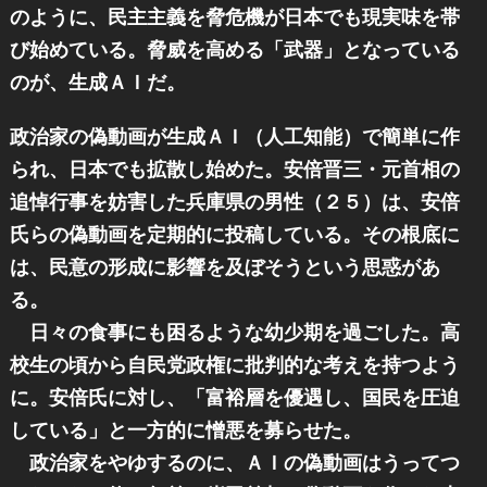
のように、民主主義を脅危機が日本でも現実味を帯
び始めている。脅威を高める「武器」となっている
のが、生成ＡＩだ。
政治家の偽動画が生成ＡＩ（人工知能）で簡単に作
られ、日本でも拡散し始めた。安倍晋三・元首相の
追悼行事を妨害した兵庫県の男性（２５）は、安倍
氏らの偽動画を定期的に投稿している。その根底に
は、民意の形成に影響を及ぼそうという思惑があ
る。
日々の食事にも困るような幼少期を過ごした。高
校生の頃から自民党政権に批判的な考えを持つよう
に。安倍氏に対し、「富裕層を優遇し、国民を圧迫
している」と一方的に憎悪を募らせた。
政治家をやゆするのに、ＡＩの偽動画はうってつ