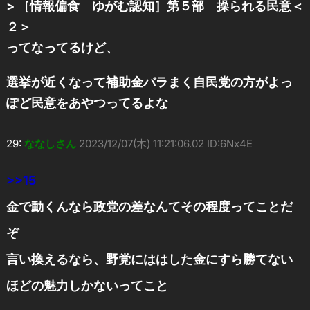
> ［情報偏食 ゆがむ認知］第５部 操られる民意＜
２＞
ってなってるけど、
選挙が近くなって補助金バラまく自民党の方がよっ
ぽど民意をあやつってるよな
29:
ななしさん
2023/12/07(木) 11:21:06.02 ID:6Nx4E
>>15
金で動くんなら政党の差なんてその程度ってことだ
ぞ
言い換えるなら、野党にははした金にすら勝てない
ほどの魅力しかないってこと