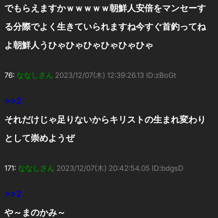
でもらえますかｗｗｗｗｗ朝鮮人安倍をマンセーす
る分際でよく生きていられますね今すぐ首釣ってね
よ朝鮮人うひゃひゃひゃひゃひゃひゃ
76:
ななしさん
2023/12/07(木) 12:39:26.13 ID:zBoGt
>>2
それだけじゃ足りないからキリストの生まれ変わり
として崇めようぜ
171:
ななしさん
2023/12/07(木) 20:42:54.05 ID:bdgsD
>>2
や～まのかみ～