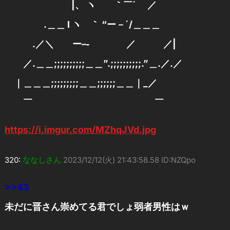
|、 ヽ ｀￣´ ／
.＿＿ l ヽ ｀ “ー－´/＿＿＿
.／＼ ー–‐ ／ ／|
／.＿＿;;;;;;;;;;＿＿”.;;;;;;;;;;.”＿.／.／
｜＿＿＿;;;;;;;;;＿＿;;;;;;＿＿｜_／
￣ ￣
https://i.imgur.com/MZhqJVd.jpg
320:
ななしさん
2023/12/12(火) 21:43:58.58 ID:NZQpo
>>43
未だに晋さん崇めてる君でしょ弱者男性はｗ