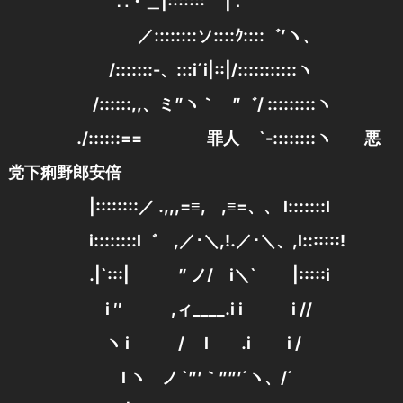
∴・＿|::::::: |∵
／::::::::ソ::::ｸ::::゛’ヽ、
/:::::::-、:::i´i|::|/:::::::::::ヽ
/::::::,,、ミ”ヽ｀ ”゛/ :::::::::ヽ
./::::::== 罪人 `-::::::::ヽ 悪
党下痢野郎安倍
|::::::::／ .,,,=≡, ,≡=、、 l:::::::l
i::::::::l゛ ,／･＼,!.／･＼、,l:::::::!
.|`:::| ” ノ/ i＼` |:::::i
i ″ ,ィ____.i i i //
ヽ i / l .i i /
l ヽ ノ `”’｀””’´ヽ、/´