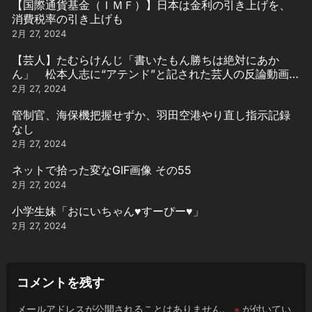
【国際通貨基金（ＩＭＦ）】日本は金利の引き上げを、
消費税率の引き上げも
2月 27, 2024
【芸人】たむらけんじ「書いたもん勝ちは絶対にあか
ん」 松本人志に“アテンド”と記された芸人の反論動画引
用
2月 27, 2024
管制官、海保機把握せずか、羽田空港やり直し指示記録
なし
2月 27, 2024
ネットで拾った変なGIF画像 その55
2月 27, 2024
小学生妹「おにいちゃん♥️すーぴー♥️」
2月 27, 2024
コメントを残す
メールアドレスが公開されることはありません。
※
が付いてい