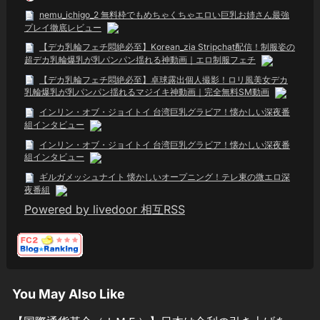
nemu_ichigo_2 無料枠でもめちゃくちゃエロい巨乳お姉さん最強
プレイ徹底レビュー
【デカ乳輪フェチ悶絶必至】Korean_zia Stripchat配信！制服姿の
超デカ乳輪爆乳が乳パンパン揺れる神動画｜エロ制服フェチ
【デカ乳輪フェチ悶絶必至】卓球露出個人撮影！ロリ風美女デカ
乳輪爆乳が乳パンパン揺れるマジイキ神動画｜完全無料SM動画
インリン・オブ・ジョイトイ 台湾巨乳グラビア！懐かしい深夜番
組インタビュー
インリン・オブ・ジョイトイ 台湾巨乳グラビア！懐かしい深夜番
組インタビュー
ギルガメッシュナイト 懐かしいオープニング！テレ東の微エロ深
夜番組
Powered by livedoor 相互RSS
You May Also Like