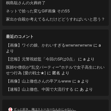
桐島聡さんの火葬終了
ネットで拾った変なGIF画像 その55
家出か自殺か考えてるんだけどどうすればいいと思う？
最近のコメント
【画像】ワイの娘、かわいすぎるwrwrwrwrwrw
に
a
より
【悲報】元警視総監「今回のSPは0点」
に
a
より
医師や僧侶が“乱交パーティー”ホテルで女子高生にわい
せつ行為 [愛の戦士★]
に
匿名
より
【画像】山上徹也さんの卒アルwww
に
a
より
【速報】山上徹也、中国で大流行する
に
あ
より
ずっと好き。俺はストーカーなんかじゃない。