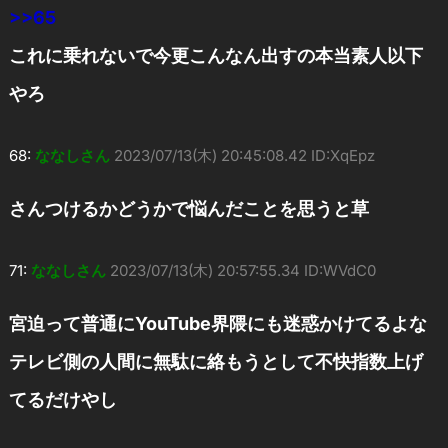
>>65
これに乗れないで今更こんなん出すの本当素人以下
やろ
68:
ななしさん
2023/07/13(木) 20:45:08.42 ID:XqEpz
さんつけるかどうかで悩んだことを思うと草
71:
ななしさん
2023/07/13(木) 20:57:55.34 ID:WVdC0
宮迫って普通にYouTube界隈にも迷惑かけてるよな
テレビ側の人間に無駄に絡もうとして不快指数上げ
てるだけやし