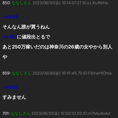
850:
ななしさん
2023/06/30(金) 16:14:07.27 ID:cLXiuRkHa
>>835
そんなん誰が買うねん
>>757
に値段出とるで
あと250万稼いだのは神奈川の26歳の女やから別人
や
859:
ななしさん
2023/06/30(金) 16:15:45.70 ID:F6VwHtOma
>>850
すみません
701:
ななしさん
2023/06/30(金) 15:50:33.63 ID:m7bAu9oAd