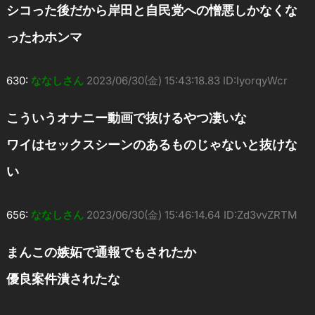
シコった後だから岸田と自民党への憎悪しかなくな
ったわホンマ
630:
ななしさん
2023/06/30(金) 15:43:18.83 ID:IyorqyWcr
こういうオナニー動画で抜けるやつ凄いな
ワイはセックスシーンのあるものじゃないと抜けな
い
656:
ななしさん
2023/06/30(金) 15:46:14.64 ID:Zd3vvZRTM
まんこの嫉妬で通報でもされたか
優良案件潰されたな