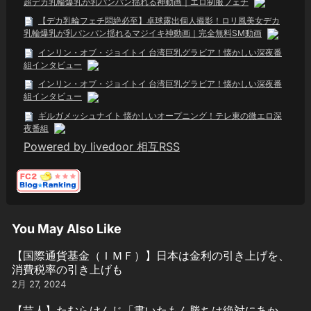
超デカ乳輪爆乳が乳パンパン揺れる神動画｜エロ制服フェチ
【デカ乳輪フェチ悶絶必至】卓球露出個人撮影！ロリ風美女デカ
乳輪爆乳が乳パンパン揺れるマジイキ神動画｜完全無料SM動画
インリン・オブ・ジョイトイ 台湾巨乳グラビア！懐かしい深夜番
組インタビュー
インリン・オブ・ジョイトイ 台湾巨乳グラビア！懐かしい深夜番
組インタビュー
ギルガメッシュナイト 懐かしいオープニング！テレ東の微エロ深
夜番組
Powered by livedoor 相互RSS
You May Also Like
【国際通貨基金（ＩＭＦ）】日本は金利の引き上げを、
消費税率の引き上げも
2月 27, 2024
【芸人】たむらけんじ「書いたもん勝ちは絶対にあか