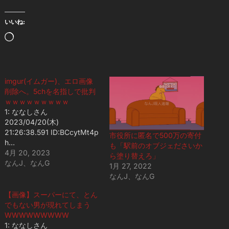
いいね:
読
み
込
み
imgur(イムガー)、エロ画像
削除へ。5chを名指しで批判
中…
ｗｗｗｗｗｗｗｗｗ
1: ななしさん
2023/04/20(木)
21:26:38.591 ID:BCcytMt4p
市役所に匿名で500万の寄付
h…
も「駅前のオブジェださいか
4月 20, 2023
ら塗り替えろ」
なんJ、なんG
1月 27, 2022
なんJ、なんG
【画像】スーパーにて、とん
でもない男が現れてしまう
WWWWWWWWW
1: ななしさん