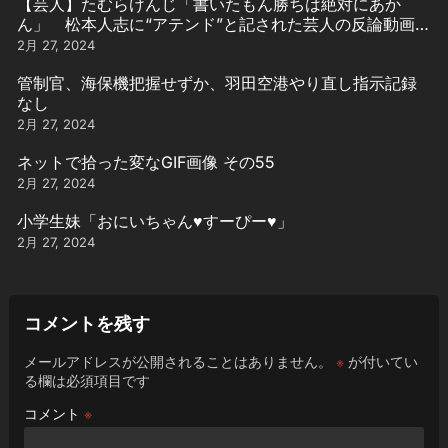
【芸人】たむらけんじ「書いたもん勝ちは絶対にあか
ん」 松本人志に“アテンド”と記された芸人の反論動画引
用
2月 27, 2024
管制官、海保機把握せずか、羽田空港やり直し指示記録
なし
2月 27, 2024
ネットで拾った変なGIF画像 その55
2月 27, 2024
小学生妹「おにいちゃん♥️すーぴー♥️」
2月 27, 2024
コメントを残す
メールアドレスが公開されることはありません。
※
が付いてい
る欄は必須項目です
コメント
※