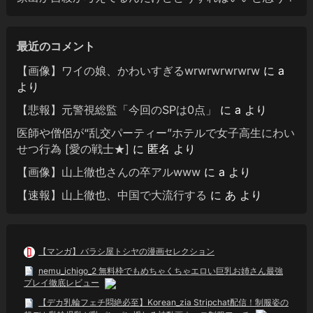
最近のコメント
【画像】ワイの娘、かわいすぎるwrwrwrwrwrw
に
a
より
【悲報】元警視総監「今回のSPは0点」
に
a
より
医師や僧侶が“乱交パーティー”ホテルで女子高生にわい
せつ行為 [愛の戦士★]
に
匿名
より
【画像】山上徹也さんの卒アルwww
に
a
より
【速報】山上徹也、中国で大流行する
に
あ
より
【マンガ】バラシ屋トシヤの漫画セレクション
nemu_ichigo_2 無料枠でもめちゃくちゃエロい巨乳お姉さん最強
プレイ徹底レビュー
【デカ乳輪フェチ悶絶必至】Korean_zia Stripchat配信！制服姿の