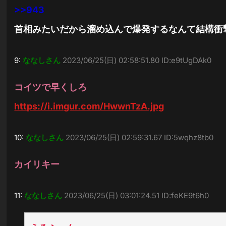
>>943
首相みたいだから溜め込んで爆発するなんて結構衝
9:
ななしさん
2023/06/25(日) 02:58:51.80 ID:e9tUgDAk0
コイツで早くしろ
https://i.imgur.com/HwwnTzA.jpg
10:
ななしさん
2023/06/25(日) 02:59:31.67 ID:5wqhz8tb0
カイリキー
11:
ななしさん
2023/06/25(日) 03:01:24.51 ID:feKE9t6h0