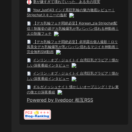
妻が嫌すぎて壊れていった、ある夫の現実
Your_lust143 インド系巨乳輪の魅力徹底レビュー｜
Stripchatスキニーの逸材
【デカ乳輪フェチ悶絶必至】Korean_zia Stripchat配
信！制服姿の超デカ乳輪爆乳が乳パンパン揺れる神動画｜
エロ制服フェチ
【デカ乳輪フェチ悶絶必至】卓球露出個人撮影！ロリ
風美女デカ乳輪爆乳が乳パンパン揺れるマジイキ神動画｜
完全無料SM動画
インリン・オブ・ジョイトイ 台湾巨乳グラビア！懐か
しい深夜番組インタビュー
インリン・オブ・ジョイトイ 台湾巨乳グラビア！懐か
しい深夜番組インタビュー
ギルガメッシュナイト 懐かしいオープニング！テレ東
の微エロ深夜番組
Powered by livedoor 相互RSS