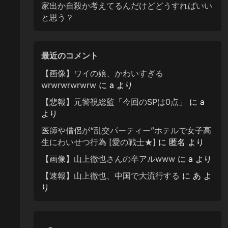
家出か自殺か考えてるんだけどどうすればいい
と思う？
最近のコメント
【画像】ワイの娘、かわいすぎる
wrwrwrwrwrw
に
a
より
【悲報】元警視総監「今回のSPは0点」
に
a
より
医師や僧侶が“乱交パーティー”ホテルで女子高
生にわいせつ行為 [愛の戦士★]
に
匿名
より
【画像】山上徹也さんの卒アルwww
に
a
より
【速報】山上徹也、中国で大流行する
に
あ
よ
り