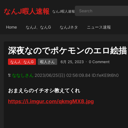
なんJ暇人速報
なんJ暇人速報
Home
なんJ、なんG
なんJネタ
ニュース速報
深夜なのでポケモンのエロ絵描
なんJ、なんG
暇人さん
6月 25, 2023
·
0 Comment
1:
ななしさん
2023/06/25(日) 02:56:09.84 ID:feKE9t6h0
おまえらのイチオシ教えてくれ
https://i.imgur.com/qkmgMX8.jpg