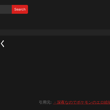
Search
く
引用元:
・深夜なのでポケモンのエロ絵