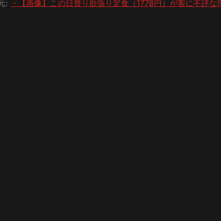
元:
・【画像】この日替り欲張り定食（1778円）が客に不評な