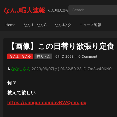
なんJ暇人速報
なんJ暇人速報
Home
なんJ、なんG
なんJネタ
ニュース速報
【画像】この日替り欲張り定食（
なんJ、なんG
暇人さん
6月 7, 2023
·
0 Comment
1:
ななしさん
2023/06/07(水) 01:32:59.23 ID:Zm3w40KN0
何？
教えて欲しい
https://i.imgur.com/avBWQem.jpg