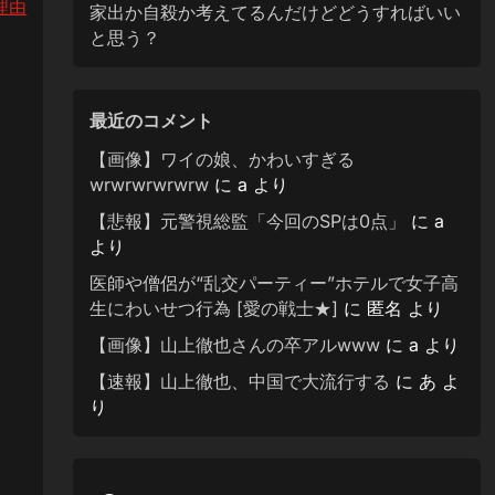
理由
家出か自殺か考えてるんだけどどうすればいい
と思う？
最近のコメント
【画像】ワイの娘、かわいすぎる
wrwrwrwrwrw
に
a
より
【悲報】元警視総監「今回のSPは0点」
に
a
より
医師や僧侶が“乱交パーティー”ホテルで女子高
生にわいせつ行為 [愛の戦士★]
に
匿名
より
【画像】山上徹也さんの卒アルwww
に
a
より
【速報】山上徹也、中国で大流行する
に
あ
よ
り