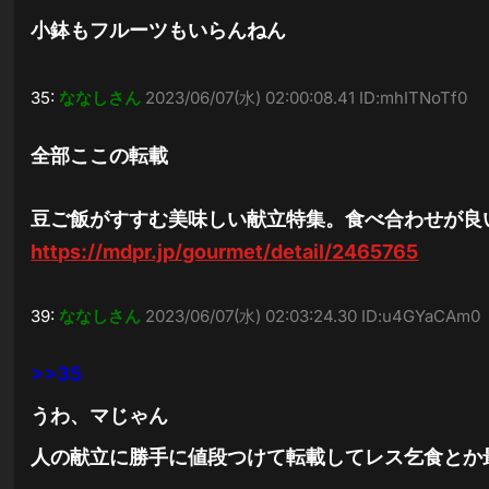
小鉢もフルーツもいらんねん
35:
ななしさん
2023/06/07(水) 02:00:08.41 ID:mhITNoTf0
全部ここの転載
豆ご飯がすすむ美味しい献立特集。食べ合わせが良
https://mdpr.jp/gourmet/detail/2465765
39:
ななしさん
2023/06/07(水) 02:03:24.30 ID:u4GYaCAm0
>>35
うわ、マじゃん
人の献立に勝手に値段つけて転載してレス乞食とか