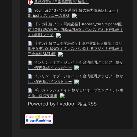
共感必至の“日常修羅場”短編集！
Your_lust143 インド系巨乳輪の魅力徹底レビュー｜
Stripchatスキニーの逸材
【デカ乳輪フェチ悶絶必至】Korean_zia Stripchat配
信！制服姿の超デカ乳輪爆乳が乳パンパン揺れる神動画｜
エロ制服フェチ
【デカ乳輪フェチ悶絶必至】卓球露出個人撮影！ロリ
風美女デカ乳輪爆乳が乳パンパン揺れるマジイキ神動画｜
完全無料SM動画
インリン・オブ・ジョイトイ 台湾巨乳グラビア！懐か
しい深夜番組インタビュー
インリン・オブ・ジョイトイ 台湾巨乳グラビア！懐か
しい深夜番組インタビュー
ギルガメッシュナイト 懐かしいオープニング！テレ東
の微エロ深夜番組
Powered by livedoor 相互RSS