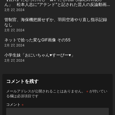
ん」 松本人志に“アテンド”と記された芸人の反論動画引
用
2月 27, 2024
管制官、海保機把握せずか、羽田空港やり直し指示記録
なし
2月 27, 2024
ネットで拾った変なGIF画像 その55
2月 27, 2024
小学生妹「おにいちゃん♥️すーぴー♥️」
2月 27, 2024
コメントを残す
メールアドレスが公開されることはありません。
※
が付いてい
る欄は必須項目です
コメント
※