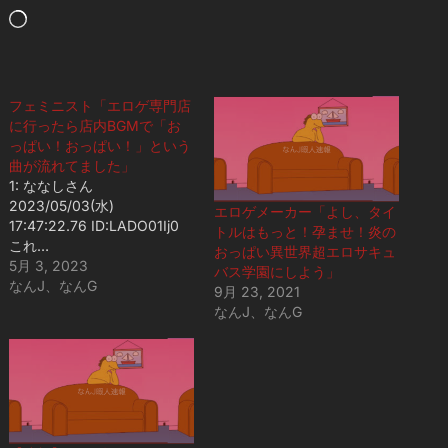
読
み
込
み
フェミニスト「エロゲ専門店
に行ったら店内BGMで「お
中…
っぱい！おっぱい！」という
曲が流れてました」
1: ななしさん
2023/05/03(水)
エロゲメーカー「よし、タイ
17:47:22.76 ID:LADO01Ij0
トルはもっと！孕ませ！炎の
これ…
おっぱい異世界超エロサキュ
5月 3, 2023
バス学園にしよう」
なんJ、なんG
9月 23, 2021
なんJ、なんG