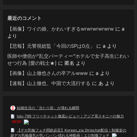
最近のコメント
【画像】ワイの娘、かわいすぎるwrwrwrwrwrw
に
a
より
【悲報】元警視総監「今回のSPは0点」
に
a
より
医師や僧侶が“乱交パーティー”ホテルで女子高生にわい
せつ行為 [愛の戦士★]
に
匿名
より
【画像】山上徹也さんの卒アルwww
に
a
より
【速報】山上徹也、中国で大流行する
に
あ
より
結婚生活の「当たり前」が壊れる瞬間
lulu-789 フリーチャット徹底レビュー｜アジア系スキニーの魅力
NEW!
【デカ乳輪フェチ悶絶必至】Korean_zia Stripchat配信！制服姿の
超デカ乳輪爆乳が乳パンパン揺れる神動画｜エロ制服フェチ