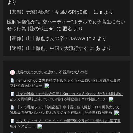
より
【悲報】元警視総監「今回のSPは0点」
に
a
より
医師や僧侶が“乱交パーティー”ホテルで女子高生にわい
せつ行為 [愛の戦士★]
に
匿名
より
【画像】山上徹也さんの卒アルwww
に
a
より
【速報】山上徹也、中国で大流行する
に
あ
より
成長の先で気づいた想い、不器用な大人の恋
nemu_ichigo_2 無料枠でもめちゃくちゃエロい巨乳お姉さん最強
プレイ徹底レビュー
【デカ乳輪フェチ悶絶必至】Korean_zia Stripchat配信！制服姿の
超デカ乳輪爆乳が乳パンパン揺れる神動画｜エロ制服フェチ
【デカ乳輪フェチ悶絶必至】卓球露出個人撮影！ロリ風美女デカ
乳輪爆乳が乳パンパン揺れるマジイキ神動画｜完全無料SM動画
インリン・オブ・ジョイトイ 台湾巨乳グラビア！懐かしい深夜番
組インタビュー