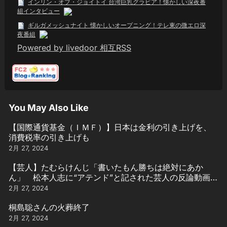
インリン・オブ・ジョイトイ 台湾巨乳グラビア！懐かしい深夜番
組インタビュー
ギルガメッシュナイト 懐かしいオープニング！テレ東の微エロ深
夜番組
Powered by livedoor 相互RSS
You May Also Like
【国際通貨基金（ＩＭＦ）】日本は金利の引き上げを、
消費税率の引き上げも
2月 27, 2024
【芸人】たむらけんじ「書いたもん勝ちは絶対にあか
ん」 松本人志に“アテンド”と記された芸人の反論動画引
用
2月 27, 2024
桐島聡さんの火葬終了
2月 27, 2024