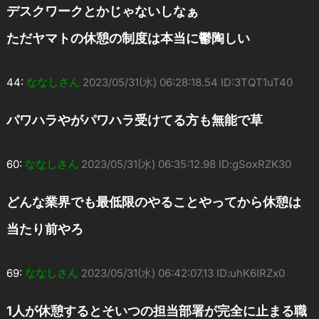
デスクワークとかじゃないしなぁ
ただヤマトの休憩の制度は本当に鬱陶しい
44:
ななしさん
2023/05/31(水) 06:28:18.54 ID:3TQT1uT40
パワハラやがパワハラ受けてる方も無能で草
60:
ななしさん
2023/05/31(水) 06:35:12.98 ID:gSoxRZK30
どんな業界でも最低限のやることやってから休憩は
当たり前やろ
69:
ななしさん
2023/05/31(水) 06:42:07.13 ID:uhK6IRZx0
1人が休憩するとそいつの担当部署が完全に止まる職