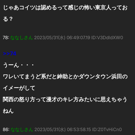
じゃあコイツは認めるって感じの怖い東京人ってお
る？
78:
ななしさん
2023/05/31(水) 06:49:07.19 ID:V3DdldXW0
>>74
うーん・・・
ワレいてまうど系だと紳助とかダウンタウン浜田の
イメーがして
関西の怒り方って漫才のキレ方みたいに思えちゃう
ねん
86:
ななしさん
2023/05/31(水) 06:53:58.15 ID:Z0TvHiCn0