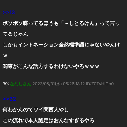
>>13
ボソボソ喋ってるほうも「～しとるけん」って言っ
てるじゃん
しかもイントネーション全然標準語じゃないやんけ
ｗ
関東がこんな話方するわけないやろｗｗｗ
39:
ななしさん
2023/05/31(水) 06:26:18.12 ID:Z0TvHiCn0
>>32
何わかんのてワイ関西人やし
この流れで本人認定はおんなすぎるやろ