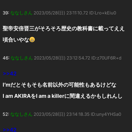
39:
ななしさん
2023/05/28(日) 23:11:10.72 ID:Lro+kEiu0
聖帝安倍晋三がそろそろ歴史の教科書に載ってええ
頃合いやな
46:
ななしさん
2023/05/28(日) 23:12:54.72 ID:z70UF6R+d
>>42
I’mだとそもそも名前以外の可能性もあるけどな
I am AKIRAをI am a killerに間違えるかもしれんし
52:
ななしさん
2023/05/28(日) 23:14:18.35 ID:uny4YHSa0
>>42