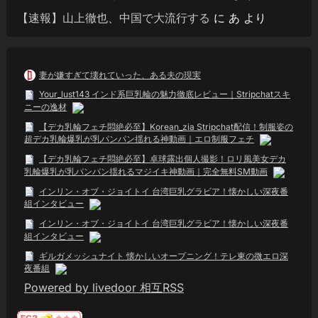
【速報】山上徹也、中国で大流行する
に
あ
より
妻が嫌すぎて壊れていった、ある夫の現実
Your_lust143 インド系巨乳輪の魅力徹底レビュー｜Stripchatスキ
ニーの逸材
【デカ乳輪フェチ悶絶必至】Korean_zia Stripchat配信！制服姿の
超デカ乳輪爆乳が乳パンパン揺れる神動画｜エロ制服フェチ
【デカ乳輪フェチ悶絶必至】卓球露出個人撮影！ロリ風美女デカ
乳輪爆乳が乳パンパン揺れるマジイキ神動画｜完全無料SM動画
インリン・オブ・ジョイトイ 台湾巨乳グラビア！懐かしい深夜番
組インタビュー
インリン・オブ・ジョイトイ 台湾巨乳グラビア！懐かしい深夜番
組インタビュー
ギルガメッシュナイト 懐かしいオープニング！テレ東の微エロ深
夜番組
Powered by livedoor 相互RSS