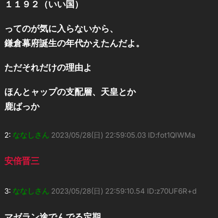
１１９２（いい国）
ってのが気に入らないから、
鎌倉幕府誕生の年代かえたんだよ。
ただそれだけの理由よ
ほんとャップの支配層、天皇とか
鹿ばっか
2:
ななしさん
2023/05/28(日) 22:59:05.03 ID:fot1QlWMa
安倍晋三
3:
ななしさん
2023/05/28(日) 22:59:10.54 ID:z70UF6R+d
マゼラン途でんでる定期