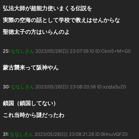
弘法大師が超能力使いまくる伝説を
実際の空海の話として学校で教えはせんからな
聖徳太子の方はいらんのよ
25:
ななしさん
2023/05/28(日) 23:07:39.10 ID:Ckm5+M+G0
蒙古襲来って阪神やん
30:
ななしさん
2023/05/28(日) 23:08:20.56 ID:xzqta3uZ0
鎖国（鎖国してない）
これ当時から謎だったわ
31:
ななしさん
2023/05/28(日) 23:08:21.28 ID:8HnuVQFZ0