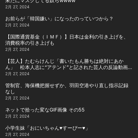
未だにマスクしてる奴らwwww
2月 27, 2024
お前らが「韓国嫌い」になったのっていつから？
2月 27, 2024
【国際通貨基金（ＩＭＦ）】日本は金利の引き上げを、
消費税率の引き上げも
2月 27, 2024
【芸人】たむらけんじ「書いたもん勝ちは絶対にあか
ん」 松本人志に“アテンド”と記された芸人の反論動画引
用
2月 27, 2024
管制官、海保機把握せずか、羽田空港やり直し指示記録
なし
2月 27, 2024
ネットで拾った変なGIF画像 その55
2月 27, 2024
小学生妹「おにいちゃん♥️すーぴー♥️」
2月 27, 2024