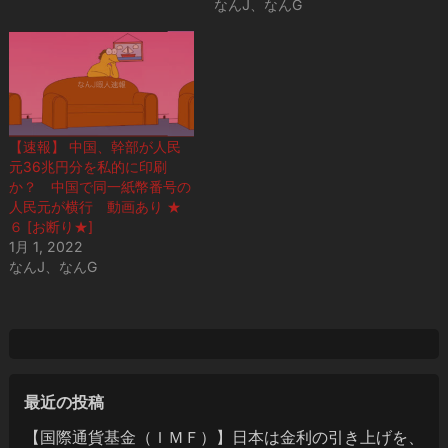
なんJ、なんG
【速報】 中国、幹部が人民
元36兆円分を私的に印刷
か？ 中国で同一紙幣番号の
人民元が横行 動画あり ★
６ [お断り★]
1月 1, 2022
なんJ、なんG
最近の投稿
【国際通貨基金（ＩＭＦ）】日本は金利の引き上げを、