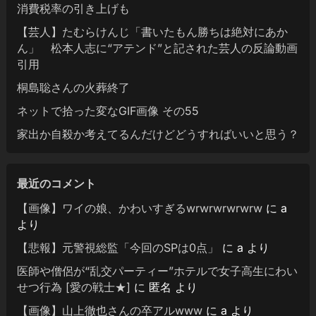
消費税率の引き上げも
【芸人】たむらけんじ「書いたもん勝ちは絶対にあか
ん」 松本人志に“アテンド”と記された芸人の反論動画
引用
桐島聡さんの火葬終了
ネットで拾った変なGIF画像 その55
家出か自殺か考えてるんだけどどうすればいいと思う？
最近のコメント
【画像】ワイの娘、かわいすぎるwrwrwrwrwrw
に
a
より
【悲報】元警視総監「今回のSPは0点」
に
a
より
医師や僧侶が“乱交パーティー”ホテルで女子高生にわい
せつ行為 [愛の戦士★]
に
匿名
より
【画像】山上徹也さんの卒アルwww
に
a
より