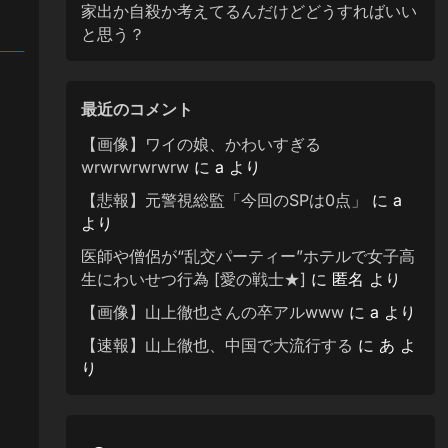
家出か自殺か考えてるんだけどどうすればいい
と思う？
不明
最近のコメント
【画像】ワイの娘、かわいすぎる
wrwrwrwrwrw
に
a
より
【悲報】元警視総監「今回のSPは0点」
に
a
より
医師や僧侶が“乱交パーティー”ホテルで女子高
生にわいせつ行為 [愛の戦士★]
に
匿名
より
【画像】山上徹也さんの卒アルwww
に
a
より
【速報】山上徹也、中国で大流行する
に
あ
よ
り