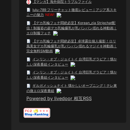
【マンガ】海外病院トラブルファイル
lulu-789 フリーチャット徹底レビュー｜アジア系スキ
ニーの魅力
NEW!
【デカ乳輪フェチ悶絶必至】Korean_zia Stripchat配
信！制服姿の超デカ乳輪爆乳が乳パンパン揺れる神動画｜
エロ制服フェチ
【デカ乳輪フェチ悶絶必至】卓球露出個人撮影！ロリ
風美女デカ乳輪爆乳が乳パンパン揺れるマジイキ神動画｜
完全無料SM動画
インリン・オブ・ジョイトイ 台湾巨乳グラビア！懐か
しい深夜番組インタビュー
インリン・オブ・ジョイトイ 台湾巨乳グラビア！懐か
しい深夜番組インタビュー
ギルガメッシュナイト 懐かしいオープニング！テレ東
の微エロ深夜番組
Powered by livedoor 相互RSS