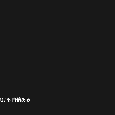
M
負ける 自信ある