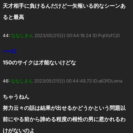
天才相手に負けるんだけど一矢報いる的なシーンあ
ると最高
44:
ななしさん
2023/05/21(日) 00:44:18.24 ID:PqtXsfCj0
>>42
150のサイクは才能ないけどな
46:
ななしさん
2023/05/21(日) 00:44:49.73 ID:a63fDLwna
ちゃうねん
努力云々の話は結果が出せるかどうかという問題以
前にやる前から諦める程度の根性の男に惹かれるわ
けがないのよ