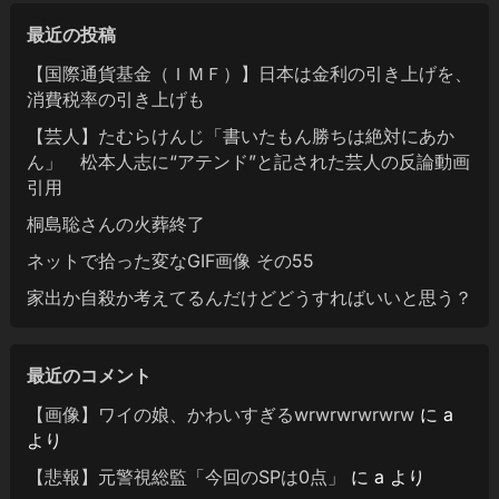
最近の投稿
【国際通貨基金（ＩＭＦ）】日本は金利の引き上げを、
消費税率の引き上げも
【芸人】たむらけんじ「書いたもん勝ちは絶対にあか
ん」 松本人志に“アテンド”と記された芸人の反論動画
引用
桐島聡さんの火葬終了
ネットで拾った変なGIF画像 その55
家出か自殺か考えてるんだけどどうすればいいと思う？
最近のコメント
【画像】ワイの娘、かわいすぎるwrwrwrwrwrw
に
a
より
【悲報】元警視総監「今回のSPは0点」
に
a
より