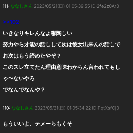
111:
ななしさん
2023/05/21(日) 01:05:39.55 ID:2fe2z0Ar0
>>102
いきなりキレんなよ鬱陶しい
努力やら才能の話しして次は彼女出来んの話しで
お次はもう諦めたやぞ？
このスレ立てたん理由意味わからん言われてもし
ゃ〜ないやろ
でなんでなんや？
110:
ななしさん
2023/05/21(日) 01:05:34.22 ID:PqtXsfCj0
もういいよ、テメーらもくそ