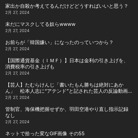
家出か自殺か考えてるんだけどどうすればいいと思う？
2月 27, 2024
未だにマスクしてる奴らwwww
2月 27, 2024
お前らが「韓国嫌い」になったのっていつから？
2月 27, 2024
【国際通貨基金（ＩＭＦ）】日本は金利の引き上げを、
消費税率の引き上げも
2月 27, 2024
【芸人】たむらけんじ「書いたもん勝ちは絶対にあか
ん」 松本人志に“アテンド”と記された芸人の反論動画引
用
2月 27, 2024
管制官、海保機把握せずか、羽田空港やり直し指示記録
なし
2月 27, 2024
ネットで拾った変なGIF画像 その55