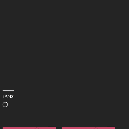
いいね:
読
み
込
み