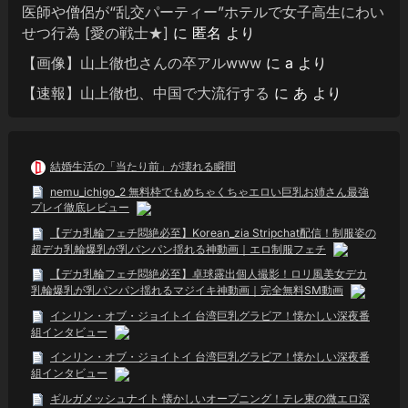
医師や僧侶が“乱交パーティー”ホテルで女子高生にわい
せつ行為 [愛の戦士★]
に
匿名
より
【画像】山上徹也さんの卒アルwww
に
a
より
【速報】山上徹也、中国で大流行する
に
あ
より
結婚生活の「当たり前」が壊れる瞬間
nemu_ichigo_2 無料枠でもめちゃくちゃエロい巨乳お姉さん最強
プレイ徹底レビュー
【デカ乳輪フェチ悶絶必至】Korean_zia Stripchat配信！制服姿の
超デカ乳輪爆乳が乳パンパン揺れる神動画｜エロ制服フェチ
【デカ乳輪フェチ悶絶必至】卓球露出個人撮影！ロリ風美女デカ
乳輪爆乳が乳パンパン揺れるマジイキ神動画｜完全無料SM動画
インリン・オブ・ジョイトイ 台湾巨乳グラビア！懐かしい深夜番
組インタビュー
インリン・オブ・ジョイトイ 台湾巨乳グラビア！懐かしい深夜番
組インタビュー
ギルガメッシュナイト 懐かしいオープニング！テレ東の微エロ深