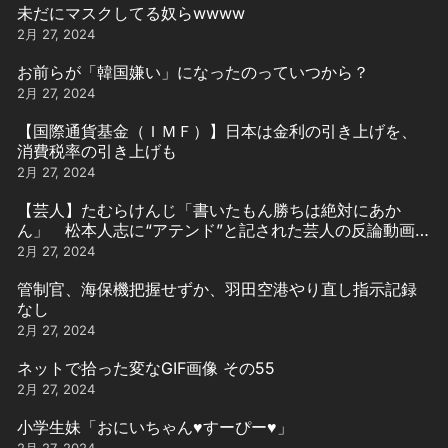
未だにマスクしてる奴らwwww
2月 27, 2024
お前らが「韓国嫌い」になったのっていつから？
2月 27, 2024
【国際通貨基金（ＩＭＦ）】日本は金利の引き上げを、
消費税率の引き上げも
2月 27, 2024
【芸人】たむらけんじ「書いたもん勝ちは絶対にあか
ん」 松本人志に“アテンド”と記された芸人の反論動画引
用
2月 27, 2024
管制官、海保機把握せずか、羽田空港やり直し指示記録
なし
2月 27, 2024
ネットで拾った変なGIF画像 その55
2月 27, 2024
小学生妹「おにいちゃん♥️すーぴー♥️」