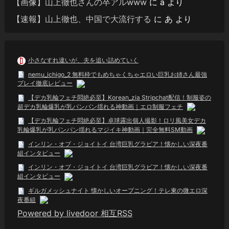
【画像】山上徹也さんの卒アルwww
に
a
より
【速報】山上徹也、中国で大流行する
に
あ
より
小さなすれ違いが、夫を追い詰めていく
nemu_ichigo_2 無料枠でもめちゃくちゃエロい巨乳お姉さん最強
プレイ徹底レビュー
【デカ乳輪フェチ悶絶必至】Korean_zia Stripchat配信！制服姿の
超デカ乳輪爆乳が乳パンパン揺れる神動画｜エロ制服フェチ
【デカ乳輪フェチ悶絶必至】卓球露出個人撮影！ロリ風美女デカ
乳輪爆乳が乳パンパン揺れるマジイキ神動画｜完全無料SM動画
インリン・オブ・ジョイトイ 台湾巨乳グラビア！懐かしい深夜番
組インタビュー
インリン・オブ・ジョイトイ 台湾巨乳グラビア！懐かしい深夜番
組インタビュー
ギルガメッシュナイト 懐かしいオープニング！テレ東の微エロ深
夜番組
Powered by livedoor 相互RSS