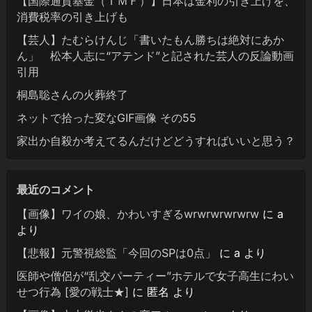
【国際通貨基金（ＩＭＦ）】日本は金利の引き上げを、
消費税率の引き上げも
【芸人】たむらけんじ「書いたもん勝ちは絶対にあか
ん」 松本人志に“アテンド”と記された芸人の反論動画
引用
桐島聡さんの火葬終了
ネットで拾った変なGIF画像 その55
家出か自殺か考えてるんだけどどうすればいいと思う？
最近のコメント
【画像】ワイの娘、かわいすぎるwrwrwrwrwrw
に
a
より
【悲報】元警視総監「今回のSPは0点」
に
a
より
医師や僧侶が“乱交パーティー”ホテルで女子高生にわい
せつ行為 [愛の戦士★]
に
匿名
より