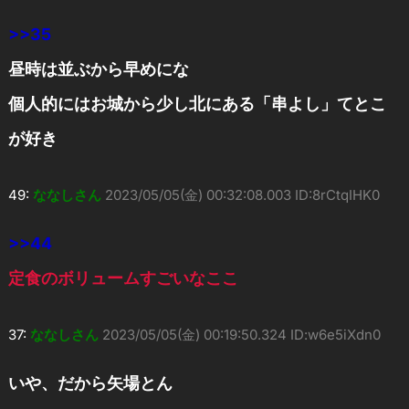
>>35
昼時は並ぶから早めにな
個人的にはお城から少し北にある「串よし」てとこ
が好き
49:
ななしさん
2023/05/05(金) 00:32:08.003 ID:8rCtqIHK0
>>44
定食のボリュームすごいなここ
37:
ななしさん
2023/05/05(金) 00:19:50.324 ID:w6e5iXdn0
いや、だから矢場とん