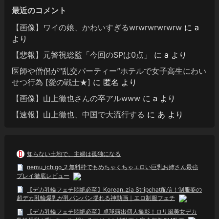
最近のコメント
【画像】ワイの娘、かわいすぎるwrwrwrwrwrw
に
a
より
【悲報】元警視総監「今回のSPは0点」
に
a
より
医師や僧侶が“乱交パーティー”ホテルで女子高生にわい
せつ行為 [愛の戦士★]
に
匿名
より
【画像】山上徹也さんの卒アルwww
に
a
より
【速報】山上徹也、中国で大流行する
に
あ
より
知らない土地で、主婦は孤独になる
nemu_ichigo_2 無料枠でもめちゃくちゃエロい巨乳お姉さん最強
プレイ徹底レビュー
【デカ乳輪フェチ悶絶必至】Korean_zia Stripchat配信！制服姿の
超デカ乳輪爆乳が乳パンパン揺れる神動画｜エロ制服フェチ
【デカ乳輪フェチ悶絶必至】卓球露出個人撮影！ロリ風美女デカ