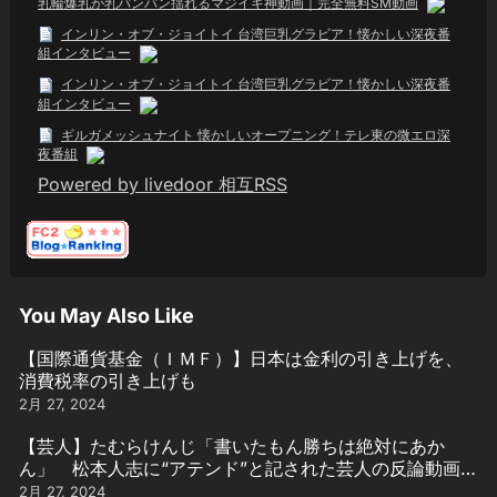
乳輪爆乳が乳パンパン揺れるマジイキ神動画｜完全無料SM動画
インリン・オブ・ジョイトイ 台湾巨乳グラビア！懐かしい深夜番
組インタビュー
インリン・オブ・ジョイトイ 台湾巨乳グラビア！懐かしい深夜番
組インタビュー
ギルガメッシュナイト 懐かしいオープニング！テレ東の微エロ深
夜番組
Powered by livedoor 相互RSS
You May Also Like
【国際通貨基金（ＩＭＦ）】日本は金利の引き上げを、
消費税率の引き上げも
2月 27, 2024
【芸人】たむらけんじ「書いたもん勝ちは絶対にあか
ん」 松本人志に“アテンド”と記された芸人の反論動画引
用
2月 27, 2024