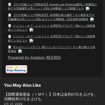
【デカ乳輪フェチ悶絶必至】Korean_zia Stripchat配信！制服姿の
超デカ乳輪爆乳が乳パンパン揺れる神動画｜エロ制服フェチ
【デカ乳輪フェチ悶絶必至】卓球露出個人撮影！ロリ風美女デカ
乳輪爆乳が乳パンパン揺れるマジイキ神動画｜完全無料SM動画
インリン・オブ・ジョイトイ 台湾巨乳グラビア！懐かしい深夜番
組インタビュー
インリン・オブ・ジョイトイ 台湾巨乳グラビア！懐かしい深夜番
組インタビュー
ギルガメッシュナイト 懐かしいオープニング！テレ東の微エロ深
夜番組
Powered by livedoor 相互RSS
You May Also Like
【国際通貨基金（ＩＭＦ）】日本は金利の引き上げを、
消費税率の引き上げも
2月 27, 2024