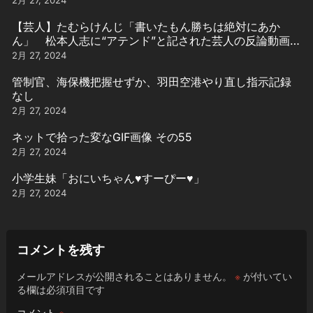
【芸人】たむらけんじ「書いたもん勝ちは絶対にあか
ん」 松本人志に“アテンド”と記された芸人の反論動画引
用
2月 27, 2024
管制官、海保機把握せずか、羽田空港やり直し指示記録
なし
2月 27, 2024
ネットで拾った変なGIF画像 その55
2月 27, 2024
小学生妹「おにいちゃん♥️すーぴー♥️」
2月 27, 2024
コメントを残す
メールアドレスが公開されることはありません。
※
が付いてい
る欄は必須項目です
コメント
※