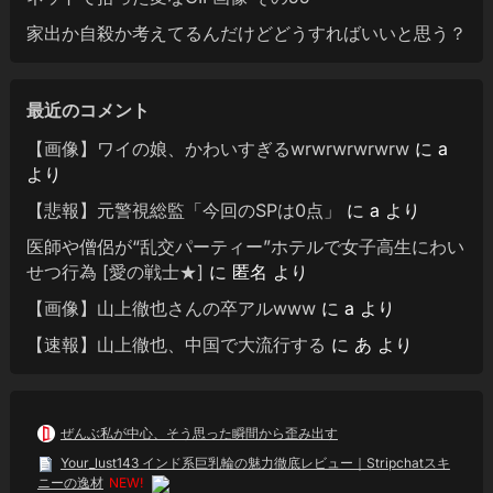
家出か自殺か考えてるんだけどどうすればいいと思う？
最近のコメント
【画像】ワイの娘、かわいすぎるwrwrwrwrwrw
に
a
より
【悲報】元警視総監「今回のSPは0点」
に
a
より
医師や僧侶が“乱交パーティー”ホテルで女子高生にわい
せつ行為 [愛の戦士★]
に
匿名
より
【画像】山上徹也さんの卒アルwww
に
a
より
【速報】山上徹也、中国で大流行する
に
あ
より
ぜんぶ私が中心、そう思った瞬間から歪み出す
Your_lust143 インド系巨乳輪の魅力徹底レビュー｜Stripchatスキ
ニーの逸材
NEW!