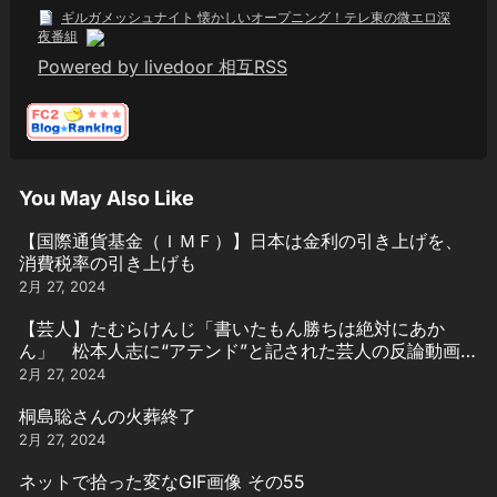
ギルガメッシュナイト 懐かしいオープニング！テレ東の微エロ深
夜番組
Powered by livedoor 相互RSS
You May Also Like
【国際通貨基金（ＩＭＦ）】日本は金利の引き上げを、
消費税率の引き上げも
2月 27, 2024
【芸人】たむらけんじ「書いたもん勝ちは絶対にあか
ん」 松本人志に“アテンド”と記された芸人の反論動画引
用
2月 27, 2024
桐島聡さんの火葬終了
2月 27, 2024
ネットで拾った変なGIF画像 その55