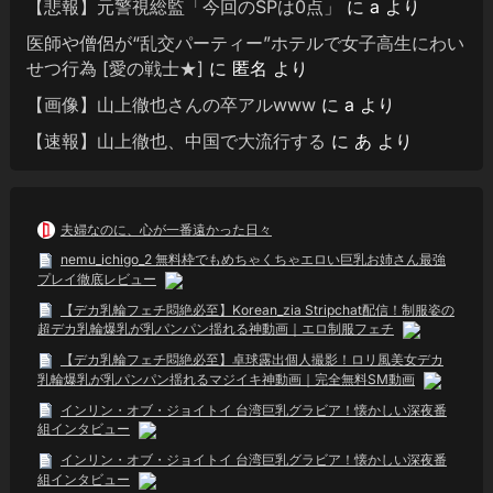
【悲報】元警視総監「今回のSPは0点」
に
a
より
医師や僧侶が“乱交パーティー”ホテルで女子高生にわい
せつ行為 [愛の戦士★]
に
匿名
より
【画像】山上徹也さんの卒アルwww
に
a
より
【速報】山上徹也、中国で大流行する
に
あ
より
夫婦なのに、心が一番遠かった日々
nemu_ichigo_2 無料枠でもめちゃくちゃエロい巨乳お姉さん最強
プレイ徹底レビュー
【デカ乳輪フェチ悶絶必至】Korean_zia Stripchat配信！制服姿の
超デカ乳輪爆乳が乳パンパン揺れる神動画｜エロ制服フェチ
【デカ乳輪フェチ悶絶必至】卓球露出個人撮影！ロリ風美女デカ
乳輪爆乳が乳パンパン揺れるマジイキ神動画｜完全無料SM動画
インリン・オブ・ジョイトイ 台湾巨乳グラビア！懐かしい深夜番
組インタビュー
インリン・オブ・ジョイトイ 台湾巨乳グラビア！懐かしい深夜番
組インタビュー