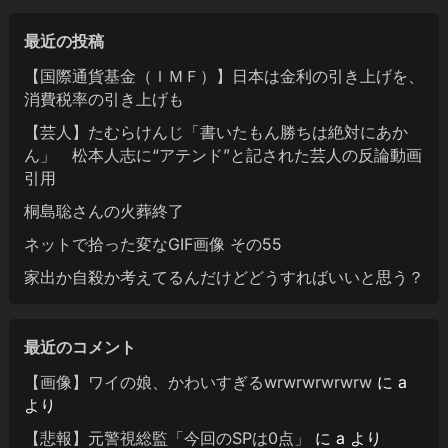
最近の投稿
【国際通貨基金（ＩＭＦ）】日本は金利の引き上げを、
消費税率の引き上げも
【芸人】たむらけんじ「書いたもん勝ちは絶対にあか
ん」 松本人志に“アテンド”と記された芸人の反論動画
引用
桐島聡さんの火葬終了
ネットで拾った変なGIF画像 その55
家出か自殺か考えてるんだけどどうすればいいと思う？
最近のコメント
【画像】ワイの娘、かわいすぎるwrwrwrwrwrw
に
a
より
【悲報】元警視総監「今回のSPは0点」
に
a
より