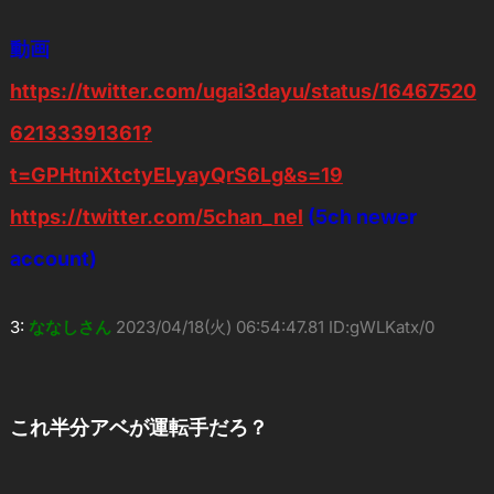
動画
https://twitter.com/ugai3dayu/status/16467520
62133391361?
t=GPHtniXtctyELyayQrS6Lg&s=19
https://twitter.com/5chan_nel
(5ch newer
account)
3:
ななしさん
2023/04/18(火) 06:54:47.81 ID:gWLKatx/0
これ半分アベが運転手だろ？