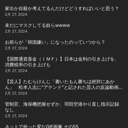
家出か自殺か考えてるんだけどどうすればいいと思う？
2月 27, 2024
未だにマスクしてる奴らwwww
2月 27, 2024
お前らが「韓国嫌い」になったのっていつから？
2月 27, 2024
【国際通貨基金（ＩＭＦ）】日本は金利の引き上げを、
消費税率の引き上げも
2月 27, 2024
【芸人】たむらけんじ「書いたもん勝ちは絶対にあか
ん」 松本人志に“アテンド”と記された芸人の反論動画引
用
2月 27, 2024
管制官、海保機把握せずか、羽田空港やり直し指示記録
なし
2月 27, 2024
ネットで拾った変なGIF画像 その55