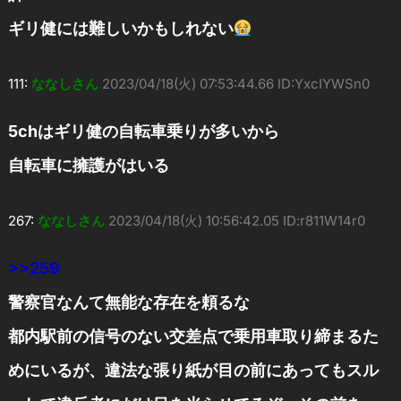
ギリ健には難しいかもしれない
111:
ななしさん
2023/04/18(火) 07:53:44.66 ID:YxcIYWSn0
5chはギリ健の自転車乗りが多いから
自転車に擁護がはいる
267:
ななしさん
2023/04/18(火) 10:56:42.05 ID:r811W14r0
>>259
警察官なんて無能な存在を頼るな
都内駅前の信号のない交差点で乗用車取り締まるた
めにいるが、違法な張り紙が目の前にあってもスル