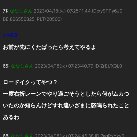
71:
ななしさん
2023/04/18(火) 07:25:11.44 ID:xy9PPy6J0
BE:866556825-PLT(20500)
>>63
お前が先にくたばったら考えてやるよ
65:
ななしさん
2023/04/18(火) 07:23:40.79 ID:ZrEt/XQL0
ロードイクってやつ？
一度右折レーンでやり過ごそうとしたら何がムカつ
いたのか知らんけどすれ違いざまに怒鳴られたこと
あるわ
68:
ななしさん
2023/04/18(火) 07:24:46.38 ID:7aqRxYxy0