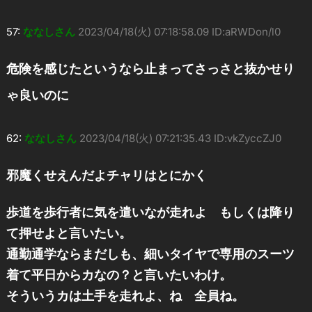
57:
ななしさん
2023/04/18(火) 07:18:58.09 ID:aRWDon/l0
危険を感じたというなら止まってさっさと抜かせり
ゃ良いのに
62:
ななしさん
2023/04/18(火) 07:21:35.43 ID:vkZyccZJ0
邪魔くせえんだよチャリはとにかく
歩道を歩行者に気を遣いなが走れよ もしくは降り
て押せよと言いたい。
通勤通学ならまだしも、細いタイヤで専用のスーツ
着て平日からカなの？と言いたいわけ。
そういうカは土手を走れよ、ね 全員ね。