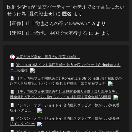
医師や僧侶が“乱交パーティー”ホテルで女子高生にわい
せつ行為 [愛の戦士★]
に
匿名
より
【画像】山上徹也さんの卒アルwww
に
a
より
【速報】山上徹也、中国で大流行する
に
あ
より
大変だけど幸せ。等身大の子育て物語。
Your_lust143 インド系巨乳輪の魅力徹底レビュー｜Stripchatスキ
ニーの逸材
【デカ乳輪フェチ悶絶必至】Korean_zia Stripchat配信！制服姿の
超デカ乳輪爆乳が乳パンパン揺れる神動画｜エロ制服フェチ
【デカ乳輪フェチ悶絶必至】卓球露出個人撮影！ロリ風美女デカ
乳輪爆乳が乳パンパン揺れるマジイキ神動画｜完全無料SM動画
インリン・オブ・ジョイトイ 台湾巨乳グラビア！懐かしい深夜番
組インタビュー
インリン・オブ・ジョイトイ 台湾巨乳グラビア！懐かしい深夜番
組インタビュー
ギルガメッシュナイト 懐かしいオープニング！テレ東の微エロ深