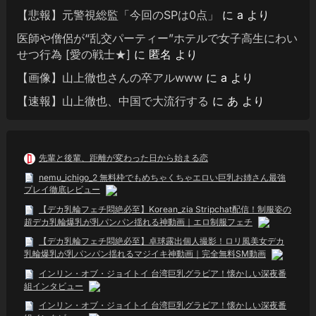
【悲報】元警視総監「今回のSPは0点」
に
a
より
医師や僧侶が“乱交パーティー”ホテルで女子高生にわい
せつ行為 [愛の戦士★]
に
匿名
より
【画像】山上徹也さんの卒アルwww
に
a
より
【速報】山上徹也、中国で大流行する
に
あ
より
先輩と後輩、距離が変わった日から始まる恋
nemu_ichigo_2 無料枠でもめちゃくちゃエロい巨乳お姉さん最強
プレイ徹底レビュー
【デカ乳輪フェチ悶絶必至】Korean_zia Stripchat配信！制服姿の
超デカ乳輪爆乳が乳パンパン揺れる神動画｜エロ制服フェチ
【デカ乳輪フェチ悶絶必至】卓球露出個人撮影！ロリ風美女デカ
乳輪爆乳が乳パンパン揺れるマジイキ神動画｜完全無料SM動画
インリン・オブ・ジョイトイ 台湾巨乳グラビア！懐かしい深夜番
組インタビュー
インリン・オブ・ジョイトイ 台湾巨乳グラビア！懐かしい深夜番