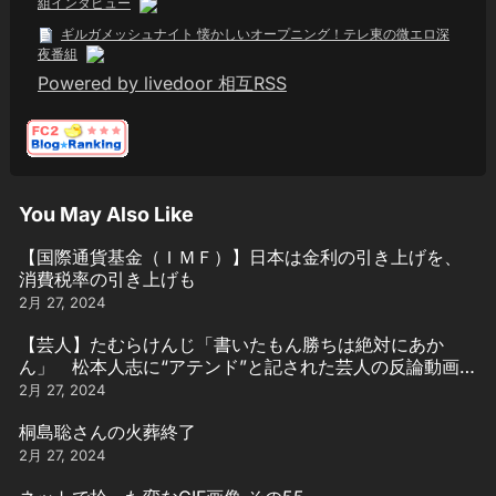
組インタビュー
ギルガメッシュナイト 懐かしいオープニング！テレ東の微エロ深
夜番組
Powered by livedoor 相互RSS
You May Also Like
【国際通貨基金（ＩＭＦ）】日本は金利の引き上げを、
消費税率の引き上げも
2月 27, 2024
【芸人】たむらけんじ「書いたもん勝ちは絶対にあか
ん」 松本人志に“アテンド”と記された芸人の反論動画引
用
2月 27, 2024
桐島聡さんの火葬終了
2月 27, 2024