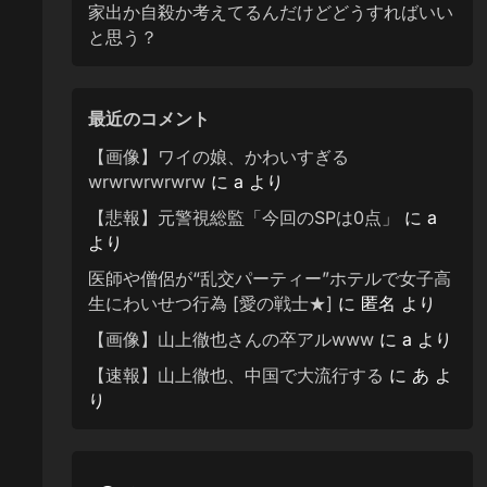
家出か自殺か考えてるんだけどどうすればいい
と思う？
最近のコメント
【画像】ワイの娘、かわいすぎる
wrwrwrwrwrw
に
a
より
【悲報】元警視総監「今回のSPは0点」
に
a
より
医師や僧侶が“乱交パーティー”ホテルで女子高
生にわいせつ行為 [愛の戦士★]
に
匿名
より
【画像】山上徹也さんの卒アルwww
に
a
より
【速報】山上徹也、中国で大流行する
に
あ
よ
り