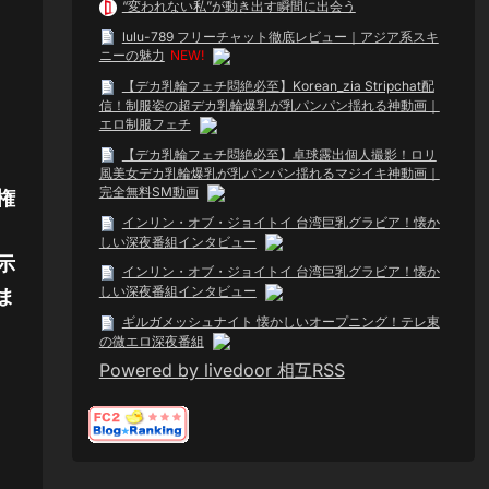
“変われない私”が動き出す瞬間に出会う
lulu-789 フリーチャット徹底レビュー｜アジア系スキ
ニーの魅力
NEW!
【デカ乳輪フェチ悶絶必至】Korean_zia Stripchat配
信！制服姿の超デカ乳輪爆乳が乳パンパン揺れる神動画｜
エロ制服フェチ
【デカ乳輪フェチ悶絶必至】卓球露出個人撮影！ロリ
風美女デカ乳輪爆乳が乳パンパン揺れるマジイキ神動画｜
完全無料SM動画
権
インリン・オブ・ジョイトイ 台湾巨乳グラビア！懐か
しい深夜番組インタビュー
示
インリン・オブ・ジョイトイ 台湾巨乳グラビア！懐か
しい深夜番組インタビュー
ま
ギルガメッシュナイト 懐かしいオープニング！テレ東
の微エロ深夜番組
Powered by livedoor 相互RSS