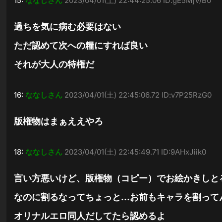
15:
ななしさん
2023/04/01(土) 22:44:25.06 ID:gE5MjV/B0
過ちを気に病む必要はない
ただ認めて次への糧にすれば良い
それが大人の特権だ
16:
ななしさん
2023/04/01(土) 22:45:06.72 ID:v7P25RzG0
版権物はまぁええやろ
18:
ななしさん
2023/04/01(土) 22:45:49.71 ID:9AHxJiik0
言い方悪いけど、版権物（コピー）でお絵かきしと
なのに割るなってちょっと…お前もキャラを割って
オリナルエロ同人だしてたら認めるよ