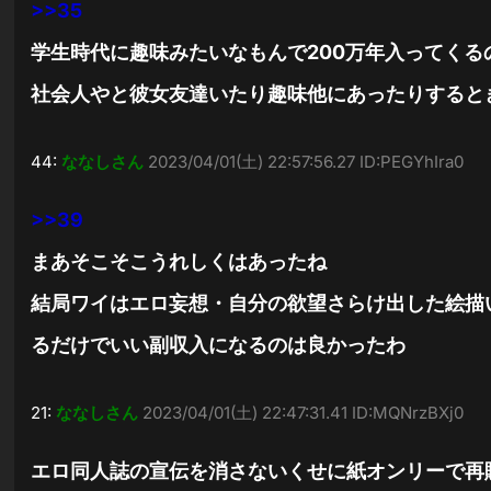
>>35
学生時代に趣味みたいなもんで200万年入ってくる
社会人やと彼女友達いたり趣味他にあったりすると
44:
ななしさん
2023/04/01(土) 22:57:56.27 ID:PEGYhIra0
>>39
まあそこそこうれしくはあったね
結局ワイはエロ妄想・自分の欲望さらけ出した絵描
るだけでいい副収入になるのは良かったわ
21:
ななしさん
2023/04/01(土) 22:47:31.41 ID:MQNrzBXj0
エロ同人誌の宣伝を消さないくせに紙オンリーで再