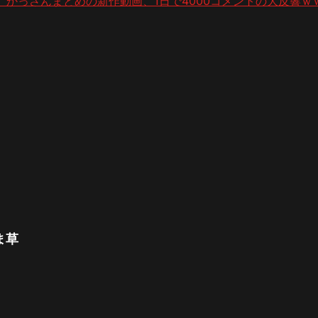
】かっさんまとめの新作動画、1日で4000コメントの大反響ｗ
ま草