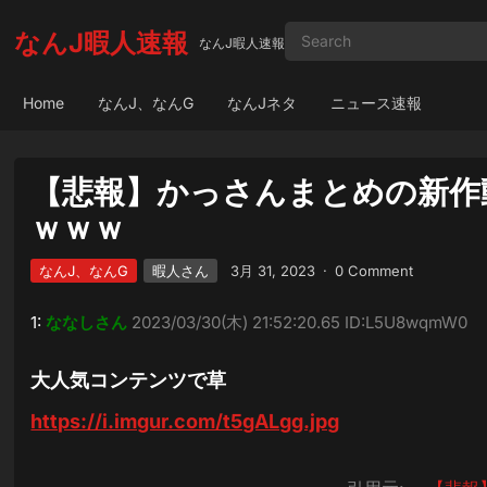
なんJ暇人速報
なんJ暇人速報
Home
なんJ、なんG
なんJネタ
ニュース速報
【悲報】かっさんまとめの新作動
ｗｗｗ
なんJ、なんG
暇人さん
3月 31, 2023
·
0 Comment
1:
ななしさん
2023/03/30(木) 21:52:20.65 ID:L5U8wqmW0
大人気コンテンツで草
https://i.imgur.com/t5gALgg.jpg