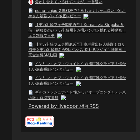
分かり合えているはずの夫が、一番遠い
nemu_ichigo_2 無料枠でもめちゃくちゃエロい巨乳お
姉さん最強プレイ徹底レビュー
【デカ乳輪フェチ悶絶必至】Korean_zia Stripchat配
信！制服姿の超デカ乳輪爆乳が乳パンパン揺れる神動画｜
エロ制服フェチ
【デカ乳輪フェチ悶絶必至】卓球露出個人撮影！ロリ
風美女デカ乳輪爆乳が乳パンパン揺れるマジイキ神動画｜
完全無料SM動画
インリン・オブ・ジョイトイ 台湾巨乳グラビア！懐か
しい深夜番組インタビュー
インリン・オブ・ジョイトイ 台湾巨乳グラビア！懐か
しい深夜番組インタビュー
ギルガメッシュナイト 懐かしいオープニング！テレ東
の微エロ深夜番組
Powered by livedoor 相互RSS