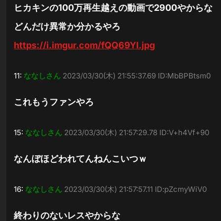
ヒカキンの100万再生越えの動画で2900やからな
どんだけ異常か分かるやろ
https://i.imgur.com/fQQ69YI.jpg
11:
ななしさん
2023/03/30(木) 21:55:37.69 ID:MbBPBtsm0
これもうファンやろ
15:
ななしさん
2023/03/30(木) 21:57:29.78 ID:V+h4Vf+90
なんぼほどわれてんねんこいつｗ
16:
ななしさん
2023/03/30(木) 21:57:57.11 ID:pZcmyWiV0
終わりのないレスやからな