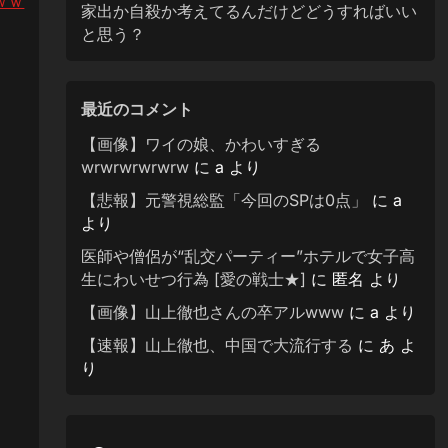
ｗｗ
家出か自殺か考えてるんだけどどうすればいい
と思う？
最近のコメント
【画像】ワイの娘、かわいすぎる
wrwrwrwrwrw
に
a
より
【悲報】元警視総監「今回のSPは0点」
に
a
より
医師や僧侶が“乱交パーティー”ホテルで女子高
生にわいせつ行為 [愛の戦士★]
に
匿名
より
【画像】山上徹也さんの卒アルwww
に
a
より
【速報】山上徹也、中国で大流行する
に
あ
よ
り