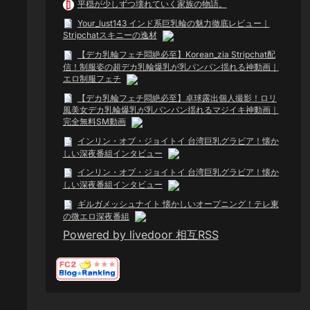
平穏が少しずつ壊れていく家族の物語。
Your_lust143 インド系巨乳輪の魅力徹底レビュー｜
Stripchatスキニーの逸材
【デカ乳輪フェチ悶絶必至】Korean_zia Stripchat配
信！制服姿の超デカ乳輪爆乳が乳パンパン揺れる神動画｜
エロ制服フェチ
【デカ乳輪フェチ悶絶必至】卓球露出個人撮影！ロリ
風美女デカ乳輪爆乳が乳パンパン揺れるマジイキ神動画｜
完全無料SM動画
インリン・オブ・ジョイトイ 台湾巨乳グラビア！懐か
しい深夜番組インタビュー
インリン・オブ・ジョイトイ 台湾巨乳グラビア！懐か
しい深夜番組インタビュー
ギルガメッシュナイト 懐かしいオープニング！テレ東
の微エロ深夜番組
Powered by livedoor 相互RSS