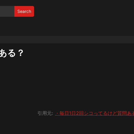
Search
ある？
引用元:
・毎日1日2回シコってるけど質問あ