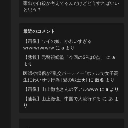
家出か自殺か考えてるんだけどどうすればいい
と思う？
最近のコメント
【画像】ワイの娘、かわいすぎる
wrwrwrwrwrw
に
a
より
【悲報】元警視総監「今回のSPは0点」
に
a
より
医師や僧侶が“乱交パーティー”ホテルで女子高
生にわいせつ行為 [愛の戦士★]
に
匿名
より
【画像】山上徹也さんの卒アルwww
に
a
より
【速報】山上徹也、中国で大流行する
に
あ
よ
り