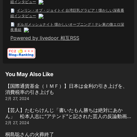
組インタビュー
インリン・オブ・ジョイトイ 台湾巨乳グラビア！懐かしい深夜番
組インタビュー
ギルガメッシュナイト 懐かしいオープニング！テレ東の微エロ深
夜番組
Powered by livedoor 相互RSS
You May Also Like
【国際通貨基金（ＩＭＦ）】日本は金利の引き上げを、
消費税率の引き上げも
2月 27, 2024
【芸人】たむらけんじ「書いたもん勝ちは絶対にあか
ん」 松本人志に“アテンド”と記された芸人の反論動画引
用
2月 27, 2024
桐島聡さんの火葬終了