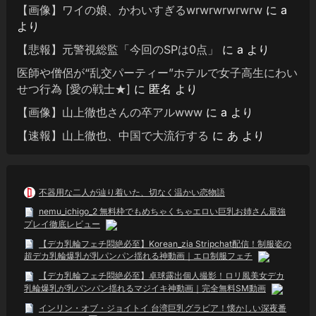
【画像】ワイの娘、かわいすぎるwrwrwrwrwrw
に
a
より
【悲報】元警視総監「今回のSPは0点」
に
a
より
医師や僧侶が“乱交パーティー”ホテルで女子高生にわい
せつ行為 [愛の戦士★]
に
匿名
より
【画像】山上徹也さんの卒アルwww
に
a
より
【速報】山上徹也、中国で大流行する
に
あ
より
不器用な二人が辿り着いた、切なく温かい恋物語
nemu_ichigo_2 無料枠でもめちゃくちゃエロい巨乳お姉さん最強
プレイ徹底レビュー
【デカ乳輪フェチ悶絶必至】Korean_zia Stripchat配信！制服姿の
超デカ乳輪爆乳が乳パンパン揺れる神動画｜エロ制服フェチ
【デカ乳輪フェチ悶絶必至】卓球露出個人撮影！ロリ風美女デカ
乳輪爆乳が乳パンパン揺れるマジイキ神動画｜完全無料SM動画
インリン・オブ・ジョイトイ 台湾巨乳グラビア！懐かしい深夜番