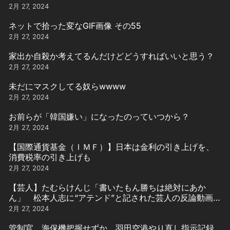
2月 27, 2024
ネットで拾った変なGIF画像 その55
2月 27, 2024
家出か自殺か考えてるんだけどどうすればいいと思う？
2月 27, 2024
未だにマスクしてる奴らwwww
2月 27, 2024
お前らが「韓国嫌い」になったのっていつから？
2月 27, 2024
【国際通貨基金（ＩＭＦ）】日本は金利の引き上げを、
消費税率の引き上げも
2月 27, 2024
【芸人】たむらけんじ「書いたもん勝ちは絶対にあか
ん」 松本人志に“アテンド”と記された芸人の反論動画引
用
2月 27, 2024
管制官、海保機把握せずか、羽田空港やり直し指示記録