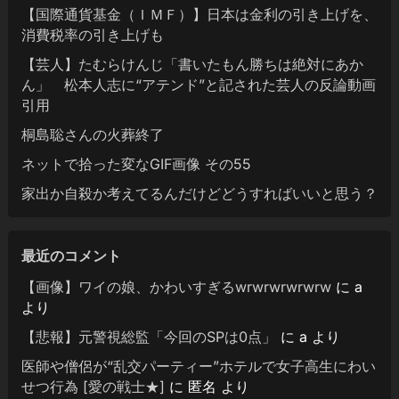
【国際通貨基金（ＩＭＦ）】日本は金利の引き上げを、
消費税率の引き上げも
【芸人】たむらけんじ「書いたもん勝ちは絶対にあか
ん」 松本人志に“アテンド”と記された芸人の反論動画
引用
桐島聡さんの火葬終了
ネットで拾った変なGIF画像 その55
家出か自殺か考えてるんだけどどうすればいいと思う？
最近のコメント
【画像】ワイの娘、かわいすぎるwrwrwrwrwrw
に
a
より
【悲報】元警視総監「今回のSPは0点」
に
a
より
医師や僧侶が“乱交パーティー”ホテルで女子高生にわい
せつ行為 [愛の戦士★]
に
匿名
より