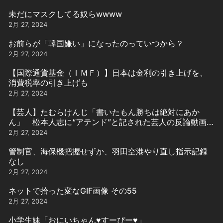
未だにマスクしてる奴らwwww
2月 27, 2024
お前らが「韓国嫌い」になったのっていつから？
2月 27, 2024
【国際通貨基金（ＩＭＦ）】日本は金利の引き上げを、
消費税率の引き上げも
2月 27, 2024
【芸人】たむらけんじ「書いたもん勝ちは絶対にあか
ん」 松本人志に“アテンド”と記された芸人の反論動画引
用
2月 27, 2024
管制官、海保機把握せずか、羽田空港やり直し指示記録
なし
2月 27, 2024
ネットで拾った変なGIF画像 その55
2月 27, 2024
小学生妹「おにいちゃん♥️すーぴー♥️」