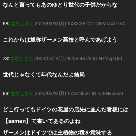
なんと言ってもあのゆとり世代の子供だからな
68:
ななしさん
2023/03/13(月) 15:33:38.02 ID:NMlz4TGV0
これからは通称ザーメン高校と呼んであげよう
78:
ななしさん
2023/03/13(月) 15:35:46.28 ID:NzMyjkQI0
世代じゃなくて年代なんだよ結局
88:
ななしさん
2023/03/13(月) 15:37:38.91 ID:hJ9Ns6aw0
どこ行ってもドイツの花屋の店先に並んだ看板には
【samen】て書いてあるのよね
ザーメンはドイツでは主植物の種を意味する