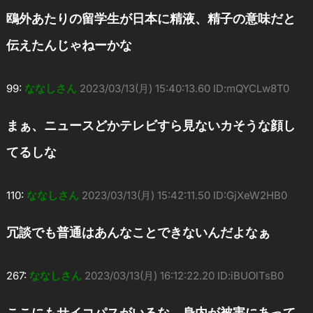
鴎外あたりの留学生が日本に精液、精子の意味だと
伝えたんじゃねーかな
99:
ななしさん
2023/03/13(月) 15:40:13.60 ID:mQYCLw8T0
まぁ、ニュースどかテレビすら見ないカそうな顔し
てるしな
110:
ななしさん
2023/03/13(月) 15:42:11.50 ID:GjXeW2HB0
冗談でも普通はあんなことできないんだよなぁ
267:
ななしさん
2023/03/13(月) 16:12:22.20 ID:iBUOlTsB0
ここにもサイコパスがいるな、身内が被害にあって