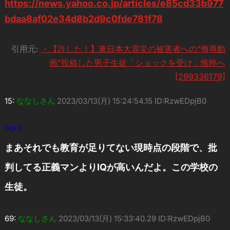
https://news.yahoo.co.jp/articles/e85cd33b977
bdaa8af02e34d8b2d9c0fde781f78
引用元:
・【許した！】東日本大震災の被害者への“侮辱動
画”投稿した男子生徒「ショックを受け」憔悴へ
[299336179]
15:
ななしさん
2023/03/13(月) 15:24:54.15 ID:RzwEDpjB0
>>1
まあそれでも教育が足りてない現時点の段階で、批
判してる正義マンよりIQが高いんだよ。この学校の
生徒。
69:
ななしさん
2023/03/13(月) 15:33:40.29 ID:RzwEDpjB0