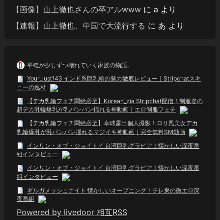
【画像】山上徹也さんの卒アルwww
に
a
より
【速報】山上徹也、中国で大流行する
に
あ
より
平穏が少しずつ壊れていく家族の物語。
Your_lust143 インド系巨乳輪の魅力徹底レビュー｜Stripchatスキ
ニーの逸材
【デカ乳輪フェチ悶絶必至】Korean_zia Stripchat配信！制服姿の
超デカ乳輪爆乳が乳パンパン揺れる神動画｜エロ制服フェチ
【デカ乳輪フェチ悶絶必至】卓球露出個人撮影！ロリ風美女デカ
乳輪爆乳が乳パンパン揺れるマジイキ神動画｜完全無料SM動画
インリン・オブ・ジョイトイ 台湾巨乳グラビア！懐かしい深夜番
組インタビュー
インリン・オブ・ジョイトイ 台湾巨乳グラビア！懐かしい深夜番
組インタビュー
ギルガメッシュナイト 懐かしいオープニング！テレ東の微エロ深
夜番組
Powered by livedoor 相互RSS