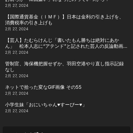
2月 27, 2024
【国際通貨基金（ＩＭＦ）】日本は金利の引き上げを、
消費税率の引き上げも
2月 27, 2024
【芸人】たむらけんじ「書いたもん勝ちは絶対にあか
ん」 松本人志に“アテンド”と記された芸人の反論動画引
用
2月 27, 2024
管制官、海保機把握せずか、羽田空港やり直し指示記録
なし
2月 27, 2024
ネットで拾った変なGIF画像 その55
2月 27, 2024
小学生妹「おにいちゃん♥️すーぴー♥️」
2月 27, 2024