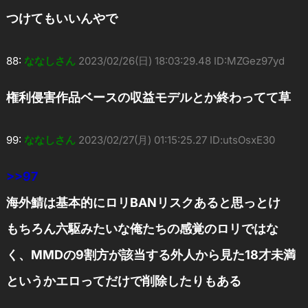
つけてもいいんやで
88:
ななしさん
2023/02/26(日) 18:03:29.48 ID:MZGez97yd
権利侵害作品ベースの収益モデルとか終わってて草
99:
ななしさん
2023/02/27(月) 01:15:25.27 ID:utsOsxE30
>>97
海外鯖は基本的にロリBANリスクあると思っとけ
もちろん六駆みたいな俺たちの感覚のロリではな
く、MMDの9割方が該当する外人から見た18才未満
というかエロってだけで削除したりもある