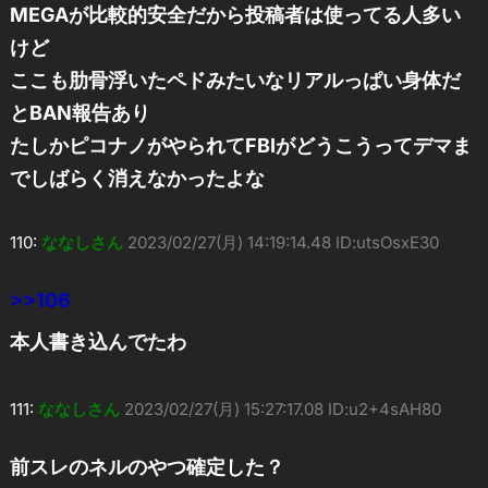
MEGAが比較的安全だから投稿者は使ってる人多い
けど
ここも肋骨浮いたペドみたいなリアルっぱい身体だ
とBAN報告あり
たしかピコナノがやられてFBIがどうこうってデマま
でしばらく消えなかったよな
110:
ななしさん
2023/02/27(月) 14:19:14.48 ID:utsOsxE30
>>106
本人書き込んでたわ
111:
ななしさん
2023/02/27(月) 15:27:17.08 ID:u2+4sAH80
前スレのネルのやつ確定した？