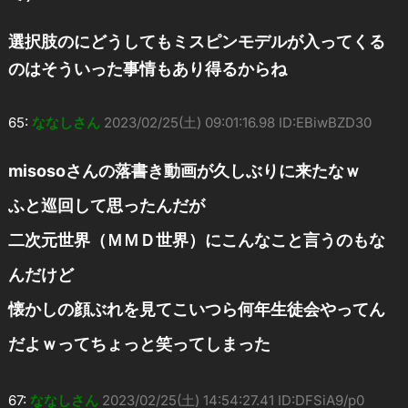
選択肢のにどうしてもミスピンモデルが入ってくる
のはそういった事情もあり得るからね
65:
ななしさん
2023/02/25(土) 09:01:16.98 ID:EBiwBZD30
misosoさんの落書き動画が久しぶりに来たなｗ
ふと巡回して思ったんだが
二次元世界（ＭＭＤ世界）にこんなこと言うのもな
んだけど
懐かしの顔ぶれを見てこいつら何年生徒会やってん
だよｗってちょっと笑ってしまった
67:
ななしさん
2023/02/25(土) 14:54:27.41 ID:DFSiA9/p0