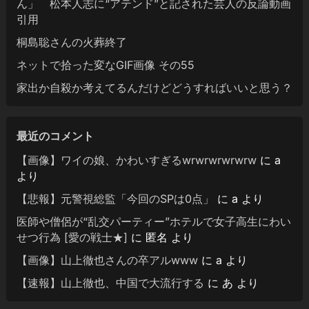
ん」 松本人志に“アテンド”と記された芸人の反論動画
引用
桐島聡さんの火葬終了
ネットで拾った変なGIF画像 その55
家出か自殺か考えてるんだけどどうすればいいと思う？
最近のコメント
【画像】ワイの娘、かわいすぎるwrwrwrwrwrw
に
a
より
【悲報】元警視総監「今回のSPは0点」
に
a
より
医師や僧侶が“乱交パーティー”ホテルで女子高生にわい
せつ行為 [愛の戦士★]
に
匿名
より
【画像】山上徹也さんの卒アルwww
に
a
より
【速報】山上徹也、中国で大流行する
に
あ
より