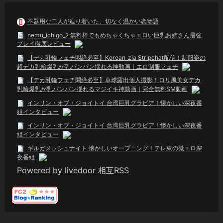
不器用な二人が辿り着いた、切なく温かい恋物語
nemu_ichigo_2 無料枠でもめちゃくちゃエロい巨乳お姉さん最強
プレイ徹底レビュー
【デカ乳輪フェチ悶絶必至】Korean_zia Stripchat配信！制服姿の
超デカ乳輪爆乳が乳パンパン揺れる神動画｜エロ制服フェチ
【デカ乳輪フェチ悶絶必至】卓球露出個人撮影！ロリ風美女デカ
乳輪爆乳が乳パンパン揺れるマジイキ神動画｜完全無料SM動画
インリン・オブ・ジョイトイ 台湾巨乳グラビア！懐かしい深夜番
組インタビュー
インリン・オブ・ジョイトイ 台湾巨乳グラビア！懐かしい深夜番
組インタビュー
ギルガメッシュナイト 懐かしいオープニング！テレ東の微エロ深
夜番組
Powered by livedoor 相互RSS