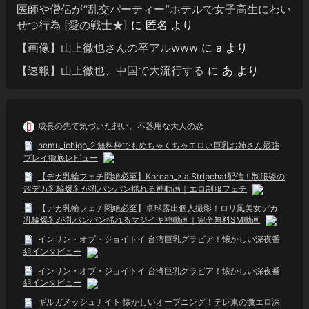
医師や僧侶が“乱交パーティー”ホテルで女子高生にわい
せつ行為 [愛の戦士★]
に
匿名
より
【画像】山上徹也さんの卒アルwww
に
a
より
【速報】山上徹也、中国で大流行する
に
あ
より
成長の先で気づいた想い、不器用な大人の恋
nemu_ichigo_2 無料枠でもめちゃくちゃエロい巨乳お姉さん最強
プレイ徹底レビュー
【デカ乳輪フェチ悶絶必至】Korean_zia Stripchat配信！制服姿の
超デカ乳輪爆乳が乳パンパン揺れる神動画｜エロ制服フェチ
【デカ乳輪フェチ悶絶必至】卓球露出個人撮影！ロリ風美女デカ
乳輪爆乳が乳パンパン揺れるマジイキ神動画｜完全無料SM動画
インリン・オブ・ジョイトイ 台湾巨乳グラビア！懐かしい深夜番
組インタビュー
インリン・オブ・ジョイトイ 台湾巨乳グラビア！懐かしい深夜番
組インタビュー
ギルガメッシュナイト 懐かしいオープニング！テレ東の微エロ深