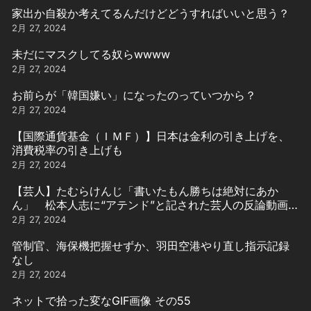
家出か自殺か考えてるんだけどどうすればいいと思う？
2月 27, 2024
未だにマスクしてる奴らwwww
2月 27, 2024
お前らが「韓国嫌い」になったのっていつから？
2月 27, 2024
【国際通貨基金（ＩＭＦ）】日本は金利の引き上げを、
消費税率の引き上げも
2月 27, 2024
【芸人】たむらけんじ「書いたもん勝ちは絶対にあか
ん」 松本人志に“アテンド”と記された芸人の反論動画引
用
2月 27, 2024
管制官、海保機把握せずか、羽田空港やり直し指示記録
なし
2月 27, 2024
ネットで拾った変なGIF画像 その55