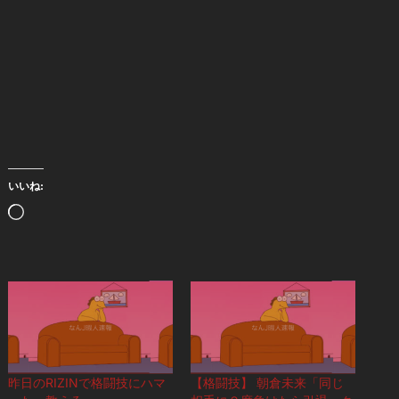
いいね:
読
み
込
み
中…
昨日のRIZINで格闘技にハマ
【格闘技】 朝倉未来「同じ