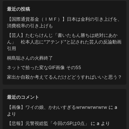
最近の投稿
【国際通貨基金（ＩＭＦ）】日本は金利の引き上げを、
消費税率の引き上げも
【芸人】たむらけんじ「書いたもん勝ちは絶対にあか
ん」 松本人志に“アテンド”と記された芸人の反論動画
引用
桐島聡さんの火葬終了
ネットで拾った変なGIF画像 その55
家出か自殺か考えてるんだけどどうすればいいと思う？
最近のコメント
【画像】ワイの娘、かわいすぎるwrwrwrwrwrw
に
a
より
【悲報】元警視総監「今回のSPは0点」
に
a
より