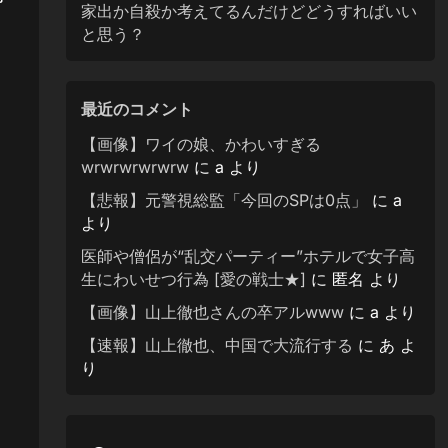
家出か自殺か考えてるんだけどどうすればいい
と思う？
最近のコメント
【画像】ワイの娘、かわいすぎる
wrwrwrwrwrw
に
a
より
【悲報】元警視総監「今回のSPは0点」
に
a
より
医師や僧侶が“乱交パーティー”ホテルで女子高
生にわいせつ行為 [愛の戦士★]
に
匿名
より
【画像】山上徹也さんの卒アルwww
に
a
より
【速報】山上徹也、中国で大流行する
に
あ
よ
り