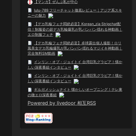
【マンガ】ぜんぶ私が中心
lulu-789 フリーチャット徹底レビュー｜アジア系スキ
ニーの魅力
【デカ乳輪フェチ悶絶必至】Korean_zia Stripchat配
信！制服姿の超デカ乳輪爆乳が乳パンパン揺れる神動画｜
エロ制服フェチ
【デカ乳輪フェチ悶絶必至】卓球露出個人撮影！ロリ
風美女デカ乳輪爆乳が乳パンパン揺れるマジイキ神動画｜
完全無料SM動画
インリン・オブ・ジョイトイ 台湾巨乳グラビア！懐か
しい深夜番組インタビュー
インリン・オブ・ジョイトイ 台湾巨乳グラビア！懐か
しい深夜番組インタビュー
ギルガメッシュナイト 懐かしいオープニング！テレ東
の微エロ深夜番組
Powered by livedoor 相互RSS