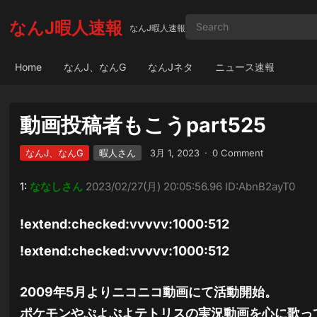
なんJ暇人速報
なんJ暇人速報
Home
なんJ、なんG
なんJネタ
ニュース速報
動画投稿者もこうpart525
なんJ、なんG
暇人さん
3月 1, 2023
·
0 Comment
1:
ななしさん
2023/02/27(月) 20:05:56.96 ID:AbnB2ayT0
!extend:checked:vvvvv:1000:512
!extend:checked:vvvvv:1000:512
2009年5月よりニコニコ動画にて活動開始。
ポケモンやぷよぷよテトリスの実況動画を心に歌って