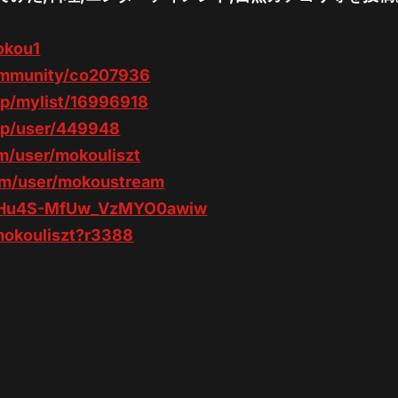
okou1
ommunity/co207936
jp/mylist/16996918
jp/user/449948
m/user/mokouliszt
om/user/mokoustream
….Hu4S-MfUw_VzMYO0awiw
/mokouliszt?r3388