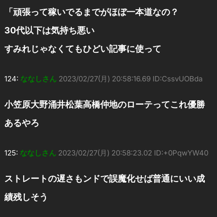
「頑張って稼いでるまでがほぼ一本道なの？
30代以下は気持ち悪い
すみれじゃなくてもひどい記事に使って
124:
ななしさん
2023/02/27(月) 20:58:16.69 ID:CssvUOBda
小笠原大野涌井松葉高橋仲地のローテってこれ優勝
あるやろ
125:
ななしさん
2023/02/27(月) 20:58:23.02 ID:+0PqwYW40
ストレートの遅さもンドで誤魔化せば普通にいい成
績残しそう