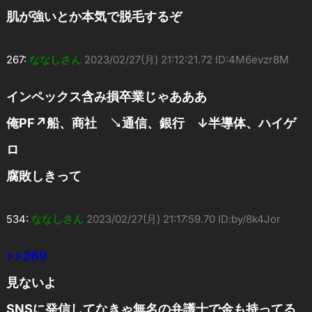
肌が強いとか本気で脱毛するぞ
267:
ななしさん
2023/02/27(月) 21:12:21.72 ID:4M6evzr8M
インペックス含み損卒業じゃあああ
俺PF↗船、商社 ↘通信、銀行 ↓半導体、ハイゲ
ロ
腐敗しきって
534:
ななしさん
2023/02/27(月) 21:17:59.70 ID:by/8k4Jor
>>269
見ないよ
SNSに発信してなきゃ無名の弁護士で金も持ってる