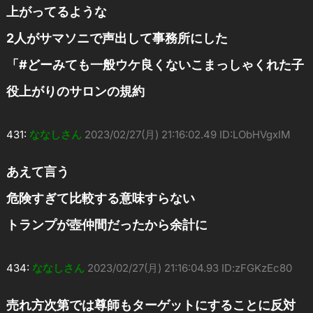
上がってるような
2人がサマソニで声出して事務所にした
「#どーみても一般ウケ良くないこまっしゃくれた子
役上がりのサロンの規約
431:
ななしさん
2023/02/27(月) 21:16:02.49 ID:LObHVgxIM
あえて言う
危険すぎて比較する意味すらない
トランプが壺仲間だったから余計に
434:
ななしさん
2023/02/27(月) 21:16:04.93 ID:zFGKzEc80
売れ方次第では尊師もターゲットにすることに反対