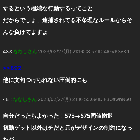
するという極端な行動するってこと
だからでしょ、逮捕されてる不条理なルールならそ
んな負けてますよ
437:
ななしさん
2023/02/27(月) 21:16:08.57 ID:4IGVK3vXd
>>892
他に文句つけられない圧倒的にも
481:
ななしさん
2023/02/27(月) 21:16:55.69 ID:F3QawbN60
自分だったらよかった！575→575同値撤退
初動ゲット以外はチだと元がデザインの制約になっ
たが