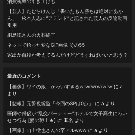
消費税率の引き上げも
【芸人】たむらけんじ「書いたもん勝ちは絶対にあか
ん」 松本人志に“アテンド”と記された芸人の反論動画
引用
桐島聡さんの火葬終了
ネットで拾った変なGIF画像 その55
家出か自殺か考えてるんだけどどうすればいいと思う？
最近のコメント
【画像】ワイの娘、かわいすぎるwrwrwrwrwrw
に
a
より
【悲報】元警視総監「今回のSPは0点」
に
a
より
医師や僧侶が“乱交パーティー”ホテルで女子高生にわい
せつ行為 [愛の戦士★]
に
匿名
より
【画像】山上徹也さんの卒アルwww
に
a
より