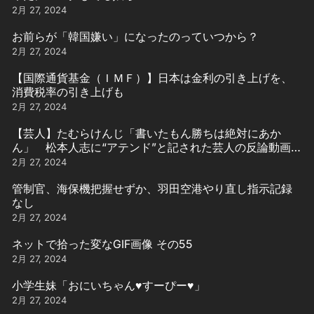
2月 27, 2024
お前らが「韓国嫌い」になったのっていつから？
2月 27, 2024
【国際通貨基金（ＩＭＦ）】日本は金利の引き上げを、
消費税率の引き上げも
2月 27, 2024
【芸人】たむらけんじ「書いたもん勝ちは絶対にあか
ん」 松本人志に“アテンド”と記された芸人の反論動画引
用
2月 27, 2024
管制官、海保機把握せずか、羽田空港やり直し指示記録
なし
2月 27, 2024
ネットで拾った変なGIF画像 その55
2月 27, 2024
小学生妹「おにいちゃん♥️すーぴー♥️」
2月 27, 2024