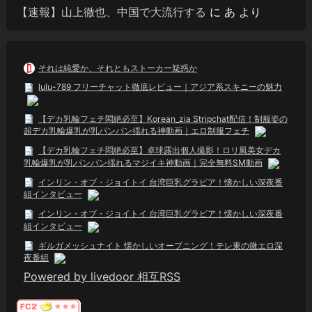
【速報】山上徹也、中国で大流行する
に
あ
より
それは純愛か、それともストーカー疑惑か
lulu-789 フリーチャット徹底レビュー｜アジア系スキニーの魅力
【デカ乳輪フェチ悶絶必至】Korean_zia Stripchat配信！制服姿の
超デカ乳輪爆乳が乳パンパン揺れる神動画｜エロ制服フェチ
【デカ乳輪フェチ悶絶必至】卓球露出個人撮影！ロリ風美女デカ
乳輪爆乳が乳パンパン揺れるマジイキ神動画｜完全無料SM動画
インリン・オブ・ジョイトイ 台湾巨乳グラビア！懐かしい深夜番
組インタビュー
インリン・オブ・ジョイトイ 台湾巨乳グラビア！懐かしい深夜番
組インタビュー
ギルガメッシュナイト 懐かしいオープニング！テレ東の微エロ深
夜番組
Powered by livedoor 相互RSS