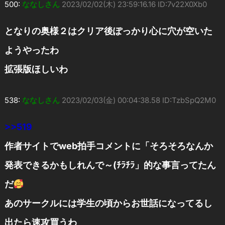
500:
ななしさん
2023/02/02(木) 23:59:16.16 ID:7v22X0Xb0
となりの奥様２はクリア後ぽっかり心に穴が空いた
ようやったわ
拡張版ほしいわ
538:
ななしさん
2023/02/03(金) 00:04:38.58 ID:TzbSpQ2M0
>>519
作者サイトでweb拍手コメントに「そろそろなんか
発表できるかもしれんで～(ﾁﾗﾁﾗ」的な事言ってたん
だ
あのサークルには学生の頃からお世話になってるし
出たら速攻買うわ