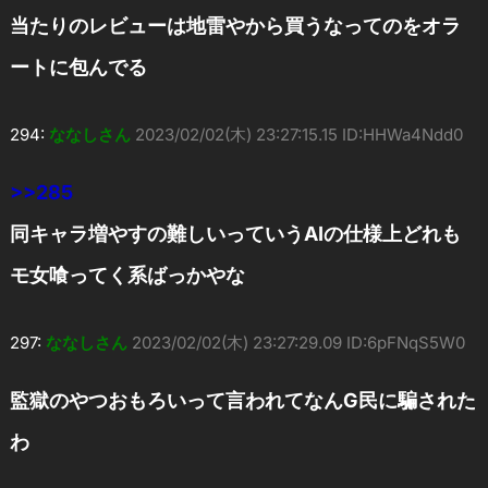
当たりのレビューは地雷やから買うなってのをオラ
ートに包んでる
294:
ななしさん
2023/02/02(木) 23:27:15.15 ID:HHWa4Ndd0
>>285
同キャラ増やすの難しいっていうAIの仕様上どれも
モ女喰ってく系ばっかやな
297:
ななしさん
2023/02/02(木) 23:27:29.09 ID:6pFNqS5W0
監獄のやつおもろいって言われてなんG民に騙された
わ