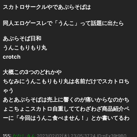
スカトロサークルやであぶらそばは
同人エロゲースレで「うんこ」って話題に出たら
あぶらそば日和
うんこもりもり丸
crotch
大概この3つのどれかや
ちなみにうんこもりもり丸は名前だけでスカトロち
ゃう
あとあぶらそばは売上に響くのが痛いからなのかち
ょこちょこスカトロ自重しててわざわざ商品紹介ペ
ーに「今回はうんこ食べません！」とか書いてるわ
155:
ななしさん
2023/02/02(木) 23:05:37.24 ID:nEx39t9B0