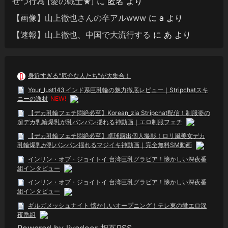
せつ行為 [愛の戦士★]
に
匿名
より
【画像】山上徹也さんの卒アルwww
に
a
より
【速報】山上徹也、中国で大流行する
に
あ
より
身近すぎる“厄介な人たち”が大集合！
Your_lust143 インド系巨乳輪の魅力徹底レビュー｜Stripchatスキ
ニーの逸材
NEW!
【デカ乳輪フェチ悶絶必至】Korean_zia Stripchat配信！制服姿の
超デカ乳輪爆乳が乳パンパン揺れる神動画｜エロ制服フェチ
【デカ乳輪フェチ悶絶必至】卓球露出個人撮影！ロリ風美女デカ
乳輪爆乳が乳パンパン揺れるマジイキ神動画｜完全無料SM動画
インリン・オブ・ジョイトイ 台湾巨乳グラビア！懐かしい深夜番
組インタビュー
インリン・オブ・ジョイトイ 台湾巨乳グラビア！懐かしい深夜番
組インタビュー
ギルガメッシュナイト 懐かしいオープニング！テレ東の微エロ深
夜番組