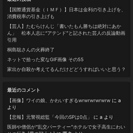
【国際通貨基金（ＩＭＦ）】日本は金利の引き上げを、
消費税率の引き上げも
【芸人】たむらけんじ「書いたもん勝ちは絶対にあか
ん」 松本人志に“アテンド”と記された芸人の反論動画
引用
桐島聡さんの火葬終了
ネットで拾った変なGIF画像 その55
家出か自殺か考えてるんだけどどうすればいいと思う？
最近のコメント
【画像】ワイの娘、かわいすぎるwrwrwrwrwrw
に
a
より
【悲報】元警視総監「今回のSPは0点」
に
a
より
医師や僧侶が“乱交パーティー”ホテルで女子高生にわい