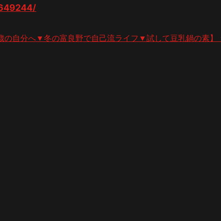
73649244/
歳の自分へ▼冬の富良野で自己流ライフ▼試して豆乳鍋の素】 