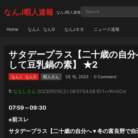
なんJ暇人速報
なんJ暇人速報
Home
なんJ、なんG
なんJネタ
ニュース速報
サタデープラス【二十歳の自分
して豆乳鍋の素】 ★2
なんJ、なんG
暇人さん
1月 15, 2023
·
0 Comment
1:
ななしさん
2023/01/14(土) 09:07:54.08 ID:1+rWv5Cm
07:59～09:30
※前スレ
サタデープラス【二十歳の自分へ▼冬の富良野で自