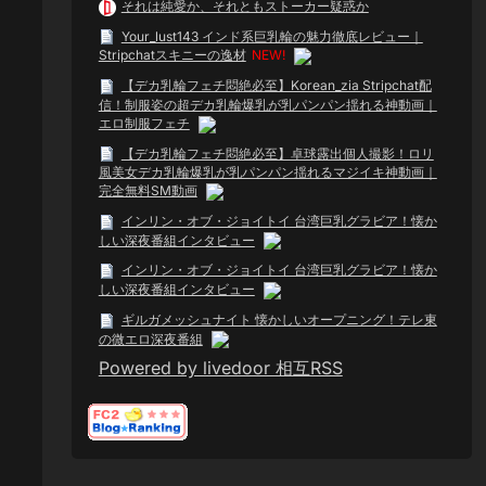
それは純愛か、それともストーカー疑惑か
Your_lust143 インド系巨乳輪の魅力徹底レビュー｜
Stripchatスキニーの逸材
NEW!
【デカ乳輪フェチ悶絶必至】Korean_zia Stripchat配
信！制服姿の超デカ乳輪爆乳が乳パンパン揺れる神動画｜
エロ制服フェチ
【デカ乳輪フェチ悶絶必至】卓球露出個人撮影！ロリ
風美女デカ乳輪爆乳が乳パンパン揺れるマジイキ神動画｜
完全無料SM動画
インリン・オブ・ジョイトイ 台湾巨乳グラビア！懐か
しい深夜番組インタビュー
インリン・オブ・ジョイトイ 台湾巨乳グラビア！懐か
しい深夜番組インタビュー
ギルガメッシュナイト 懐かしいオープニング！テレ東
の微エロ深夜番組
Powered by livedoor 相互RSS