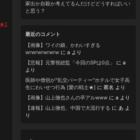
家出か自殺か考えてるんだけどどうすればいい
と思う？
★2
最近のコメント
【画像】ワイの娘、かわいすぎる
wrwrwrwrwrw
に
a
より
【悲報】元警視総監「今回のSPは0点」
に
a
より
医師や僧侶が“乱交パーティー”ホテルで女子高
生にわいせつ行為 [愛の戦士★]
に
匿名
より
【画像】山上徹也さんの卒アルwww
に
a
より
【速報】山上徹也、中国で大流行する
に
あ
よ
り