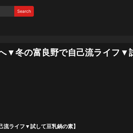
Search
へ▼冬の富良野で自己流ライフ▼
己流ライフ▼試して豆乳鍋の素】