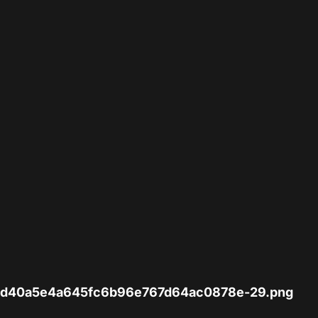
7/0d40a5e4a645fc6b96e767d64ac0878e-29.png