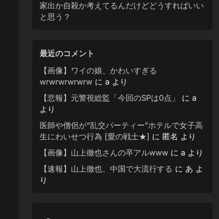
家出か自殺か考えてるんだけどどうすればいい
と思う？
最近のコメント
【画像】ワイの娘、かわいすぎる
wrwrwrwrwrw
に
a
より
【悲報】元警視総監「今回のSPは0点」
に
a
より
医師や僧侶が“乱交パーティー”ホテルで女子高
生にわいせつ行為 [愛の戦士★]
に
匿名
より
【画像】山上徹也さんの卒アルwww
に
a
より
【速報】山上徹也、中国で大流行する
に
あ
よ
り