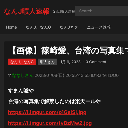
なんJ暇人速報
なんJ暇人速報
Home
なんJ、なんG
なんJネタ
ニュース速報
【画像】篠崎愛、台湾の写真集
なんJ、なんG
暇人さん
1月 9, 2023
·
0 Comment
1:
ななしさん
2023/01/08(日) 20:55:43.55 ID:Rar91zUQ0
すまん嘘や
台湾の写真集で解禁したのは楽天ールや
https://i.imgur.com/p1GsiSj.jpg
https://i.imgur.com/tvBzMw2.jpg