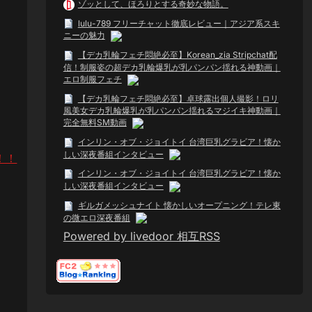
ゾッとして、ほろりとする奇妙な物語。
lulu-789 フリーチャット徹底レビュー｜アジア系スキ
ニーの魅力
【デカ乳輪フェチ悶絶必至】Korean_zia Stripchat配
信！制服姿の超デカ乳輪爆乳が乳パンパン揺れる神動画｜
エロ制服フェチ
【デカ乳輪フェチ悶絶必至】卓球露出個人撮影！ロリ
風美女デカ乳輪爆乳が乳パンパン揺れるマジイキ神動画｜
完全無料SM動画
インリン・オブ・ジョイトイ 台湾巨乳グラビア！懐か
しい深夜番組インタビュー
！！
インリン・オブ・ジョイトイ 台湾巨乳グラビア！懐か
しい深夜番組インタビュー
ギルガメッシュナイト 懐かしいオープニング！テレ東
の微エロ深夜番組
Powered by livedoor 相互RSS