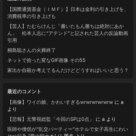
【国際通貨基金（ＩＭＦ）】日本は金利の引き上げを、
消費税率の引き上げも
【芸人】たむらけんじ「書いたもん勝ちは絶対にあか
ん」 松本人志に“アテンド”と記された芸人の反論動画
引用
桐島聡さんの火葬終了
ネットで拾った変なGIF画像 その55
家出か自殺か考えてるんだけどどうすればいいと思う？
最近のコメント
【画像】ワイの娘、かわいすぎるwrwrwrwrwrw
に
a
より
【悲報】元警視総監「今回のSPは0点」
に
a
より
医師や僧侶が“乱交パーティー”ホテルで女子高生にわい
せつ行為 [愛の戦士★]
に
匿名
より