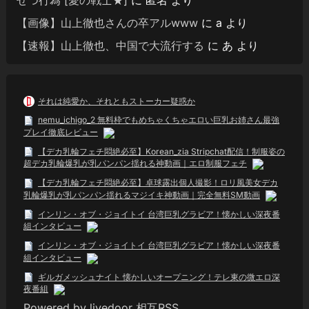
【画像】山上徹也さんの卒アルwww
に
a
より
【速報】山上徹也、中国で大流行する
に
あ
より
それは純愛か、それともストーカー疑惑か
nemu_ichigo_2 無料枠でもめちゃくちゃエロい巨乳お姉さん最強
プレイ徹底レビュー
【デカ乳輪フェチ悶絶必至】Korean_zia Stripchat配信！制服姿の
超デカ乳輪爆乳が乳パンパン揺れる神動画｜エロ制服フェチ
【デカ乳輪フェチ悶絶必至】卓球露出個人撮影！ロリ風美女デカ
乳輪爆乳が乳パンパン揺れるマジイキ神動画｜完全無料SM動画
インリン・オブ・ジョイトイ 台湾巨乳グラビア！懐かしい深夜番
組インタビュー
インリン・オブ・ジョイトイ 台湾巨乳グラビア！懐かしい深夜番
組インタビュー
ギルガメッシュナイト 懐かしいオープニング！テレ東の微エロ深
夜番組
Powered by livedoor 相互RSS