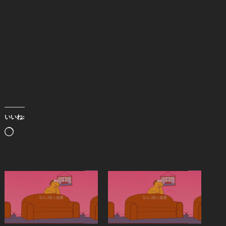
いいね:
読
み
込
み
中…