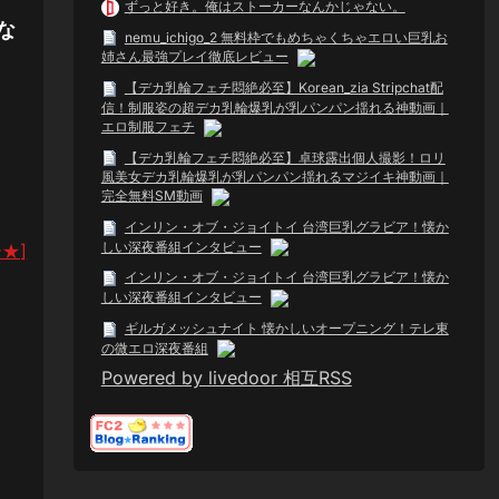
ずっと好き。俺はストーカーなんかじゃない。
な
nemu_ichigo_2 無料枠でもめちゃくちゃエロい巨乳お
姉さん最強プレイ徹底レビュー
【デカ乳輪フェチ悶絶必至】Korean_zia Stripchat配
信！制服姿の超デカ乳輪爆乳が乳パンパン揺れる神動画｜
エロ制服フェチ
【デカ乳輪フェチ悶絶必至】卓球露出個人撮影！ロリ
風美女デカ乳輪爆乳が乳パンパン揺れるマジイキ神動画｜
完全無料SM動画
インリン・オブ・ジョイトイ 台湾巨乳グラビア！懐か
しい深夜番組インタビュー
★]
インリン・オブ・ジョイトイ 台湾巨乳グラビア！懐か
しい深夜番組インタビュー
ギルガメッシュナイト 懐かしいオープニング！テレ東
の微エロ深夜番組
Powered by livedoor 相互RSS