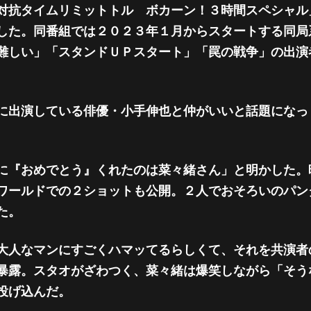
対抗タイムリミットトル ボカーン！３時間スペシャル
した。同番組では２０２３年１月からスタートする同局
難しい」「スタンドＵＰスタート」「罠の戦争」の出演
に出演している俳優・小手伸也と仲がいいと話題になっ
に『おめでとう』くれたのは菜々緒さん」と明かした。
ワールドでの２ショットも公開。２人でおそろいのパン
た。
大人なマンにすごくハマッてるらしくて、それを共演者
暴露。スタオがざわつく、菜々緒は爆笑しながら「そう
投げ込んだ。