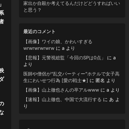
家出か自殺か考えてるんだけどどうすればいい
」
と思う？
系
者
最近のコメント
【画像】ワイの娘、かわいすぎる
wrwrwrwrwrw
に
a
より
【悲報】元警視総監「今回のSPは0点」
に
a
より
映
医師や僧侶が“乱交パーティー”ホテルで女子高
ダ
生にわいせつ行為 [愛の戦士★]
に
匿名
より
【画像】山上徹也さんの卒アルwww
に
a
より
【速報】山上徹也、中国で大流行する
に
あ
よ
の
り
な