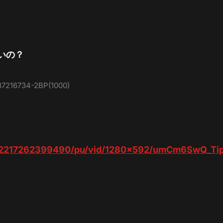
いの？
237216734-2BP(1000)
4052217262399490/pu/vid/1280×592/umCm6SwQ_Ti