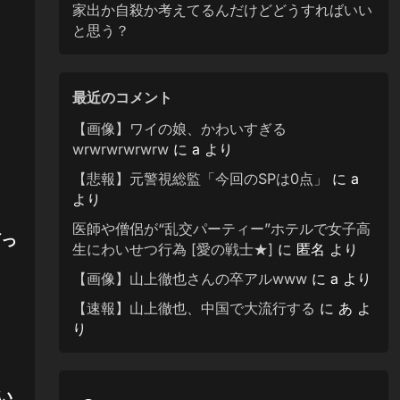
家出か自殺か考えてるんだけどどうすればいい
と思う？
最近のコメント
【画像】ワイの娘、かわいすぎる
wrwrwrwrwrw
に
a
より
【悲報】元警視総監「今回のSPは0点」
に
a
より
医師や僧侶が“乱交パーティー”ホテルで女子高
打っ
生にわいせつ行為 [愛の戦士★]
に
匿名
より
【画像】山上徹也さんの卒アルwww
に
a
より
【速報】山上徹也、中国で大流行する
に
あ
よ
り
い