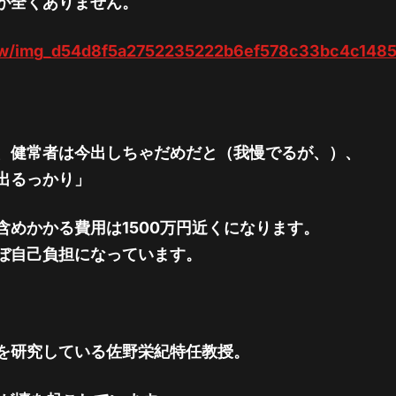
が全くありません。
0mw/img_d54d8f5a2752235222b6ef578c33bc4c148
、健常者は今出しちゃだめだと（我慢でるが、）、
出るっかり」
めかかる費用は1500万円近くになります。
ぼ自己負担になっています。
を研究している佐野栄紀特任教授。