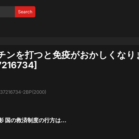
Search
チンを打つと免疫がおかしくなり
16734]
:237216734-2BP(2000)
影 国の救済制度の行方は…