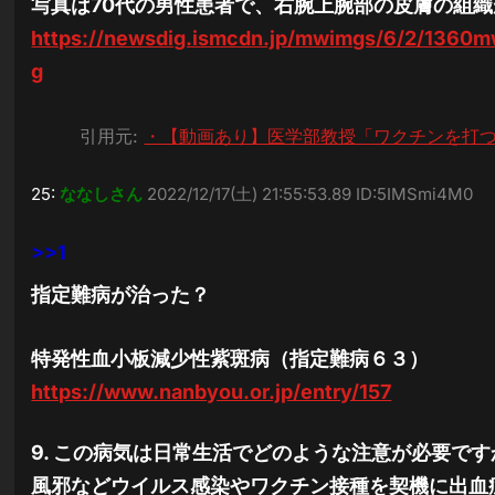
写真は70代の男性患者で、右腕上腕部の皮膚の組
https://newsdig.ismcdn.jp/mwimgs/6/2/1360m
g
引用元:
・【動画あり】医学部教授「ワクチンを打つと免
25:
ななしさん
2022/12/17(土) 21:55:53.89 ID:5IMSmi4M0
>>1
指定難病が治った？
特発性血小板減少性紫斑病（指定難病６３）
https://www.nanbyou.or.jp/entry/157
9. この病気は日常生活でどのような注意が必要です
風邪などウイルス感染やワクチン接種を契機に出血