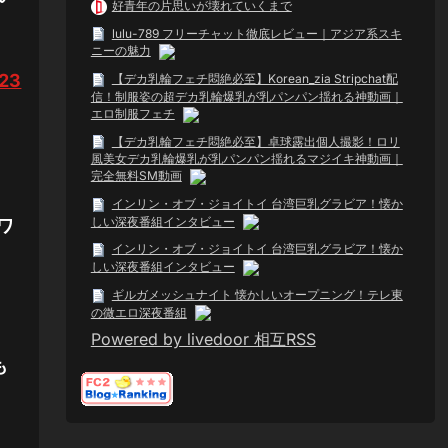
好青年の片思いが壊れていくまで
lulu-789 フリーチャット徹底レビュー｜アジア系スキ
ニーの魅力
523
【デカ乳輪フェチ悶絶必至】Korean_zia Stripchat配
信！制服姿の超デカ乳輪爆乳が乳パンパン揺れる神動画｜
エロ制服フェチ
【デカ乳輪フェチ悶絶必至】卓球露出個人撮影！ロリ
風美女デカ乳輪爆乳が乳パンパン揺れるマジイキ神動画｜
完全無料SM動画
インリン・オブ・ジョイトイ 台湾巨乳グラビア！懐か
しい深夜番組インタビュー
ワ
インリン・オブ・ジョイトイ 台湾巨乳グラビア！懐か
しい深夜番組インタビュー
ギルガメッシュナイト 懐かしいオープニング！テレ東
の微エロ深夜番組
Powered by livedoor 相互RSS
も