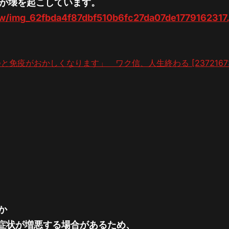
織が壊を起こしています。
w/img_62fbda4f87dbf510b6fc27da07de1779162317.
疫がおかしくなります」 ワク信、人生終わる [23721673
か
症状が増悪する場合があるため、