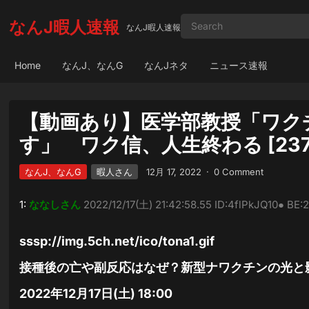
なんJ暇人速報
なんJ暇人速報
Home
なんJ、なんG
なんJネタ
ニュース速報
【動画あり】医学部教授「ワク
す」 ワク信、人生終わる [2372
なんJ、なんG
暇人さん
12月 17, 2022
·
0 Comment
1:
ななしさん
2022/12/17(土) 21:42:58.55 ID:4flPkJQ10● BE
sssp://img.5ch.net/ico/tona1.gif
接種後の亡や副反応はなぜ？新型ナワクチンの光と
2022年12月17日(土) 18:00