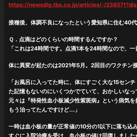
https://newsdig.tbs.co.jp/articles/-/238571?di
接種後、体調不良になったという愛知県に住む40
Ｑ．点滴はどのくらいの時間するんですか？
「これは24時間です。点滴1本を24時間なので、一
体に異変が起たのは2021年5月。2回目のワクチン
「お風呂に入ってた時に、体にすごく大な15センチ
た記憶もないのにいくつかでていて、おかしいなっ
元々は『特発性血小板減少性紫斑病』という病気を
もう治ってたんですけど…」
一時は血小板の量が正常値の10分の1以下に落ち込
すぐに入院治療を受け、血小板の値は回復しました