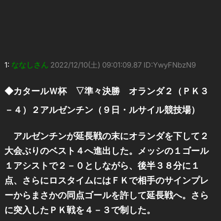
1:
ななしさん
2022/12/10(土) 09:01:09.87 ID:YwyFNbzN9
◆カタールＷ杯 ▽準々決勝 オランダ２（ＰＫ３
－４）２アルゼンチン（９日・ルサイル競技場）
アルゼンチンが延長戦の末にオランダを下して２
大会ぶりのベスト４へ進出した。メッシの１ゴール
１アシストで２－０としながら、後半３８分に１
点、さらにロスタイムにはＦＫで相手のサインプレ
ーからまさかの同点ゴールを許して延長戦へ。さら
に突入したＰＫ戦を４－３で制した。