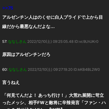
>>75
アルゼンチン人はのくせに白人プライドで上から目
線だから最悪なんだよな…
57:
ななしさん
2022/12/10(土) 09:25:05.48 ID:vc9LhUKr0
原因はアルゼンチンだろ
60:
ななしさん
2022/12/10(土) 09:27:19.20 ID:kKB4BL2W0
言うねえ
「何見てんだよ！ あっち行け！」大荒れ展開に苛立
ったメッシ、相手FWと敵将に辛辣発言「ファン・ハ