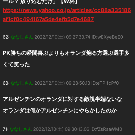
ール？ 放り込むだけ」【W杯】
https://news.yahoo.co.jp/articles/cc88a335186
af1cf0c494167a5de4efb5d7e4687
62:
ななしさん
2022/12/10(土) 09:27:33.74 ID:wEXyeBeE0
PK勝ちの瞬間喜ぶよりもオランダ煽る方選ぶ選手多
くて笑った
68:
ななしさん
2022/12/10(土) 09:28:50.13 ID:eTPlfcPf0
アルゼンチンのオランダに対する敵視半端ないな
オランダは何かアルゼンチンにやらかしたのか
71:
ななしさん
2022/12/10(土) 09:30:13.06 ID:fZsRsaWM0