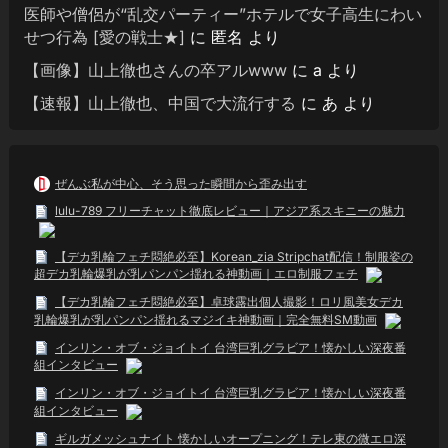
医師や僧侶が“乱交パーティー”ホテルで女子高生にわい
せつ行為 [愛の戦士★]
に
匿名
より
【画像】山上徹也さんの卒アルwww
に
a
より
【速報】山上徹也、中国で大流行する
に
あ
より
ぜんぶ私が中心、そう思った瞬間から歪み出す
lulu-789 フリーチャット徹底レビュー｜アジア系スキニーの魅力
【デカ乳輪フェチ悶絶必至】Korean_zia Stripchat配信！制服姿の
超デカ乳輪爆乳が乳パンパン揺れる神動画｜エロ制服フェチ
【デカ乳輪フェチ悶絶必至】卓球露出個人撮影！ロリ風美女デカ
乳輪爆乳が乳パンパン揺れるマジイキ神動画｜完全無料SM動画
インリン・オブ・ジョイトイ 台湾巨乳グラビア！懐かしい深夜番
組インタビュー
インリン・オブ・ジョイトイ 台湾巨乳グラビア！懐かしい深夜番
組インタビュー
ギルガメッシュナイト 懐かしいオープニング！テレ東の微エロ深