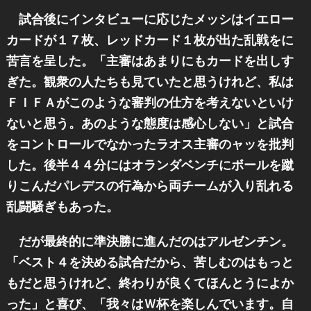
試合後にインタビューに応じたメッシはイエロー
カードが１７枚、レッドカード１枚が出た乱戦をに
苦言を呈した。「主審はあまりにもカードを出しす
ぎた。観衆の人たちも見ていたと思うけれど、私は
ＦＩＦＡがこのような審判の仕方を考えないといけ
ないと思う。あのような態度は感心しない」と試合
をコントロールでなかったラオス主審のャッを批判
した。後半４４分にはオランダベンチにボールを蹴
りこんだパレデスの行為から両チームが入り乱れる
乱闘騒ぎもあった。
だが最終的に準決勝に進んだのはアルゼンチン。
「ベスト４を決める試合だから、苦しむのはもっと
もだと思うけれど、終わりが良くてほんとうによか
った」と喜び、「我々はＷ杯を楽しんでいます。自