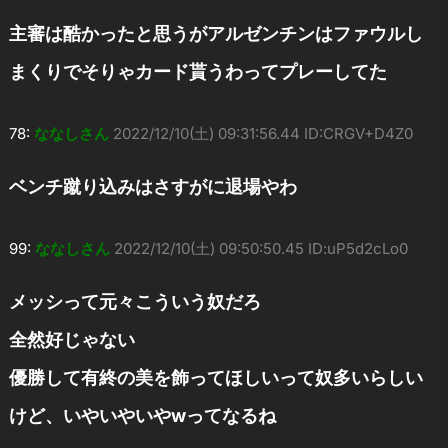
主審は酷かったと思うがアルゼンチンはファウルし
まくりでそりゃカード貰うわってプレーしてた
78:
ななしさん
2022/12/10(土) 09:31:56.44 ID:CRGV+D4Z0
ベンチ蹴り込みはさすがに退場やわ
99:
ななしさん
2022/12/10(土) 09:50:50.45 ID:uP5d2cLo0
メッシって元々こういう奴だろ
全然好じゃない
優勝して有終の美を飾ってほしいって奴多いらしい
けど、いやいやいやwってなるね