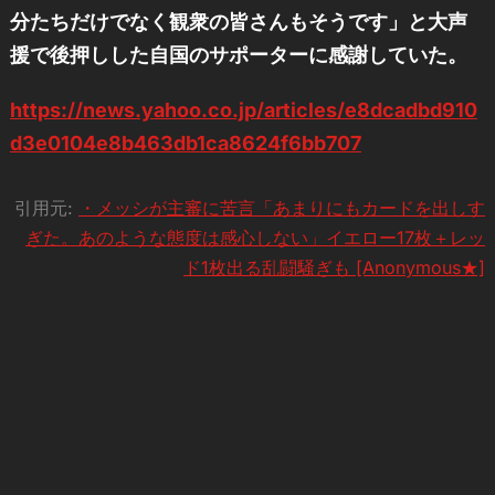
分たちだけでなく観衆の皆さんもそうです」と大声
援で後押しした自国のサポーターに感謝していた。
https://news.yahoo.co.jp/articles/e8dcadbd910
d3e0104e8b463db1ca8624f6bb707
引用元:
・メッシが主審に苦言「あまりにもカードを出しす
ぎた。あのような態度は感心しない」イエロー17枚＋レッ
ド1枚出る乱闘騒ぎも [Anonymous★]