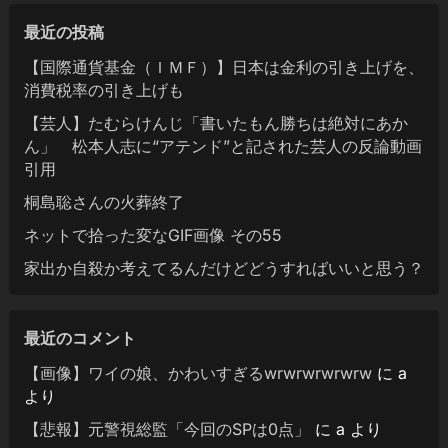
最近の投稿
【国際通貨基金（ＩＭＦ）】日本は金利の引き上げを、
消費税率の引き上げも
【芸人】たむらけんじ「書いたもん勝ちは絶対にあか
ん」 松本人志に“アテンド”と記された芸人の反論動画
引用
桐島聡さんの火葬終了
ネットで拾った変なGIF画像 その55
家出か自殺か考えてるんだけどどうすればいいと思う？
最近のコメント
【画像】ワイの娘、かわいすぎるwrwrwrwrwrw
に
a
より
【悲報】元警視総監「今回のSPは0点」
に
a
より