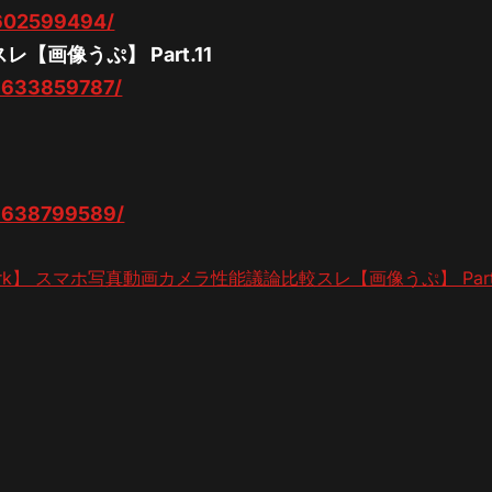
1602599494/
【画像うぷ】 Part.11
/1633859787/
/1638799589/
ark】 スマホ写真動画カメラ性能議論比較スレ【画像うぷ】 Part.