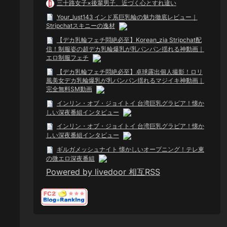
三十路女子×後輩男子、近づく心とすれ違い
Your_lust143 インド系巨乳輪の魅力徹底レビュー｜
Stripchatスキニーの逸材
【デカ乳輪フェチ悶絶必至】Korean_zia Stripchat配
信！制服姿の超デカ乳輪爆乳が乳パンパン揺れる神動画｜
エロ制服フェチ
【デカ乳輪フェチ悶絶必至】卓球露出個人撮影！ロリ
風美女デカ乳輪爆乳が乳パンパン揺れるマジイキ神動画｜
完全無料SM動画
インリン・オブ・ジョイトイ 台湾巨乳グラビア！懐か
しい深夜番組インタビュー
インリン・オブ・ジョイトイ 台湾巨乳グラビア！懐か
しい深夜番組インタビュー
ギルガメッシュナイト 懐かしいオープニング！テレ東
の微エロ深夜番組
Powered by livedoor 相互RSS