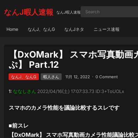
なんJ暇人速報
なんJ暇人速報
Home
なんJ、なんG
なんJネタ
ニュース速報
【DxOMark】 スマホ写真
ぷ】 Part.12
なんJ、なんG
暇人さん
11月 12, 2022
·
0 Comment
1:
ななしさん
2022/04/16(土) 17:07:33.73 ID:3+ToUOLx
スマホのカメラ性能を議論比較するスレです
■前スレ
【DxOMark】 スマホ写真動画カメラ性能議論比較スレ