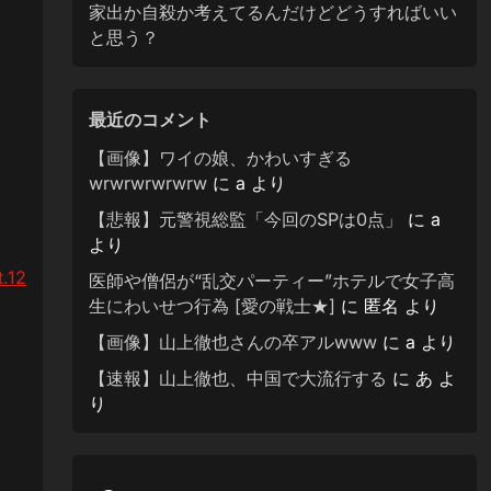
家出か自殺か考えてるんだけどどうすればいい
と思う？
最近のコメント
【画像】ワイの娘、かわいすぎる
wrwrwrwrwrw
に
a
より
【悲報】元警視総監「今回のSPは0点」
に
a
より
12
医師や僧侶が“乱交パーティー”ホテルで女子高
生にわいせつ行為 [愛の戦士★]
に
匿名
より
【画像】山上徹也さんの卒アルwww
に
a
より
【速報】山上徹也、中国で大流行する
に
あ
よ
り