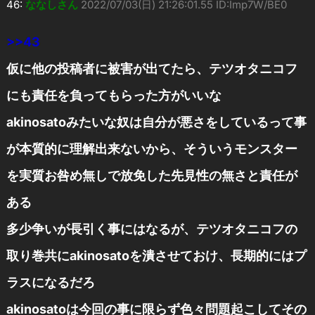
46:
ななしさん
2022/07/03(日) 21:26:01.55 ID:Imp7W/BE0
>>43
仮に他の投稿者に被害が出てたら、テツオタニコフ
にも責任を負ってもらった方がいいな
akinosatoみたいな奴は自分が悪さをしているって事
が本質的に理解出来ないから、そういうモンスター
を実質お咎め無しで放免した先見性の無さと責任が
ある
多少争いが長引く事にはなるが、テツオタニコフの
取り巻共にakinosatoを潰させておけ、長期的にはプ
ラスになるだろ
akinosatoは今回の事に限らず色々問題起こしてその