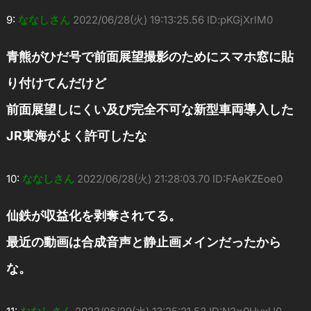
9:
ななしさん
2022/06/28(火) 19:13:25.56 ID:pKGjXrlM0
青熊がひだ号で前面展望撮影のためにスマホ窓に貼
り付けてんだけど
前面展望しにくい及び完全不可な新型車両導入した
JR東海がよく許可したな
10:
ななしさん
2022/06/28(火) 21:28:03.70 ID:FAeKZEoe0
仙鉄が収益化を剥奪されてる。
最近の動画は合成音声と静止画メインだったから
な。