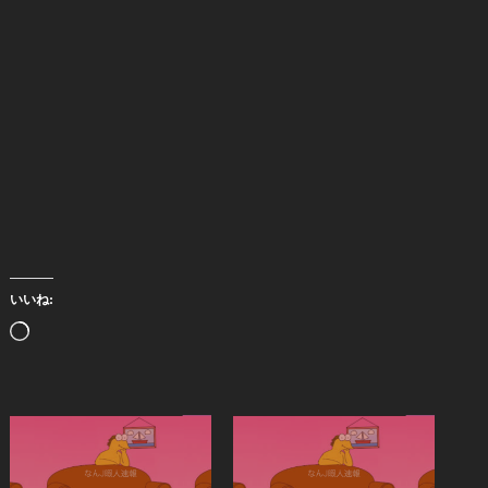
いいね:
読
み
込
み
中…