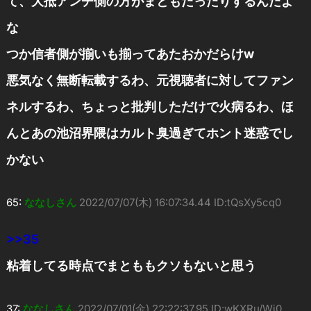
て、大抵アンチ側の方がまともだったりするんだよ
な
つか信者側が揃いも揃ってあたおかだらけw
悪気なく無断転載するわ、元視聴者に対してファン
ネルするわ、ちょっと批判しただけで火病るわ、ほ
んとあの池沼界隈はカルト臭過ぎてホント迷惑でし
かない
65:
ななしさん
2022/07/07(木) 16:07:34.44 ID:tQsXy5cq0
>>35
粘着してる時点でまとももクソもないと思う
37:
ななしさん
2022/07/01(金) 22:22:37.95 ID:wKXRu/Wj0