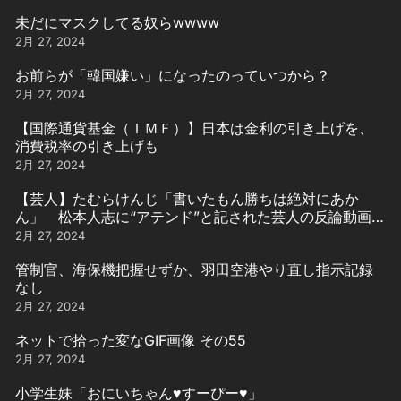
未だにマスクしてる奴らwwww
2月 27, 2024
お前らが「韓国嫌い」になったのっていつから？
2月 27, 2024
【国際通貨基金（ＩＭＦ）】日本は金利の引き上げを、
消費税率の引き上げも
2月 27, 2024
【芸人】たむらけんじ「書いたもん勝ちは絶対にあか
ん」 松本人志に“アテンド”と記された芸人の反論動画引
用
2月 27, 2024
管制官、海保機把握せずか、羽田空港やり直し指示記録
なし
2月 27, 2024
ネットで拾った変なGIF画像 その55
2月 27, 2024
小学生妹「おにいちゃん♥️すーぴー♥️」