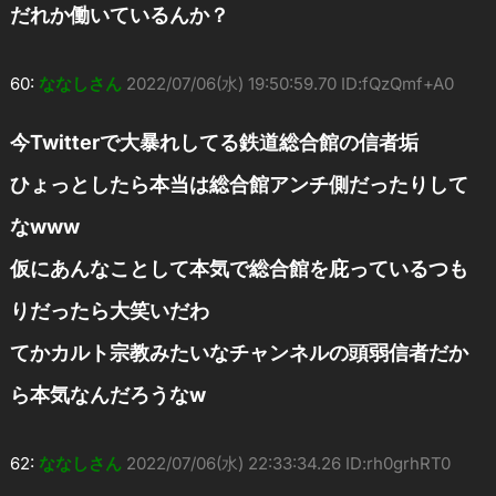
だれか働いているんか？
60:
ななしさん
2022/07/06(水) 19:50:59.70 ID:fQzQmf+A0
今Twitterで大暴れしてる鉄道総合館の信者垢
ひょっとしたら本当は総合館アンチ側だったりして
なwww
仮にあんなことして本気で総合館を庇っているつも
りだったら大笑いだわ
てかカルト宗教みたいなチャンネルの頭弱信者だか
ら本気なんだろうなw
62:
ななしさん
2022/07/06(水) 22:33:34.26 ID:rh0grhRT0