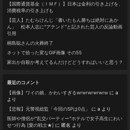
【国際通貨基金（ＩＭＦ）】日本は金利の引き上げを、
消費税率の引き上げも
【芸人】たむらけんじ「書いたもん勝ちは絶対にあか
ん」 松本人志に“アテンド”と記された芸人の反論動画
引用
桐島聡さんの火葬終了
ネットで拾った変なGIF画像 その55
家出か自殺か考えてるんだけどどうすればいいと思う？
最近のコメント
【画像】ワイの娘、かわいすぎるwrwrwrwrwrw
に
a
より
【悲報】元警視総監「今回のSPは0点」
に
a
より
医師や僧侶が“乱交パーティー”ホテルで女子高生にわい
せつ行為 [愛の戦士★]
に
匿名
より