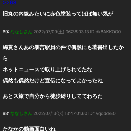
>>68
旧丸の内線みたいに赤色塗装ってほぼ無い気が
69:
ななしさん
2022/07/09(土) 06:38:03.13 ID:dk8AKKOO0
綿貫さんあの暴言駅員の件で偶然にも著書出したか
ら
ネットニュースで取り上げられてたな
偶然も偶然だけど宣伝になってよかったね
あとス旅で自分から徒歩縛りしててわろた
88:
ななしさん
2022/07/13(水) 13:47:01.60 ID:1Vqqdd/E0
たなかの動画面白いね