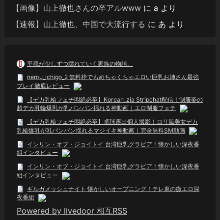
【画像】山上徹也さんの卒アルwww
に
a
より
【速報】山上徹也、中国で大流行する
に
あ
より
平穏が少しずつ壊れていく家族の物語。
nemu_ichigo_2 無料枠でもめちゃくちゃエロい巨乳お姉さん最強
プレイ徹底レビュー
【デカ乳輪フェチ悶絶必至】Korean_zia Stripchat配信！制服姿の
超デカ乳輪爆乳が乳パンパン揺れる神動画｜エロ制服フェチ
【デカ乳輪フェチ悶絶必至】卓球露出個人撮影！ロリ風美女デカ
乳輪爆乳が乳パンパン揺れるマジイキ神動画｜完全無料SM動画
インリン・オブ・ジョイトイ 台湾巨乳グラビア！懐かしい深夜番
組インタビュー
インリン・オブ・ジョイトイ 台湾巨乳グラビア！懐かしい深夜番
組インタビュー
ギルガメッシュナイト 懐かしいオープニング！テレ東の微エロ深
夜番組
Powered by livedoor 相互RSS