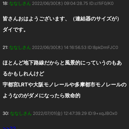
18:
ななしさん
2022/06/30(木) 09:04:28.75 ID:cI1iF0/K0
皆さんおはようございます、（連結器のサイズが）
ダイです。
21:
ななしさん
2022/06/30(木) 14:16:56.53 ID:8pkDmFJC0
ほとんど地下路線だからと風景的にっていうのもあ
るかもしれんけど
宇都宮LRTや大阪モノレールや多摩都市モノレールの
ようなのがダメになったら致命的
30:
ななしさん
2022/07/01(金) 12:47:39.29 ID:9+xqJBOx0
>>22