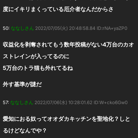
度にイキリまくっている厄介者なんだからさ
50:
ななしさん
2022/07/05(火) 20:48:58.84 ID:rNA+yaZP0
収益化を剥奪されてもう数年投稿がない4万台のカオ
ストレインが入ってるのに
5万台のトラ猫も外れてるね
外す基準が謎だ
57:
ななしさん
2022/07/06(水) 10:28:01.62 ID:W+cko6Gw0
愛知におる奴ってオオダカキッチンを聖地化？しと
るけどなんでや？