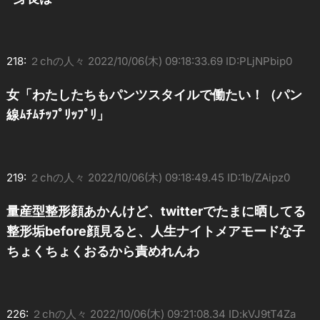
218:
２chの人々
2022/10/06(木) 09:18:33.69 ID:PLjNPbip0
女「わたしたちもパンツスタイルで働たい！（パン
線ﾑﾁﾑﾁｯﾌﾟﾘｯﾌﾟﾘ」
219:
２chの人々
2022/10/06(木) 09:18:49.45 ID:1b/ZAipz0
量産型整形顔あかんけど、twitterでたまに晒してる
整形垢before顔見ると、人生ナイトメアモードな子
ちょくちょくおるから責めれんわ
226:
２chの人々
2022/10/06(木) 09:21:08.34 ID:kVJ9tT4Za