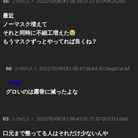
46:
２chの人々
2022/10/06(木) 08:39:21.22 ID:vfImJSJo0
最近
ノーマスク増えて
それと同時に不細工増えた
もうマスクずっとやってれば良くね？
66:
２chの人々
2022/10/06(木) 08:41:36.64 ID:OlejpCaUM
>>58
グロいのは露骨に減ったよな
63:
２chの人々
2022/10/06(木) 08:41:25.72 ID:QUSTcLQd0
口元まで整ってる人はそれだけ少ないんや