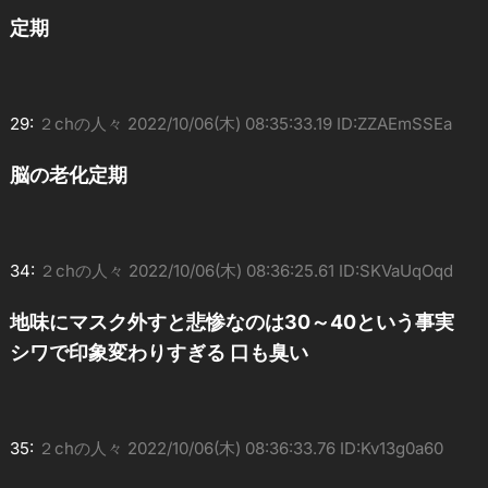
定期
29:
２chの人々
2022/10/06(木) 08:35:33.19 ID:ZZAEmSSEa
脳の老化定期
34:
２chの人々
2022/10/06(木) 08:36:25.61 ID:SKVaUqOqd
地味にマスク外すと悲惨なのは30～40という事実
シワで印象変わりすぎる 口も臭い
35:
２chの人々
2022/10/06(木) 08:36:33.76 ID:Kv13g0a60