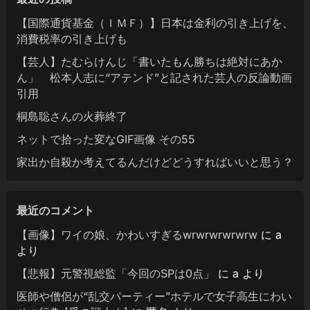
【国際通貨基金（ＩＭＦ）】日本は金利の引き上げを、
消費税率の引き上げも
【芸人】たむらけんじ「書いたもん勝ちは絶対にあか
ん」 松本人志に“アテンド”と記された芸人の反論動画
引用
桐島聡さんの火葬終了
ネットで拾った変なGIF画像 その55
家出か自殺か考えてるんだけどどうすればいいと思う？
最近のコメント
【画像】ワイの娘、かわいすぎるwrwrwrwrwrw
に
a
より
【悲報】元警視総監「今回のSPは0点」
に
a
より
医師や僧侶が“乱交パーティー”ホテルで女子高生にわい