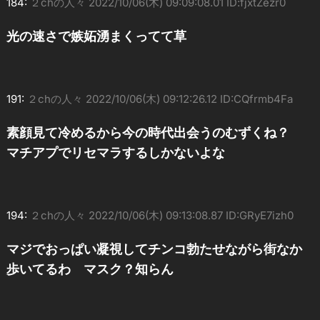
184:
２chの人々
2022/10/06(木) 09:09:08.01 ID:fjxtZezr0
光の速さで嫉妬湧まくってて草
191:
２chの人々
2022/10/06(木) 09:12:26.12 ID:CQfrmb4Fa
素顔見て冷めるから今の時代出会うのむずくね？
マチアプでリセマラするしかないよな
194:
２chの人々
2022/10/06(木) 09:13:08.87 ID:GRyE7izh0
マジでおっぱい凝視してチンコ勃たせながら街なか
歩いてるわ マスク？知らん