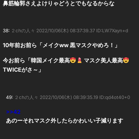
鼻筋輪郭さえよけりゃどうとでもなるからな
38:
２chの人々
2022/10/06(木) 08:37:39.37 ID:LW7Xayn+d
10年前お前ら「メイクww 黒マスクやめろ！」
今お前ら「韓国メイク最高
マスク美人最高
TWICEがさ～」
49:
２chの人々
2022/10/06(木) 08:39:35.19 ID:qd4ot40+0
>>42
あのーそれマスク外したらかわいい子減ります