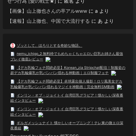
せつ行為 [愛の戦士★]
に
匿名
より
【画像】山上徹也さんの卒アルwww
に
a
より
【速報】山上徹也、中国で大流行する
に
あ
より
ゾッとして、ほろりとする奇妙な物語。
nemu_ichigo_2 無料枠でもめちゃくちゃエロい巨乳お姉さん最強
プレイ徹底レビュー
【デカ乳輪フェチ悶絶必至】Korean_zia Stripchat配信！制服姿の
超デカ乳輪爆乳が乳パンパン揺れる神動画｜エロ制服フェチ
【デカ乳輪フェチ悶絶必至】卓球露出個人撮影！ロリ風美女デカ
乳輪爆乳が乳パンパン揺れるマジイキ神動画｜完全無料SM動画
インリン・オブ・ジョイトイ 台湾巨乳グラビア！懐かしい深夜番
組インタビュー
インリン・オブ・ジョイトイ 台湾巨乳グラビア！懐かしい深夜番
組インタビュー
ギルガメッシュナイト 懐かしいオープニング！テレ東の微エロ深
夜番組