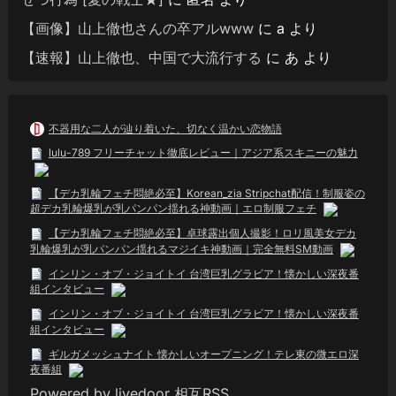
【画像】山上徹也さんの卒アルwww
に
a
より
【速報】山上徹也、中国で大流行する
に
あ
より
不器用な二人が辿り着いた、切なく温かい恋物語
lulu-789 フリーチャット徹底レビュー｜アジア系スキニーの魅力
【デカ乳輪フェチ悶絶必至】Korean_zia Stripchat配信！制服姿の
超デカ乳輪爆乳が乳パンパン揺れる神動画｜エロ制服フェチ
【デカ乳輪フェチ悶絶必至】卓球露出個人撮影！ロリ風美女デカ
乳輪爆乳が乳パンパン揺れるマジイキ神動画｜完全無料SM動画
インリン・オブ・ジョイトイ 台湾巨乳グラビア！懐かしい深夜番
組インタビュー
インリン・オブ・ジョイトイ 台湾巨乳グラビア！懐かしい深夜番
組インタビュー
ギルガメッシュナイト 懐かしいオープニング！テレ東の微エロ深
夜番組
Powered by livedoor 相互RSS