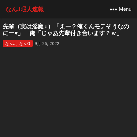
なんJ暇人速報
Menu
先輩（実は淫魔♀）「えー？俺くんモテそうなの
にー♥」 俺「じゃあ先輩付き合います？ｗ」
なんJ、なんG
9月 25, 2022