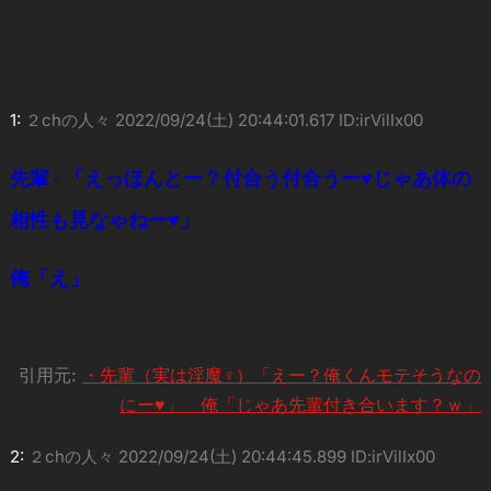
1:
２chの人々
2022/09/24(土) 20:44:01.617 ID:irVilIx00
先輩♀「えっほんとー？付合う付合うー♥じゃあ体の
相性も見なゃねー♥」
俺「え」
引用元:
・先輩（実は淫魔♀）「えー？俺くんモテそうなの
にー♥」 俺「じゃあ先輩付き合います？ｗ」
2:
２chの人々
2022/09/24(土) 20:44:45.899 ID:irVilIx00