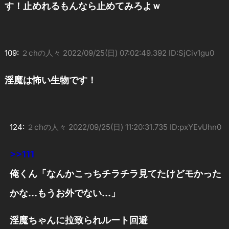
す！止めれるもんなら止めてみろよｗ
109:
２chの人々
2022/09/25(日) 07:02:49.392 ID:SjCiv1gu0
淫魔は怖い生物です！
124:
２chの人々
2022/09/25(日) 11:20:31.735 ID:pxYEvUhn0
>>111
俺くん「なんかこっちチラチラ見てたけどモかった
かな…もうお外でない…」
淫魔ちゃんに拉致られルート回避