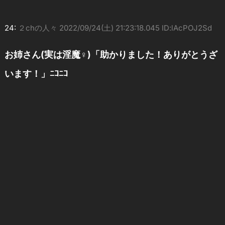
24:
２chの人々
2022/09/24(土) 21:23:18.045 ID:lAcPOJ2Sd
お姉さん(実は淫魔♀)「助かりました！ありがとうざ
います！」ﾆｺﾆｺ