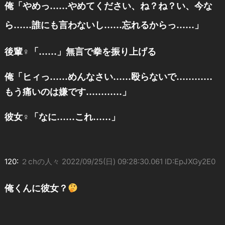
俺「やめっ……やめてください、ね？ね？い、今な
ら……誰にも言わないし……忘れるからっ……」
後輩♀「……」無言で拳を振り上げる
俺「ヒィっ……めんなさい……殴らないで…………
もう痛いのは嫌です…………」
彼女♀「なに……これ……」
120:
２chの人々
2022/09/25(日) 09:28:30.061 ID:EpJXGy2E0
俺くんに彼女？