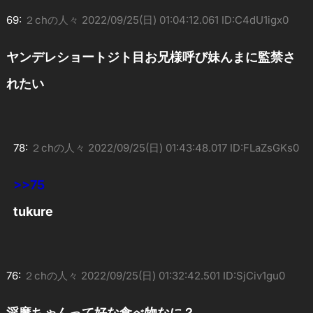
69:
２chの人々
2022/09/25(日) 01:04:12.061 ID:C4dU1igx0
ヤンデレショートジト目お兄様呼び妹んまに監禁さ
れたい
78:
２chの人々
2022/09/25(日) 01:43:48.017 ID:FLaZsGKs0
>>75
tukure
76:
２chの人々
2022/09/25(日) 01:32:42.501 ID:SjCiv1gu0
淫魔ちゃんって好な食べ物なに？