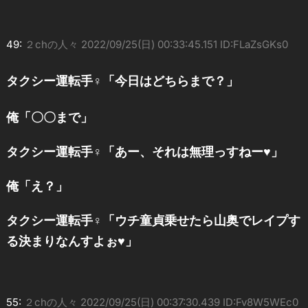
49:
２chの人々
2022/09/25(日) 00:33:45.151 ID:FLaZsGKs0
タクシー運転手♀「今日はどちらまで？」
俺「〇〇まで」
タクシー運転手♀「あー、それは無理っすねー♥」
俺「え？」
タクシー運転手♀「ウチ童貞乗せたら山奥でレイプす
る決まりなんすよぉ♥」
55:
２chの人々
2022/09/25(日) 00:37:30.439 ID:Fv8W5WEc0