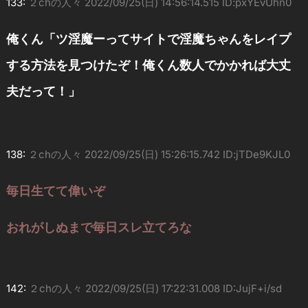
133:
２chの人々
2022/09/25(日) 14:56:14.515 ID:pxYEvUhn0
俺くん「ツ淫魔ーってサイトで淫魔ちゃんをレイプ
する方法を見つけたぞ！俺くん数人でかかれば大丈
夫だって！」
138:
２chの人々
2022/09/25(日) 15:26:15.742 ID:jTDe9KJL0
毎日生てて偉いぞ
おれがしぬまで毎日スレ立てろな
142:
２chの人々
2022/09/25(日) 17:22:31.008 ID:JujF+i/sd