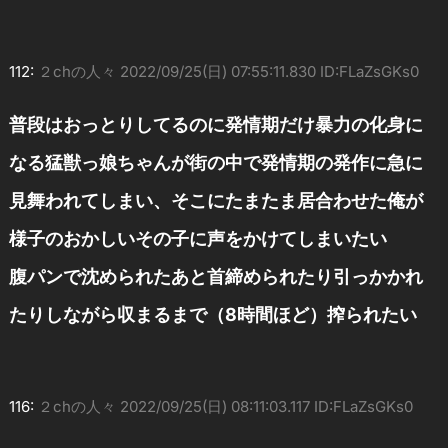
112:
２chの人々
2022/09/25(日) 07:55:11.830 ID:FLaZsGKs0
普段はおっとりしてるのに発情期だけ暴力の化身に
なる猛獣っ娘ちゃんが街の中で発情期の発作に急に
見舞われてしまい、そこにたまたま居合わせた俺が
様子のおかしいその子に声をかけてしまいたい
腹パンで沈められたあと首締められたり引っかかれ
たりしながら収まるまで（8時間ほど）搾られたい
116:
２chの人々
2022/09/25(日) 08:11:03.117 ID:FLaZsGKs0