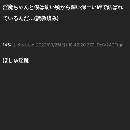
淫魔ちゃんと僕は幼い頃から深い深ーい絆で結ばれ
ているんだ…(調教済み)
145:
２chの人々
2022/09/25(日) 18:42:20.270 ID:xV2AGTtga
ほしゅ淫魔