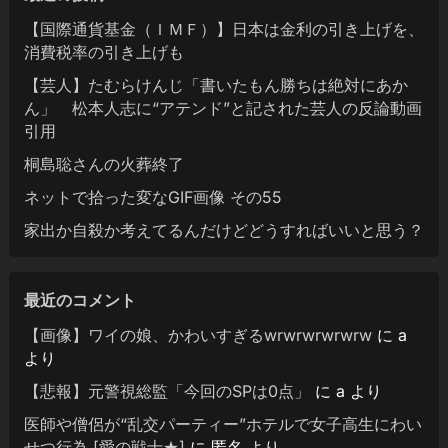
【国際通貨基金（ＩＭＦ）】日本は金利の引き上げを、
消費税率の引き上げも
【芸人】たむらけんじ「書いたもん勝ちは絶対にあか
ん」 松本人志に“アテンド”と記された芸人の反論動画
引用
桐島聡さんの火葬終了
ネットで拾った変なGIF画像 その55
家出か自殺か考えてるんだけどどうすればいいと思う？
最近のコメント
【画像】ワイの娘、かわいすぎるwrwrwrwrwrw
に
a
より
【悲報】元警視総監「今回のSPは0点」
に
a
より
医師や僧侶が“乱交パーティー”ホテルで女子高生にわい
せつ行為 [愛の戦士★]
に
匿名
より