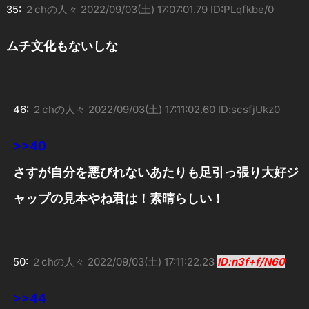
35:
２chの人々
2022/09/03(土) 17:07:01.79 ID:PLqfkbe/0
ムチ文化もないしな
46:
２chの人々
2022/09/03(土) 17:11:02.60 ID:scsfjUkz0
>>40
さすが自分を悪びれないあたりも足引っ張り大好ジ
ャップの見本やね君は！素晴らしい！
50:
２chの人々
2022/09/03(土) 17:11:22.23
ID:n3f+f/N60
>>44