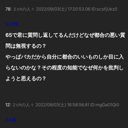
78:
２chの人々
2022/09/03(土) 17:20:53.06 ID:scsfjUkz0
>>75
65で君に質問し返してるんだけどなぜ都合の悪い質
問は無視するの？
やっぱバカだから自分に都合のいいものしか目に入
らないのかな？その程度の知能でなぜ何かを批判し
ようと思えるの？
12:
２chの人々
2022/09/03(土) 16:58:56.81 ID:mgGaO1Qi0
>>6