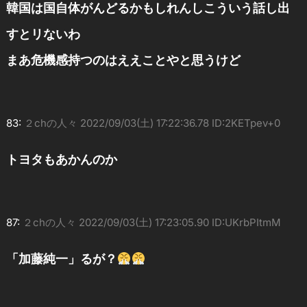
韓国は国自体がんどるかもしれんしこういう話し出
すとリないわ
まあ危機感持つのはええことやと思うけど
83:
２chの人々
2022/09/03(土) 17:22:36.78 ID:2KETpev+0
トヨタもあかんのか
87:
２chの人々
2022/09/03(土) 17:23:05.90 ID:UKrbPItmM
「加藤純一」るが？