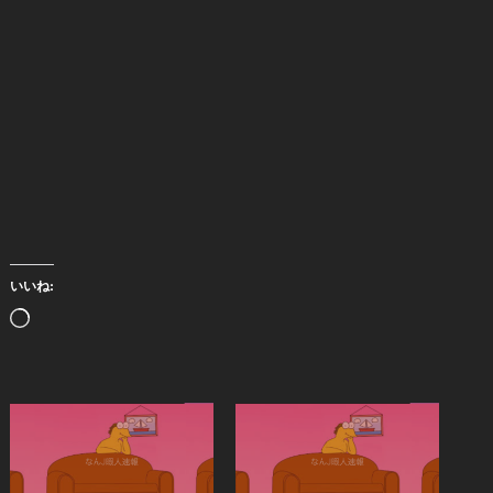
いいね:
読
み
込
み
中…