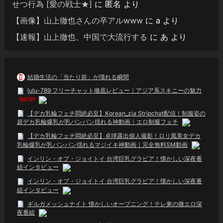
せつ行為 [愛の戦士★]
に
匿名
より
【画像】山上徹也さんの卒アルwww
に
a
より
【速報】山上徹也、中国で大流行する
に
あ
より
結婚生活の「当たり前」が壊れる瞬間
lulu-789 フリーチャット徹底レビュー｜アジア系スキニーの魅力
NEW!
【デカ乳輪フェチ悶絶必至】Korean_zia Stripchat配信！制服姿の
超デカ乳輪爆乳が乳パンパン揺れる神動画｜エロ制服フェチ
【デカ乳輪フェチ悶絶必至】卓球露出個人撮影！ロリ風美女デカ
乳輪爆乳が乳パンパン揺れるマジイキ神動画｜完全無料SM動画
インリン・オブ・ジョイトイ 台湾巨乳グラビア！懐かしい深夜番
組インタビュー
インリン・オブ・ジョイトイ 台湾巨乳グラビア！懐かしい深夜番
組インタビュー
ギルガメッシュナイト 懐かしいオープニング！テレ東の微エロ深
夜番組