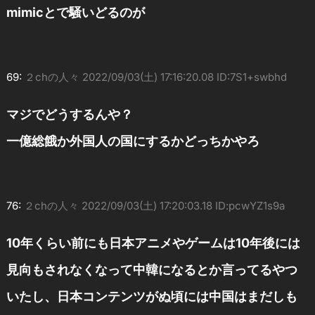
mimicとで騒いどるのが
69:
２chの人々
2022/09/03(土) 17:16:20.08 ID:7S1+swbhd
マジでどうするんや？
一億総餓か外国人の国にするかどっちかやろ
76:
２chの人々
2022/09/03(土) 17:20:03.18 ID:pcwYZ1s9a
10年くらい前にも日本アニメやゲームは10年後には
見向もされなくなって中韓になるとか言ってるやつ
いたし、日本コンテンツがぬ頃には中国はまだしも