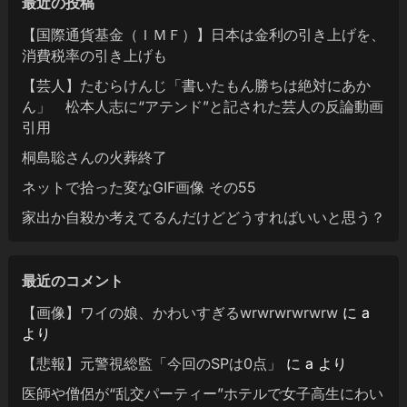
最近の投稿
【国際通貨基金（ＩＭＦ）】日本は金利の引き上げを、
消費税率の引き上げも
【芸人】たむらけんじ「書いたもん勝ちは絶対にあか
ん」 松本人志に“アテンド”と記された芸人の反論動画
引用
桐島聡さんの火葬終了
ネットで拾った変なGIF画像 その55
家出か自殺か考えてるんだけどどうすればいいと思う？
最近のコメント
【画像】ワイの娘、かわいすぎるwrwrwrwrwrw
に
a
より
【悲報】元警視総監「今回のSPは0点」
に
a
より
医師や僧侶が“乱交パーティー”ホテルで女子高生にわい