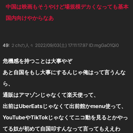
中国は映画もそうやけど場規模デカくなっても基本
国内向けやからなあ
49:
２chの人々
2022/09/03(土) 17:11:17.97 ID:mgGaO1Qi0
危機感を持つことは大事やぞ
あと自国をもし大事にするんじゃ俺はって言うんな
ら、
通販はアマゾンじゃなくて楽天使って、
出前はUberEatsじゃなくて出前館かmenu使って、
YouTubeやTikTokじゃなくてニコ動を見るとかやっ
てる奴が初めて自国叩すんなって言ってもええわ