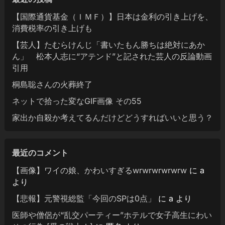
【国際通貨基金（ＩＭＦ）】日本は金利の引き上げを、
消費税率の引き上げも
【芸人】たむらけんじ「書いたもん勝ちは絶対にあか
ん」 松本人志に“アテンド”と記された芸人の反論動画
引用
桐島聡さんの火葬終了
ネットで拾った変なGIF画像 その55
家出か自殺か考えてるんだけどどうすればいいと思う？
最近のコメント
【画像】ワイの娘、かわいすぎるwrwrwrwrwrw
に
a
より
【悲報】元警視総監「今回のSPは0点」
に
a
より
医師や僧侶が“乱交パーティー”ホテルで女子高生にわい