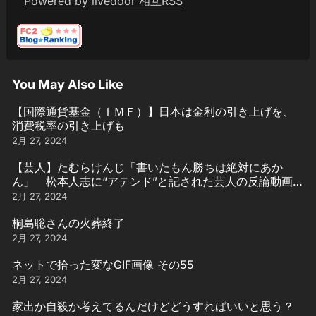
Powered by livedoor 相互RSS
You May Also Like
【国際通貨基金（ＩＭＦ）】日本は金利の引き上げを、
消費税率の引き上げも
2月 27, 2024
【芸人】たむらけんじ「書いたもん勝ちは絶対にあか
ん」 松本人志に“アテンド”と記された芸人の反論動画引
用
2月 27, 2024
桐島聡さんの火葬終了
2月 27, 2024
ネットで拾った変なGIF画像 その55
2月 27, 2024
家出か自殺か考えてるんだけどどうすればいいと思う？