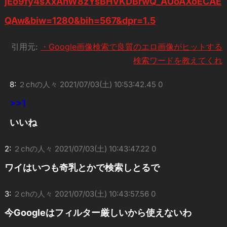
jEo9fy4sXxAhW8zYsBHVKDBrwQ_AUoAXoECAE
QAw&biw=1280&bih=567&dpr=1.5
引用元:
・Google画像検索で良質のエロ画像がヒットする
検索ワードを教えてくれ
8:
２chの人々
2021/07/03(土) 10:53:42.45 0
>>1
いいね
2:
２chの人々
2021/07/03(土) 10:43:47.22 0
ワイはいつも奇乳とかで検索しとるで
3:
２chの人々
2021/07/03(土) 10:43:57.56 0
今Googleはフィルター厳しいから使えないわ