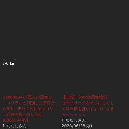
いいね:
GoogleのAIが黒人の画像を
【悲報】Google画像検索、
「ゴリラ」と判別した事件か
セーフサーチをオフにしても
ら8年、未だに各社AIはゴリ
エロ画像をぼかすようになる
ラ自体を扱わない設定
ｗｗｗｗｗｗ
[886559449]
1: ななしさん
1: ななしさん
2023/06/28(水)