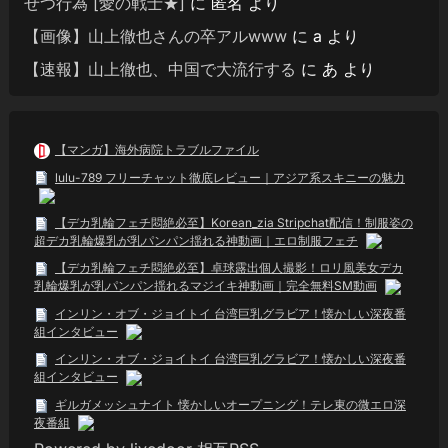
せつ行為 [愛の戦士★]
に
匿名
より
【画像】山上徹也さんの卒アルwww
に
a
より
【速報】山上徹也、中国で大流行する
に
あ
より
【マンガ】海外病院トラブルファイル
lulu-789 フリーチャット徹底レビュー｜アジア系スキニーの魅力
【デカ乳輪フェチ悶絶必至】Korean_zia Stripchat配信！制服姿の
超デカ乳輪爆乳が乳パンパン揺れる神動画｜エロ制服フェチ
【デカ乳輪フェチ悶絶必至】卓球露出個人撮影！ロリ風美女デカ
乳輪爆乳が乳パンパン揺れるマジイキ神動画｜完全無料SM動画
インリン・オブ・ジョイトイ 台湾巨乳グラビア！懐かしい深夜番
組インタビュー
インリン・オブ・ジョイトイ 台湾巨乳グラビア！懐かしい深夜番
組インタビュー
ギルガメッシュナイト 懐かしいオープニング！テレ東の微エロ深
夜番組