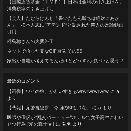
【国際通貨基金（ＩＭＦ）】日本は金利の引き上げを、
消費税率の引き上げも
【芸人】たむらけんじ「書いたもん勝ちは絶対にあか
ん」 松本人志に“アテンド”と記された芸人の反論動画
引用
桐島聡さんの火葬終了
ネットで拾った変なGIF画像 その55
家出か自殺か考えてるんだけどどうすればいいと思う？
最近のコメント
【画像】ワイの娘、かわいすぎるwrwrwrwrwrw
に
a
より
【悲報】元警視総監「今回のSPは0点」
に
a
より
医師や僧侶が“乱交パーティー”ホテルで女子高生にわい
せつ行為 [愛の戦士★]
に
匿名
より