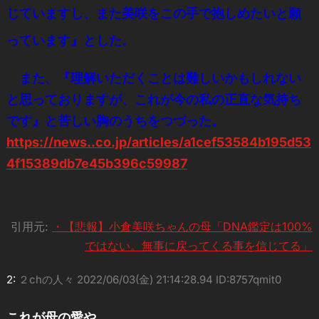
じていますし、また美咲をこの手で抱しめたいと願
っています』とした。
また、『理解いただくことは難しいかもしれない
と思っておりますが、これが今の私の正直な気持ち
です』と苦しい胸のうちをつづった。
https://news..co.jp/articles/a1cef53584b195d53
4f15389db7e45b396c59987
引用元:
・【悲報】小倉美咲ちゃんの母「DNA鑑定は100%
ではない。無事に戻ってくる事を信じてる」
2:
２chの人々
2022/06/03(金) 21:14:28.94 ID:8757qmit0
これが母の愛や