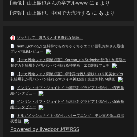
【画像】山上徹也さんの卒アルwww
に
a
より
【速報】山上徹也、中国で大流行する
に
あ
より
ゾッとして、ほろりとする奇妙な物語。
nemu_ichigo_2 無料枠でもめちゃくちゃエロい巨乳お姉さん最強
プレイ徹底レビュー
【デカ乳輪フェチ悶絶必至】Korean_zia Stripchat配信！制服姿の
超デカ乳輪爆乳が乳パンパン揺れる神動画｜エロ制服フェチ
【デカ乳輪フェチ悶絶必至】卓球露出個人撮影！ロリ風美女デカ
乳輪爆乳が乳パンパン揺れるマジイキ神動画｜完全無料SM動画
インリン・オブ・ジョイトイ 台湾巨乳グラビア！懐かしい深夜番
組インタビュー
インリン・オブ・ジョイトイ 台湾巨乳グラビア！懐かしい深夜番
組インタビュー
ギルガメッシュナイト 懐かしいオープニング！テレ東の微エロ深
夜番組
Powered by livedoor 相互RSS