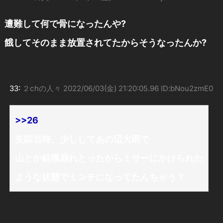
遭難して何で骨になったんや?
餓してそのまま放置されてたからそうなったんか?
33:
２chの人々
2022/06/03(金) 21:20:05.96 ID:bNou2zmE0
>>26
失踪当時、少ししてあの辺大雨で
山とか結構崩れとったからミサーにかけられた
ような状態でミンチになってたんちゃう？