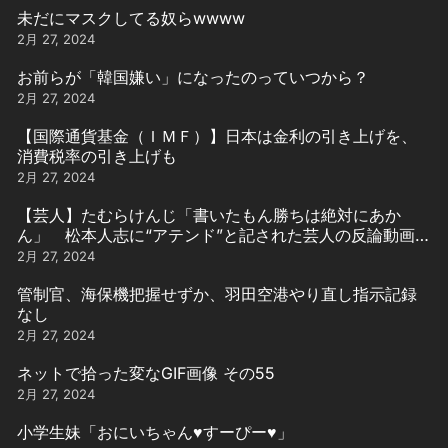
未だにマスクしてる奴らwwww
2月 27, 2024
お前らが「韓国嫌い」になったのっていつから？
2月 27, 2024
【国際通貨基金（ＩＭＦ）】日本は金利の引き上げを、
消費税率の引き上げも
2月 27, 2024
【芸人】たむらけんじ「書いたもん勝ちは絶対にあか
ん」 松本人志に“アテンド”と記された芸人の反論動画引
用
2月 27, 2024
管制官、海保機把握せずか、羽田空港やり直し指示記録
なし
2月 27, 2024
ネットで拾った変なGIF画像 その55
2月 27, 2024
小学生妹「おにいちゃん♥️すーぴー♥️」