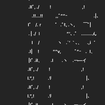
.llﾞ, ./ ! ,!
.!!…!! ,,ﾞ””ｰ .|、
lﾞ /.ｒ ゛ .ﾞﾋ, .ヽ, ￣ﾞ|
. | ./ ｌ ”’､ .ﾞゝ……..ん
l / ヽ .`’ ｀､、 .,i゛
.l| ! ””v, ﾞ”ｰ ．l、
|lﾞ .il、 .l .ヽ .￢—イ
.llﾞ, ./ ! ,!
l.”,! .ﾘ |、
.llﾞ, ./ ! ,!
l.”,! .ﾘ |、
|lﾞ .il、 .l .ヽ .￢—イ