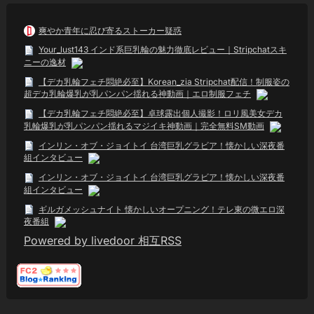
爽やか青年に忍び寄るストーカー疑惑
Your_lust143 インド系巨乳輪の魅力徹底レビュー｜Stripchatスキ
ニーの逸材
【デカ乳輪フェチ悶絶必至】Korean_zia Stripchat配信！制服姿の
超デカ乳輪爆乳が乳パンパン揺れる神動画｜エロ制服フェチ
【デカ乳輪フェチ悶絶必至】卓球露出個人撮影！ロリ風美女デカ
乳輪爆乳が乳パンパン揺れるマジイキ神動画｜完全無料SM動画
インリン・オブ・ジョイトイ 台湾巨乳グラビア！懐かしい深夜番
組インタビュー
インリン・オブ・ジョイトイ 台湾巨乳グラビア！懐かしい深夜番
組インタビュー
ギルガメッシュナイト 懐かしいオープニング！テレ東の微エロ深
夜番組
Powered by livedoor 相互RSS