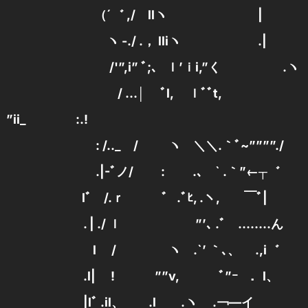
（´゛ ,/ llヽ |
ヽ -./ .， lliヽ .|
/'”,i” ﾞ;、 ｌ’ｉi,”く .ヽ
/ …│ ﾞl, ｌﾞﾞt,
”ii_ :.!
: /.._ / ヽ ＼＼.｀ﾞ~””””./
.|-ﾞノ/ : ゝ .､ ` .｀”←┬゛
lﾞ /.ｒ ゛ .ﾞﾋ, .ヽ, ￣ﾞ|
. | ./ ｌ ”’､ .ﾞゝ……..ん
l / ヽ .`’ ｀､、 .,i゛
.l| ! ””v, ﾞ”ｰ ．l、
|lﾞ .il、 .l .ヽ .￢—イ