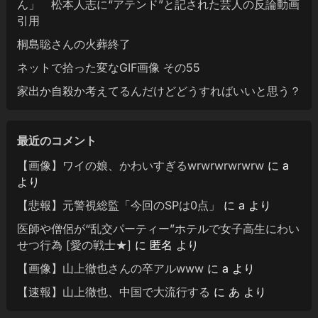
ん」 松本人志に“アテンド”と記された芸人の反論動画
引用
桐島聡さんの火葬終了
ネットで拾った変なGIF画像 その55
家出か自殺か考えてるんだけどどうすればいいと思う？
最近のコメント
【画像】ワイの娘、かわいすぎるwrwrwrwrwrw
に
a
より
【悲報】元警視総監「今回のSPは0点」
に
a
より
医師や僧侶が“乱交パーティー”ホテルで女子高生にわい
せつ行為 [愛の戦士★]
に
匿名
より
【画像】山上徹也さんの卒アルwww
に
a
より
【速報】山上徹也、中国で大流行する
に
あ
より