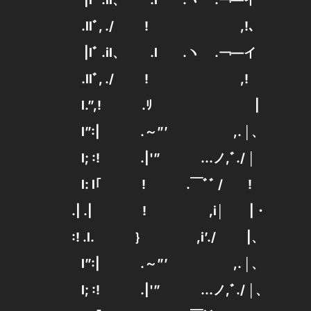
.llﾞ, ./ ! ,!、
|lﾞ .il、 .l .ヽ .￢—イ
.llﾞ, ./ ! ,!
l.”,! .ﾘ |
l”:| .～”’ ,. │、
l; :! .|'” …ノ,ﾞ./ │
l: l｢ ! .￣ﾞﾞ / !
.| .| ! ,i│ |・
:! .l. ｝ ,i’./ |、
l”:| .～”’ ,. │、
l; :! .|'” …ノ,ﾞ./ │、