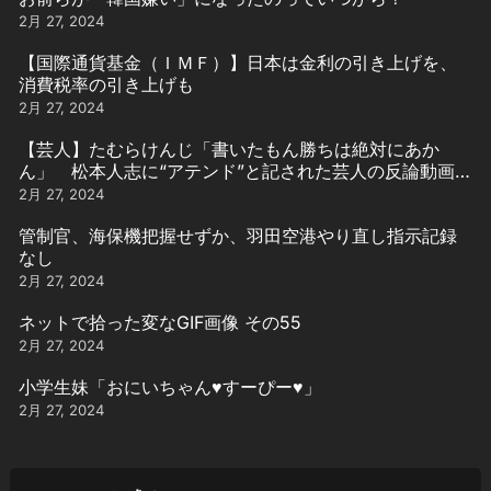
2月 27, 2024
【国際通貨基金（ＩＭＦ）】日本は金利の引き上げを、
消費税率の引き上げも
2月 27, 2024
【芸人】たむらけんじ「書いたもん勝ちは絶対にあか
ん」 松本人志に“アテンド”と記された芸人の反論動画引
用
2月 27, 2024
管制官、海保機把握せずか、羽田空港やり直し指示記録
なし
2月 27, 2024
ネットで拾った変なGIF画像 その55
2月 27, 2024
小学生妹「おにいちゃん♥️すーぴー♥️」
2月 27, 2024