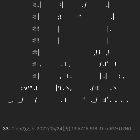
:! .| :| . / .|
:! | ;! ” .|
:! ! │ │、
:! ! │ │
:!:| ,! i ,!
:! ， .ｌ, / .lﾞ !
:! | ， ｌ. | .| :，
: v'” .! |’i .ヽ, ./ :! .ヽ
_, _/ / .ｌ ゛ ._/ :lﾞ、。、、
33:
２chの人々
2022/05/24(火) 13:57:15.918 ID:keRV+U7N0