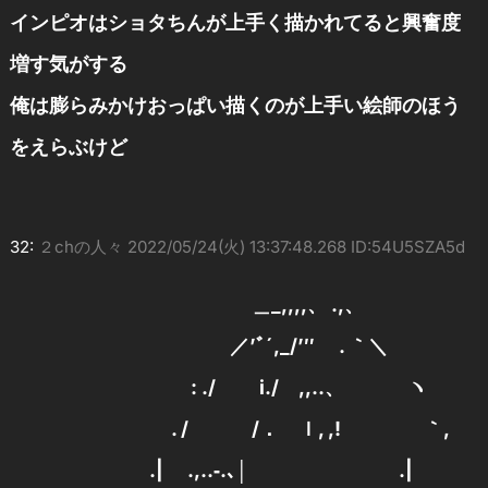
インピオはショタちんが上手く描かれてると興奮度
増す気がする
俺は膨らみかけおっぱい描くのが上手い絵師のほう
をえらぶけど
32:
２chの人々
2022/05/24(火) 13:37:48.268 ID:54U5SZA5d
＿_,,,,、 .,、
／’ﾞ´,_/’″ . ｀＼
: ./ i./ ,,..、 ヽ
. / /． ｌ, ,! ｀,
.| .,..‐.､│ .|