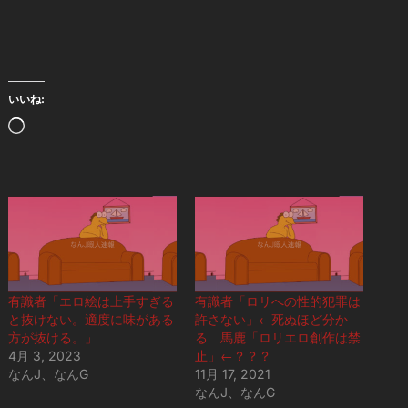
いいね:
読
み
込
み
中…
有識者「エロ絵は上手すぎる
有識者「ロリへの性的犯罪は
と抜けない。適度に味がある
許さない」←死ぬほど分か
方が抜ける。」
る 馬鹿「ロリエロ創作は禁
4月 3, 2023
止」←？？？
なんJ、なんG
11月 17, 2021
なんJ、なんG