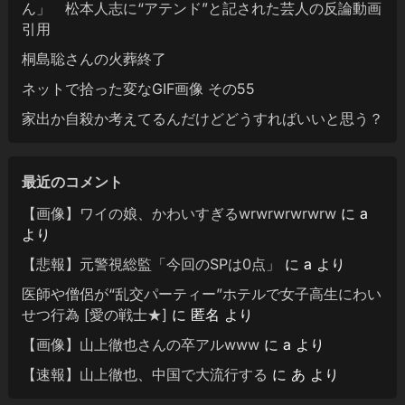
ん」 松本人志に“アテンド”と記された芸人の反論動画
引用
桐島聡さんの火葬終了
ネットで拾った変なGIF画像 その55
家出か自殺か考えてるんだけどどうすればいいと思う？
最近のコメント
【画像】ワイの娘、かわいすぎるwrwrwrwrwrw
に
a
より
【悲報】元警視総監「今回のSPは0点」
に
a
より
医師や僧侶が“乱交パーティー”ホテルで女子高生にわい
せつ行為 [愛の戦士★]
に
匿名
より
【画像】山上徹也さんの卒アルwww
に
a
より
【速報】山上徹也、中国で大流行する
に
あ
より