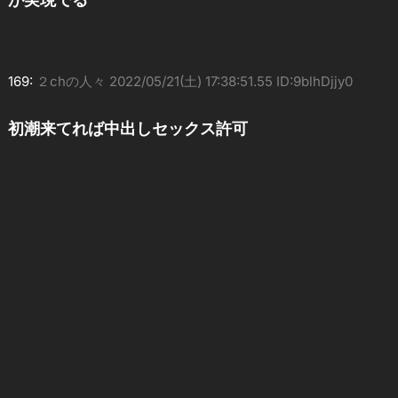
169:
２chの人々
2022/05/21(土) 17:38:51.55 ID:9blhDjjy0
初潮来てれば中出しセックス許可