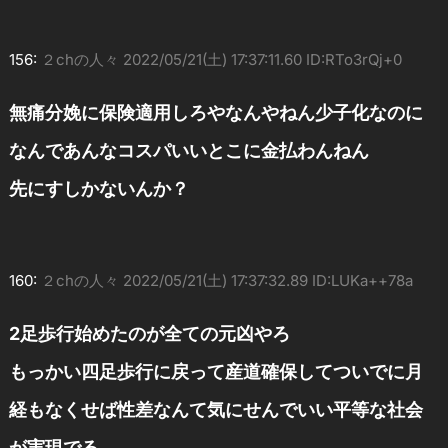
156:
２chの人々
2022/05/21(土) 17:37:11.60 ID:RTo3rQj+0
無痛分娩に保険適用しろやなんやねん少子化なのに
なんであんなコスパいいとこに金払わんねん
先にすしかないんか？
160:
２chの人々
2022/05/21(土) 17:37:32.89 ID:LUKa++78a
2足歩行始めたのが全ての元凶やろ
もっかい四足歩行に戻って産道確保してついでに月
経もなくせば性差なんて気にせんでいい平等な社会
が実現でる