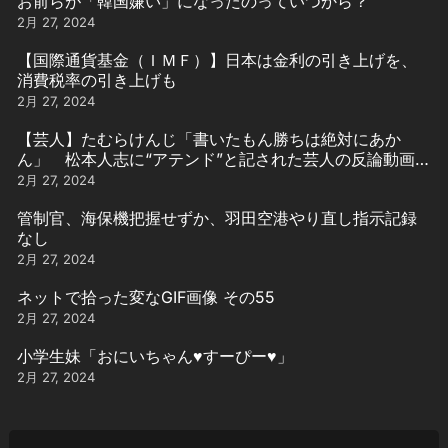
お前らが「韓国嫌い」になったのっていつから？
2月 27, 2024
【国際通貨基金（ＩＭＦ）】日本は金利の引き上げを、
消費税率の引き上げも
2月 27, 2024
【芸人】たむらけんじ「書いたもん勝ちは絶対にあか
ん」 松本人志に“アテンド”と記された芸人の反論動画引
用
2月 27, 2024
管制官、海保機把握せずか、羽田空港やり直し指示記録
なし
2月 27, 2024
ネットで拾った変なGIF画像 その55
2月 27, 2024
小学生妹「おにいちゃん♥️すーぴー♥️」
2月 27, 2024