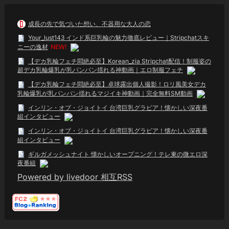
成長の先で気づいた想い、不器用な大人の恋
Your_lust143 インド系巨乳輪の魅力徹底レビュー｜Stripchatスキ
ニーの逸材
NEW!
【デカ乳輪フェチ悶絶必至】Korean_zia Stripchat配信！制服姿の
超デカ乳輪爆乳が乳パンパン揺れる神動画｜エロ制服フェチ
【デカ乳輪フェチ悶絶必至】卓球露出個人撮影！ロリ風美女デカ
乳輪爆乳が乳パンパン揺れるマジイキ神動画｜完全無料SM動画
インリン・オブ・ジョイトイ 台湾巨乳グラビア！懐かしい深夜番
組インタビュー
インリン・オブ・ジョイトイ 台湾巨乳グラビア！懐かしい深夜番
組インタビュー
ギルガメッシュナイト 懐かしいオープニング！テレ東の微エロ深
夜番組
Powered by livedoor 相互RSS