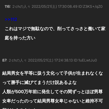
116:
２chの人々
2022/05/21(土) 17:30:08.49 ID:Z3KS+/qZ0
>>112
これはマジで無駄なので、削ってさっさと働いて家
庭を持った方い
87:
２chの人々
2022/05/21(土) 17:24:38.13 ID:1uELwtJu0
結局男女を平等に扱う文化って子供が生まれなくな
って勝手に滅びてまうだけ説あるよな
人類が500万年前に発生してその間ずっとほぼ男尊
女卑だったのって結局男尊女卑じゃないと維持不可