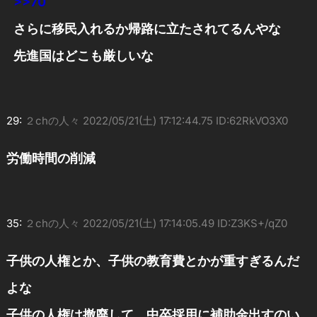
>>70
さらに移民入れるか帰路に立たされてるんやな
先進国はどこも厳しいな
29:
２chの人々
2022/05/21(土) 17:12:44.75 ID:62RkVO3X0
労働時間の削減
35:
２chの人々
2022/05/21(土) 17:14:05.49 ID:Z3KS+/qZ0
子供の人権とか、子供の教育費とかが重すぎるんだ
よな
子供の人権は撤廃して、中卒採用に補助金出すのい