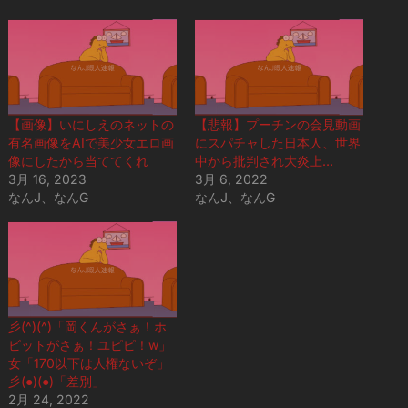
【画像】いにしえのネットの
【悲報】プーチンの会見動画
有名画像をAIで美少女エロ画
にスパチャした日本人、世界
像にしたから当ててくれ
中から批判され大炎上…
3月 16, 2023
3月 6, 2022
なんJ、なんG
なんJ、なんG
彡(^)(^)「岡くんがさぁ！ホ
ビットがさぁ！ユピピ！w」
女「170以下は人権ないぞ」
彡(●)(●)「差別」
2月 24, 2022