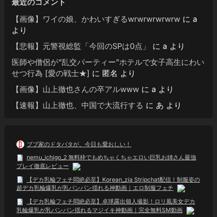
最近のコメント
【画像】ワイの娘、かわいすぎるwrwrwrwrwrw
に
a
より
【悲報】元警視総監「今回のSPは0点」
に
a
より
医師や僧侶が“乱交パーティー”ホテルで女子高生にわい
せつ行為 [愛の戦士★]
に
匿名
より
【画像】山上徹也さんの卒アルwww
に
a
より
【速報】山上徹也、中国で大流行する
に
あ
より
ブブ家のドタバタが、今日も愛おしい！
nemu_ichigo_2 無料枠でもめちゃくちゃエロい巨乳お姉さん最強
プレイ徹底レビュー
【デカ乳輪フェチ悶絶必至】Korean_zia Stripchat配信！制服姿の
超デカ乳輪爆乳が乳パンパン揺れる神動画｜エロ制服フェチ
【デカ乳輪フェチ悶絶必至】卓球露出個人撮影！ロリ風美女デカ
乳輪爆乳が乳パンパン揺れるマジイキ神動画｜完全無料SM動画