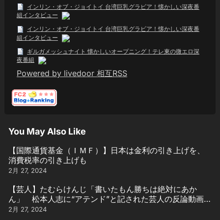
インリン・オブ・ジョイトイ 台湾巨乳グラビア！懐かしい深夜番
組インタビュー
インリン・オブ・ジョイトイ 台湾巨乳グラビア！懐かしい深夜番
組インタビュー
ギルガメッシュナイト 懐かしいオープニング！テレ東の微エロ深
夜番組
Powered by livedoor 相互RSS
You May Also Like
【国際通貨基金（ＩＭＦ）】日本は金利の引き上げを、
消費税率の引き上げも
2月 27, 2024
【芸人】たむらけんじ「書いたもん勝ちは絶対にあか
ん」 松本人志に“アテンド”と記された芸人の反論動画引
用
2月 27, 2024