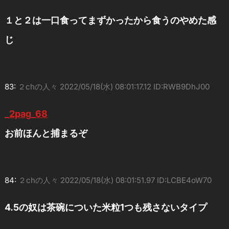
１と２は一口食ってまずかったから食うのやめた感
じ
83:
２chの人々
2022/05/18(水) 08:01:17.12 ID:RWB9DhJ00
_2pag_68
お前ほんと捕まるぞ
84:
２chの人々
2022/05/18(水) 08:01:51.97 ID:LCBE4oW70
4.5の奴は茶碗についた米粒1つも残さないタイプ