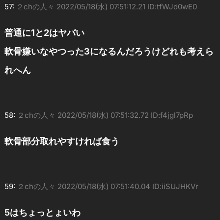
57:
２chの人々
2022/05/18(水) 07:51:12.21 ID:tfWJd0wE0
普通に1と2はヤバい
軟骨嫌いなやつった3になるんだろうけどれも考えら
れへん
58:
２chの人々
2022/05/18(水) 07:51:32.72 ID:f4jgl7pRp
軟骨部分取れやすければ食う
59:
２chの人々
2022/05/18(水) 07:51:40.04 ID:iiSUJHKVr
5はちょっとょいわ