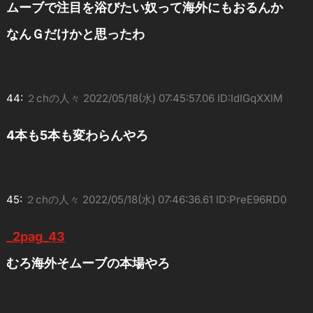
ムーブで注目を浴びたい奴って海外にもおるんか
なんＧだけかと思ったわ
44:
２chの人々
2022/05/18(水) 07:45:57.06 ID:IdIGqXXlM
4本も5本も変わらんやろ
45:
２chの人々
2022/05/18(水) 07:46:36.61 ID:PreE96RD0
_2pag_43
むろ海外そムーブの本場やろ