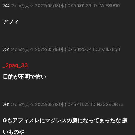
74:
２chの人々
2022/05/18(水) 07:56:01.39 ID:rVoFSI810
アフィ
75:
２chの人々
2022/05/18(水) 07:56:20.74 ID:hs1lkxEq0
_2pag_33
目的が不明で怖い
76:
２chの人々
2022/05/18(水) 07:57:11.22 ID:HzG3VUR+a
Gもアフィスレにマジレスの嵐になってまったな 寂
いものや